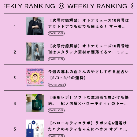
KLY RANKING
WEEKLY RANKING
W
【次号付録解禁】オトナミューズ10月号は
1
アウトドアでも街でも使える
！
マーモッ
トの黒ショルダー
FASHION
【次号付録解禁】オトナミューズ10月号増
2
刊はメタリック素材が洒落てるマーモット
の保冷バッグ
FASHION
今週の暮れの酉さんのやさしすぎる星占い
3
【8/3‐8/9の運勢】
FORTUNE
【使用レポ】ソフトな生地感で肩かけも快
4
適。「紀ノ国屋×ハローキティ」のトート
がガシガシ使えて最高です
！
FASHION
【ハローキティコラボ】リボンを6個着け
5
たロクのキティちゃんにハウス オブ ロー
ゼの限定パケも
！
FASHION