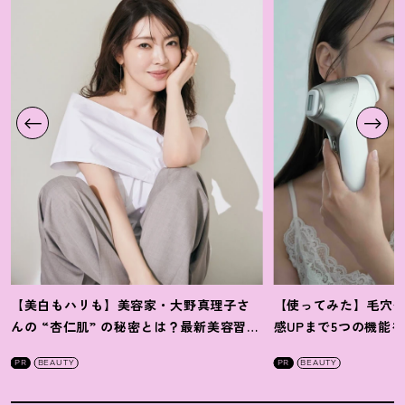
【美白もハリも】美容家・大野真理子さ
【使ってみた】毛穴
んの “杏仁肌” の秘密とは
？
最新美容習慣
感UPまで5つの機能
を徹底解説
！
の全方位ケア光美顔
PR
BEAUTY
PR
BEAUTY