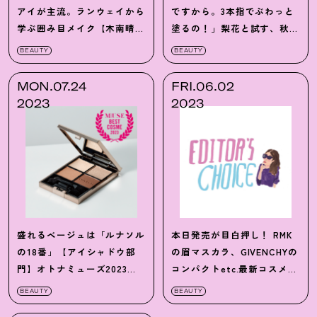
アイが主流。ランウェイから
ですから。3本指でぶわっと
学ぶ囲み目メイク【木南晴夏
塗るの！」梨花と試す、秋の
×中山友恵】
新作コスメ
BEAUTY
BEAUTY
MON.07.24
FRI.06.02
2023
2023
盛れるベージュは「ルナソル
本日発売が目白押し！ RMK
の18番」【アイシャドウ部
の眉マスカラ、GIVENCHYの
門】オトナミューズ2023上
コンパクトetc.最新コスメを
半期ベストコスメ
チェック
BEAUTY
BEAUTY