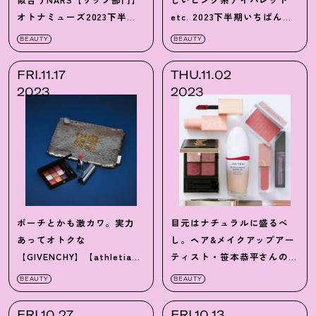
オトナミューズ2023下半期
etc. 2023下半期いちばん使
ベストコスメ
えたのは
？
【あざとガールの
BEAUTY
BEAUTY
バズりコスメ】
FRI.11.17
THU.11.02
2023
2023
ポーチとかも激カワ。実力
目元はナチュラルに盛るべ
あってオトクな
し。ヘア&メイクアップアー
【GIVENCHY】【athletia】
ティスト・笹本恭平さんの秋
【SABON】ホリデーコスメ
の本命コスメ9選
BEAUTY
BEAUTY
FRI.10.27
FRI.10.13