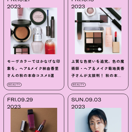
2023
2023
モーヴカラーではかなげな印
上質な色使いを追究。色の魔
象を。ヘア&メイク林由香里
術師・ヘア＆メイク菊地美香
さんの秋の本命コスメ8選
子さんが太鼓判
！
秋の本命
コスメ9選
BEAUTY
BEAUTY
FRI.09.29
SUN.09.03
2023
2023