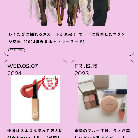
歩くたびに揺れるスカートが素敵
！
モードに昇華したフリン
ジ旋風【2024年春夏ホットキーワード】
FASHION
WED.02.07
FRI.12.15
2024
2023
優勝はスルスル塗れて万人に
話題のブルー下地、ラメが美
似合うNARS【リップ部門】
しいピンク系アイパレット