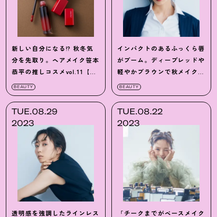
新しい自分になる!? 秋冬気
インパクトのあるふっくら唇
分を先取り。ヘアメイク笹本
がブーム。ディープレッドや
恭平の推しコスメvol.11【主
軽やかブラウンで秋メイクを
役級リップ編】
攻略して
BEAUTY
BEAUTY
TUE.08.29
TUE.08.22
2023
2023
透明感を強調したラインレス
「チークまでがベースメイク