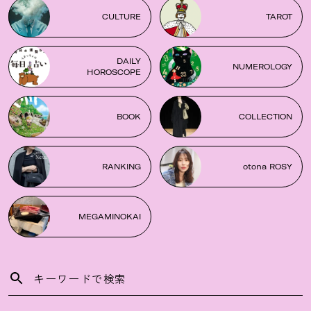
CULTURE
TAROT
DAILY
NUMEROLOGY
HOROSCOPE
BOOK
COLLECTION
RANKING
otona ROSY
MEGAMINOKAI