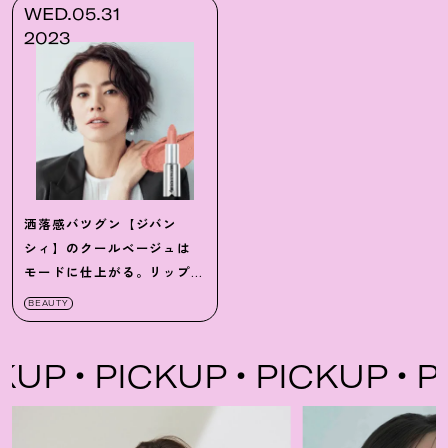
WED.05.31
2023
洒落感バツグン【ジバン
シィ】のクールベージュは
モードに仕上がる。リップメ
イクを楽しもう！
BEAUTY
UP
PICKUP
PICKUP
PI