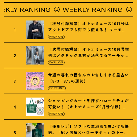
Y RANKING
WEEKLY RANKING
WEE
【次号付録解禁】オトナミューズ10月号は
1
アウトドアでも街でも使える
！
マーモッ
トの黒ショルダー
FASHION
【次号付録解禁】オトナミューズ10月号増
2
刊はメタリック素材が洒落てるマーモット
の保冷バッグ
FASHION
今週の暮れの酉さんのやさしすぎる星占い
3
【8/3‐8/9の運勢】
FORTUNE
ショッピングカートを押すハローキティが
4
可愛い
！
【オトナミューズ9月号付録】紀
ノ国屋バッグ
FASHION
【使用レポ】ソフトな生地感で肩かけも快
5
適。「紀ノ国屋×ハローキティ」のトート