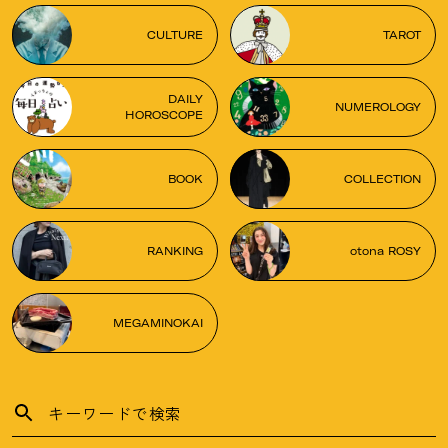
CULTURE
TAROT
DAILY
NUMEROLOGY
HOROSCOPE
BOOK
COLLECTION
RANKING
otona ROSY
MEGAMINOKAI