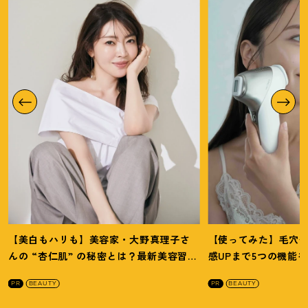
【美白もハリも】美容家・大野真理子さ
【使ってみた】毛穴
んの “杏仁肌” の秘密とは
？
最新美容習慣
感UPまで5つの機能
を徹底解説
！
の全方位ケア光美顔
PR
BEAUTY
PR
BEAUTY