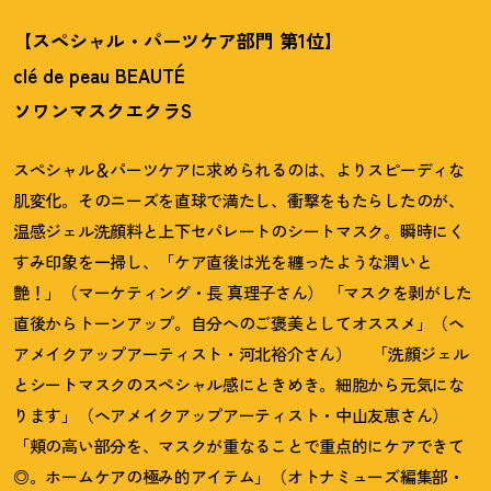
【スペシャル・パーツケア部門 第1位】
clé de peau BEAUTÉ
ソワンマスクエクラS
スペシャル＆パーツケアに求められるのは、よりスピーディな
肌変化。そのニーズを直球で満たし、衝撃をもたらしたのが、
温感ジェル洗顔料と上下セパレートのシートマスク。瞬時にく
すみ印象を一掃し、「ケア直後は光を纏ったような潤いと
艶
！
」（マーケティング・長 真理子さん） 「マスクを剥がした
直後からトーンアップ。自分へのご褒美としてオススメ」（ヘ
アメイクアップアーティスト・河北裕介さん） 「洗顔ジェル
とシートマスクのスペシャル感にときめき。細胞から元気にな
ります」（ヘアメイクアップアーティスト・中山友恵さん）
「頬の高い部分を、マスクが重なることで重点的にケアできて
◎。ホームケアの極み的アイテム」（オトナミューズ編集部・