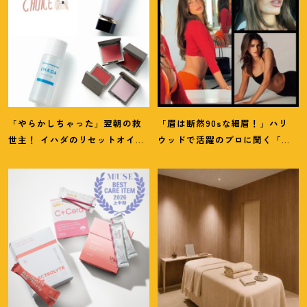
「やらかしちゃった」翌朝の救
「眉は断然90sな細眉
！
」ハリ
世主
！
イハダのリセットオイル
ウッドで活躍のプロに聞く「本
ほか【8月発売コスメ】3選
当に流行ってる」【最旬メイ
ク】3選