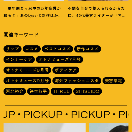
「更年期まっ只中の万年疲労が
不調を自分で整えられるからだ
和らぐ」あのLypo-C新作ほか40
に。40代美容ライターが「マイ
代プロが選ぶ【インナーケア】3
トレックス」の整体サロンを体
選
験
！
関連キーワード
リップ
コスメ
ベストコスメ
新作コスメ
インナーケア
オトナミューズ7月号
オトナミューズ8月号
ボディケア
オトナミューズ9月号
海外ファッショニスタ
美容家電
河北裕介
笹本恭平
THREE
SHISEIDO
P
PICKUP
PICKUP
PICK