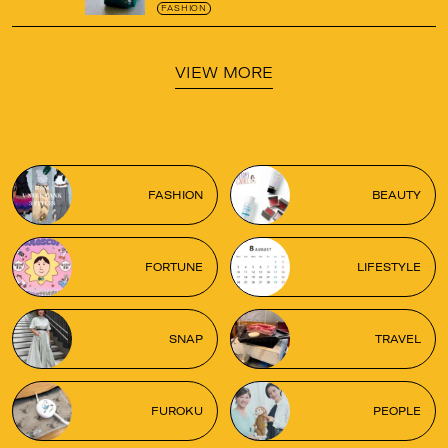
がガシガシ使えて最高です
！
FASHION
VIEW MORE
FASHION
BEAUTY
FORTUNE
LIFESTYLE
SNAP
TRAVEL
FUROKU
PEOPLE