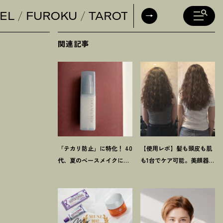
EL
FUROKU
TAROT
DAILY HORO
関連記事
「テカリ防止」に特化
！
40
【使用レポ】髪も頭皮も肌
代、夏のベースメイクに
も1台でケア可能。美顔器発
【アディクションのミス
想の【ステラボーテ】の
ト】が救世主だった
LLLT搭載ドライヤーがかな
り優秀
！