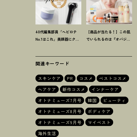
40代編集部員「ヘビロテ
【商品が当たる
！
】この肌
No.1はこれ」美顔器にク
でいられるのは『オバジ』
リーム、歯磨き粉
！
【マイ
があるから。山田涼介さん
ベスト美容アイテム】4選
と選ぶ「Myオバジレシピ」
関連キーワード
スキンケア
PR
コスメ
ベストコスメ
ヘアケア
新作コスメ
インナーケア
オトナミューズ7月号
韓国
ビューティ
オトナミューズ8月号
ボディケア
オトナミューズ9月号
マイベスト
海外生活