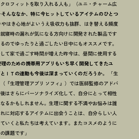
ンクロフィットを取り入れる人も」（ユニ・チャーム広
─そんななか、特に今ヒットしているアイテムのひとつ
りやはき心地がよいうえ吸収力も抜群、はき替える頻度
は就寝時の漏れが気になる方向けに開発された製品です
きるのでゆったりと過ごしたい日中にもオススメです。
着して家で過ごす時間が増えた昨今は、昼間に使用する
管理のための携帯用アプリもいち早く開発してきたユ
ズとＩＴの連動も今後は深まっていくのだろうか。
「生
（『生理管理アプリ ソフィ』）では医師監修のアドバ
今後はさらにパーソナライズ化して、自分にとって相性
になるかもしれません。生理に関する不満やお悩みは誰
それに対応するアイテムに出会うことは、自分らしい人
っていくと私たちは考えています。またコスメのように
後の課題です」