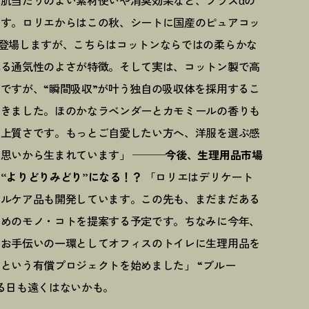
肌当たりのよい素材使いや消臭効果など、プラスαの
ます。ロリエからはこの秋、シートに国産のピュアコッ
登場しますが、こちらはコットンならではの柔らかな
れる通気性のよさが特徴。そして実は、コットン製で高
ですが、“瞬間吸収”が叶う独自の吸収体を採用するこ
できました。ほのかなラベンダーとカモミールの香りも
る上質さです。もっとご自愛したい方へ、洋服を選ぶ感
う思いから生まれています」
───今後、生理用品市場
“よりどりみどり”になる！？
「ロリエはデリケート
ャルケア品も開発しています。この先も、まだまだある
ためのモノ・コトを提案する予定です。ちなみに今年、
のお手伝いの一環としてオフィスのトイレに生理用品を
という有償プロジェクトを始めました」 “ブルー
る日も遠くはないかも。