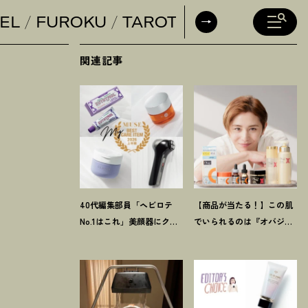
EL
FUROKU
TAROT
DAILY HORO
関連記事
40代編集部員「ヘビロテ
【商品が当たる
！
】この肌
No.1はこれ」美顔器にク
でいられるのは『オバジ』
リーム、歯磨き粉
！
【マイ
があるから。山田涼介さん
ベスト美容アイテム】4選
と選ぶ「Myオバジレシピ」