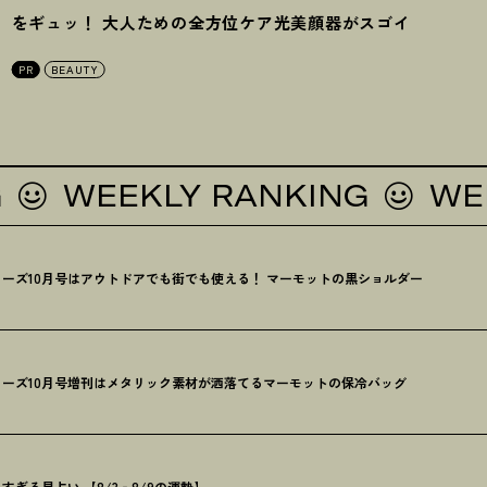
をギュッ
！
大人ための全方位ケア光美顔器がスゴイ
PR
BEAUTY
WEEKLY RANKING
WEEKL
ーズ10月号はアウトドアでも街でも使える
！
マーモットの黒ショルダー
ーズ10月号増刊はメタリック素材が洒落てるマーモットの保冷バッグ
ぎる星占い 【8/3‐8/9の運勢】