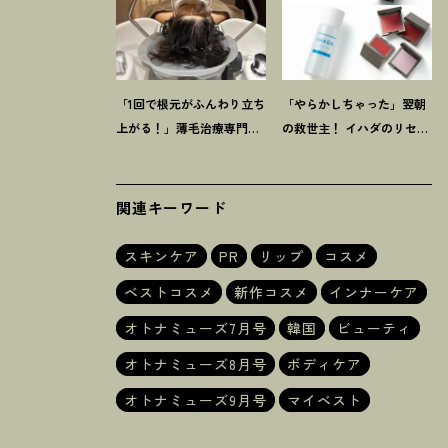
「1回で根元がふんわり立ち
「やらかしちゃった」翌朝
上がる
！
」薄毛治療専門
の救世主
！
イハダのリセッ
【ヘッドスパ】に42歳韓国
トオイルほか【8月発売コ
在住ライターが感動
スメ】3選
関連キーワード
スキンケア
PR
リップ
コスメ
ベストコスメ
新作コスメ
インナーケア
オトナミューズ7月号
韓国
ビューティ
オトナミューズ8月号
ボディケア
オトナミューズ9月号
マイベスト