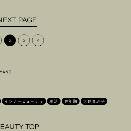
NEXT PAGE
2
3
4
AMANO
インナービューティ
腸活
更年期
大野真理子
EAUTY TOP