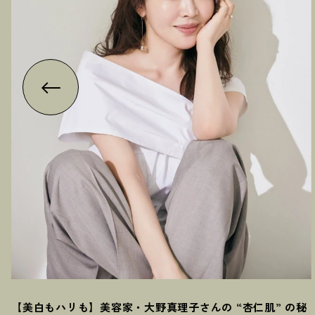
【美白もハリも】美容家・大野真理子さんの “杏仁肌” の秘