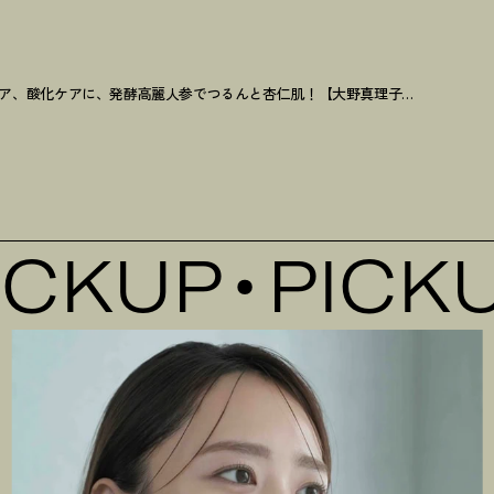
ア、酸化ケアに、発酵高麗人参でつるんと杏仁肌
！
【大野真理子さんが推すインナーケア3選】
CKUP
PICKUP