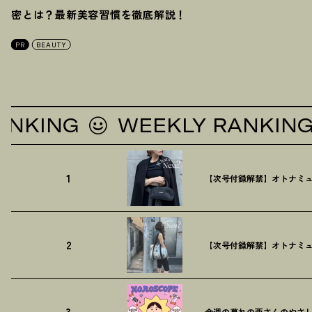
密とは
？
最新美容習慣を徹底解説
！
PR
BEAUTY
ING
WEEKLY RANKING
1
【次号付録解禁】オトナミュ
2
【次号付録解禁】オトナミュ
3
今週の暮れの酉さんのやさしす