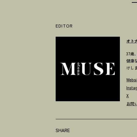
EDITOR
オト
37
健康
けし
Websi
Insta
X
お問
SHARE