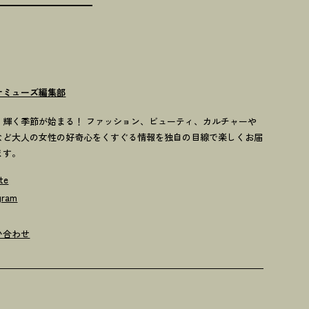
ナミューズ編集部
歳、輝く季節が始まる！ ファッション、ビューティ、カルチャーや
など大人の女性の好奇心をくすぐる情報を独自の目線で楽しくお届
ます。
te
gram
い合わせ