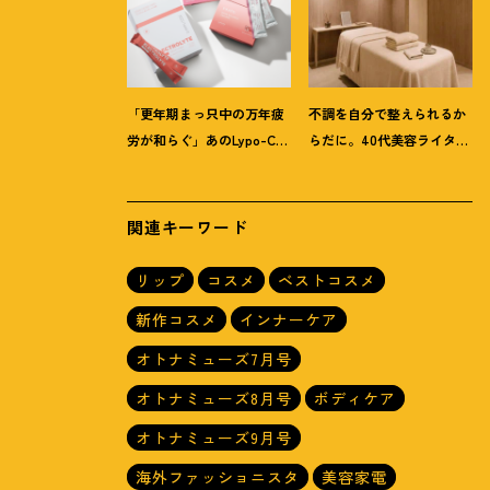
「更年期まっ只中の万年疲
不調を自分で整えられるか
労が和らぐ」あのLypo-C新
らだに。40代美容ライター
作ほか40代プロが選ぶ【イ
が「マイトレックス」の整
ンナーケア】3選
体サロンを体験
！
関連キーワード
リップ
コスメ
ベストコスメ
新作コスメ
インナーケア
オトナミューズ7月号
オトナミューズ8月号
ボディケア
オトナミューズ9月号
海外ファッショニスタ
美容家電