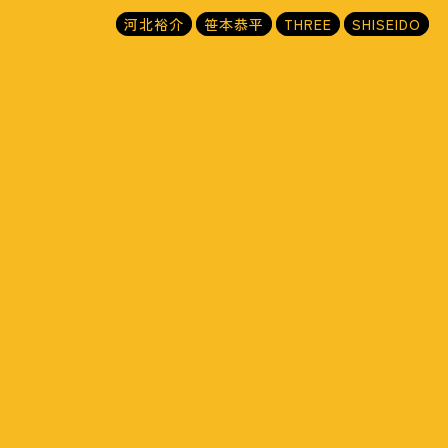
河北裕介
笹本恭平
THREE
SHISEIDO