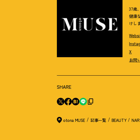
37
健康
けし
Websi
Insta
X
お問
SHARE
otona MUSE
記事一覧
BEAUTY