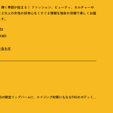
歳、輝く季節が始まる！ ファッション、ビューティ、カルチャーや
など大人の女性の好奇心をくすぐる情報を独自の目線で楽しくお届
ます。
te
gram
い合わせ
NARSの限定リップバームに、エイジング対策にもなるFASのボディミルク
！
【6月