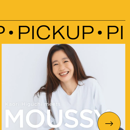
PICKUP
PIC