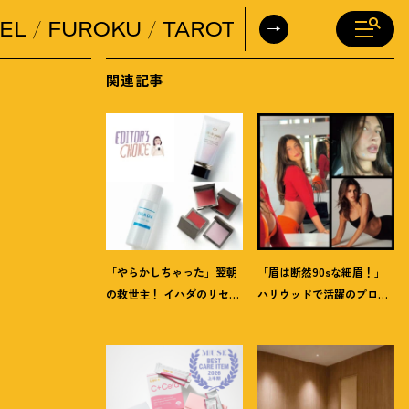
EL
FUROKU
TAROT
DAILY HORO
関連記事
「やらかしちゃった」翌朝
「眉は断然90sな細眉
！
」
の救世主
！
イハダのリセッ
ハリウッドで活躍のプロに
トオイルほか【8月発売コ
聞く「本当に流行ってる」
スメ】3選
【最旬メイク】3選