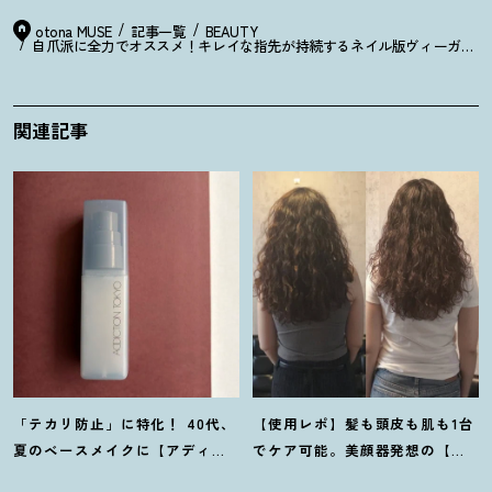
otona MUSE
記事一覧
BEAUTY
自爪派に全力でオススメ
！
キレイな指先が持続するネイル版ヴィーガンC
関連記事
「テカリ防止」に特化
！
40代、
【使用レポ】髪も頭皮も肌も1台
夏のベースメイクに【アディク
でケア可能。美顔器発想の【ス
ションのミスト】が救世主だっ
テラボーテ】のLLLT搭載ドライ