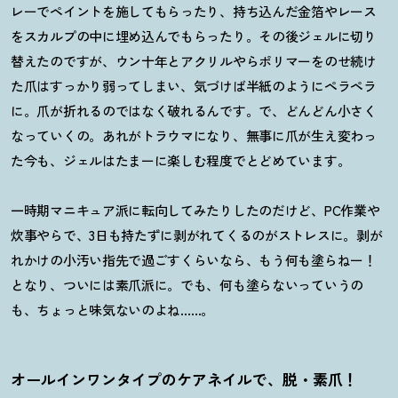
レーでペイントを施してもらったり、持ち込んだ金箔やレース
をスカルプの中に埋め込んでもらったり。その後ジェルに切り
替えたのですが、ウン十年とアクリルやらポリマーをのせ続け
た爪はすっかり弱ってしまい、気づけば半紙のようにペラペラ
に。爪が折れるのではなく破れるんです。で、どんどん小さく
なっていくの。あれがトラウマになり、無事に爪が生え変わっ
た今も、ジェルはたまーに楽しむ程度でとどめています。
一時期マニキュア派に転向してみたりしたのだけど、PC作業や
炊事やらで、3日も持たずに剥がれてくるのがストレスに。剥が
れかけの小汚い指先で過ごすくらいなら、もう何も塗らねー
！
となり、ついには素爪派に。でも、何も塗らないっていうの
も、ちょっと味気ないのよね……。
オールインワンタイプのケアネイルで、脱・素爪
！