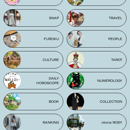
SNAP
TRAVEL
FUROKU
PEOPLE
CULTURE
TAROT
DAILY
NUMEROLOGY
HOROSCOPE
BOOK
COLLECTION
RANKING
otona ROSY