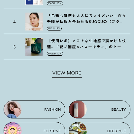
ゼの限定パケも
！
FASHION
「色味も質感も大人にちょうどいい」百々
4
千晴が私服と合わせるSUQQUの【ブラー
リクイド リップ】6選
BEAUTY
【使用レポ】ソフトな生地感で肩かけも快
5
適。「紀ノ国屋×ハローキティ」のトート
がガシガシ使えて最高です
！
FASHION
VIEW MORE
FASHION
BEAUTY
FORTUNE
LIFESTYLE