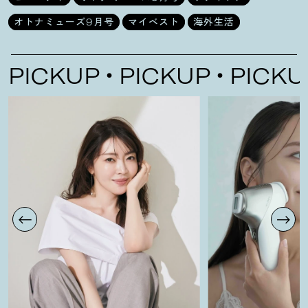
オトナミューズ9月号
マイベスト
海外生活
CKUP
PICKUP
PICKUP