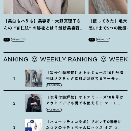
【美白もハリも】美容家・大野真理子さ
【使ってみた】毛穴
んの “杏仁肌” の秘密とは
？
最新美容習慣
感UPまで5つの機能
を徹底解説
！
の全方位ケア光美顔
PR
BEAUTY
PR
BEAUTY
ING
WEEKLY RANKING
WEEKLY RAN
【次号付録解禁】オトナミューズ10月号増
1
刊はメタリック素材が洒落てるマーモット
の保冷バッグ
FASHION
【次号付録解禁】オトナミューズ10月号は
2
アウトドアでも街でも使える
！
マーモッ
トの黒ショルダー
FASHION
【ハローキティコラボ】リボンを6個着け
3
たロクのキティちゃんにハウス オブ ロー