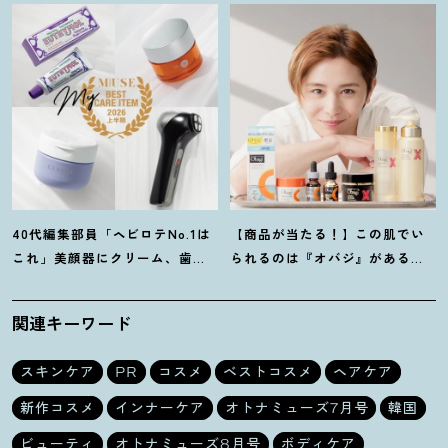
た
ヤーがかなり優秀
！
40代編集部員「ヘビロテNo.1は
【商品が当たる
！
】この肌でい
これ」美顔器にクリーム、歯磨
られるのは『オバジ』があるか
き粉
！
【マイベスト美容アイテ
ら。山田涼介さんと選ぶ「Myオ
ム】4選
バジレシピ」
関連キーワード
スキンケア
PR
コスメ
ベストコスメ
ヘアケア
新作コスメ
インナーケア
オトナミューズ7月号
韓国
ビューティ
オトナミューズ8月号
ボディケア