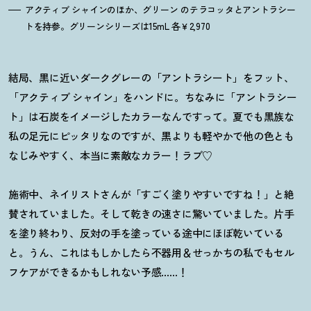
アクティブ シャインのほか、グリーン のテラコッタとアントラシー
トを持参。グリーンシリーズは15mL 各￥2,970
結局、黒に近いダークグレーの「アントラシート」をフット、
「アクティブ シャイン」をハンドに。ちなみに「アントラシー
ト」は石炭をイメージしたカラーなんですって。夏でも黒族な
私の足元にピッタリなのですが、黒よりも軽やかで他の色とも
なじみやすく、本当に素敵なカラー
！
ラブ♡
施術中、ネイリストさんが「すごく塗りやすいですね
！
」と絶
賛されていました。そして乾きの速さに驚いていました。片手
を塗り終わり、反対の手を塗っている途中にほぼ乾いている
と。うん、これはもしかしたら不器用＆せっかちの私でもセル
フケアができるかもしれない予感……
！