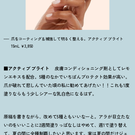
爪をコーティング＆補強して明るく整える。アクティブ ブライト
15mL ￥3,850
■
アクティブ ブライト
皮膚コンディショニング剤としてレモ
ンエキスを配合。5種のなかでいちばんプロテクト効果が高い。
爪が破れて悲しんでいた頃の私に勧めてあげたい
！
！
これも1度
塗りならもう少しシアーな乳白色になるはず。
原稿を書きながら、改めて5種ともいいなーと。アラが目立たな
いのをいいことに2週間塗りっぱなしはやめて、週1で塗り替え
て、夏の間に全種制覇したいと思います。実は夏の間だけジェ