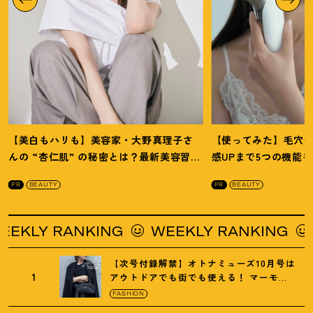
【美白もハリも】美容家・大野真理子さ
【使ってみた】毛穴
んの “杏仁肌” の秘密とは
？
最新美容習慣
感UPまで5つの機能
を徹底解説
！
の全方位ケア光美顔
PR
BEAUTY
PR
BEAUTY
RANKING
WEEKLY RANKING
WEEKLY
【次号付録解禁】オトナミューズ10月号は
1
アウトドアでも街でも使える
！
マーモッ
トの黒ショルダー
FASHION