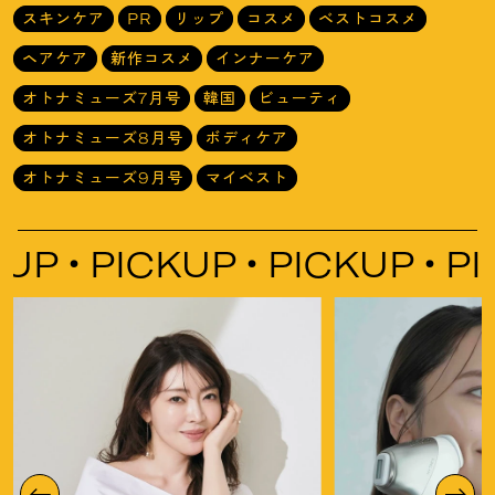
スキンケア
PR
リップ
コスメ
ベストコスメ
ヘアケア
新作コスメ
インナーケア
オトナミューズ7月号
韓国
ビューティ
オトナミューズ8月号
ボディケア
オトナミューズ9月号
マイベスト
PICKUP
PICKUP
PICKU