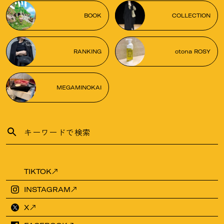
BOOK
COLLECTION
RANKING
otona ROSY
MEGAMINOKAI
TIKTOK
INSTAGRAM
X