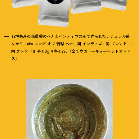
石垣島産の無農薬のヘナとインディゴのみで作られたナチュラル系。
左から：uka キング オブ 琉球 ヘナ、同 インディゴ、同 ブレンドⅠ、
同 ブレンドⅡ 各110g ¥各4,290（全てウカトーキョーヘッドオフィ
ス）