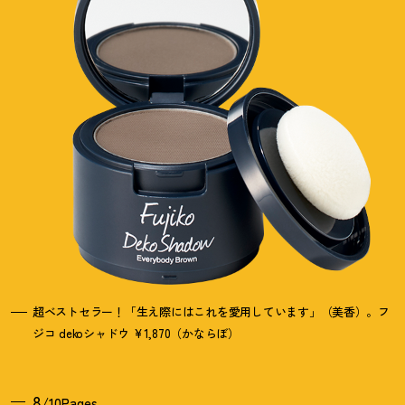
超ベストセラー
！
「生え際にはこれを愛用しています」（美香）。フ
ジコ dekoシャドウ ¥1,870（かならぼ）
8
/10Pages