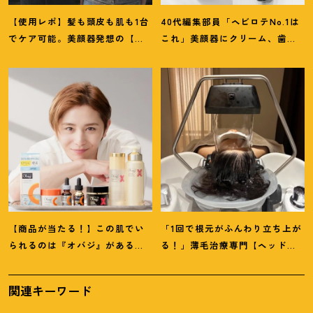
【使用レポ】髪も頭皮も肌も1台
40代編集部員「ヘビロテNo.1は
でケア可能。美顔器発想の【ス
これ」美顔器にクリーム、歯磨
テラボーテ】のLLLT搭載ドライ
き粉
！
【マイベスト美容アイテ
ヤーがかなり優秀
！
ム】4選
【商品が当たる
！
】この肌でい
「1回で根元がふんわり立ち上が
られるのは『オバジ』があるか
る
！
」薄毛治療専門【ヘッドス
ら。山田涼介さんと選ぶ「Myオ
パ】に42歳韓国在住ライターが
バジレシピ」
感動
関連キーワード