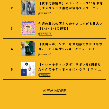
【次号付録解禁】オトナミューズ10月号増
2
刊はメタリック素材が洒落てるマーモット
の保冷バッグ
FASHION
今週の暮れの酉さんのやさしすぎる星占い
3
【8/3‐8/9の運勢】
FORTUNE
【使用レポ】ソフトな生地感で肩かけも快
4
適。「紀ノ国屋×ハローキティ」のトート
がガシガシ使えて最高です
！
FASHION
【ハローキティコラボ】リボンを6個着け
5
たロクのキティちゃんにハウス オブ ロー
ゼの限定パケも
！
FASHION
VIEW MORE