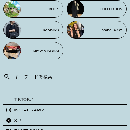
BOOK
COLLECTION
RANKING
otona ROSY
MEGAMINOKAI
TIKTOK
INSTAGRAM
X