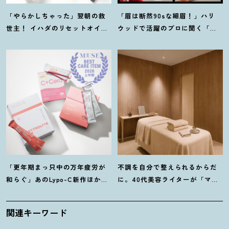
「やらかしちゃった」翌朝の救
「眉は断然90sな細眉
！
」ハリ
世主
！
イハダのリセットオイル
ウッドで活躍のプロに聞く「本
ほか【8月発売コスメ】3選
当に流行ってる」【最旬メイ
ク】3選
「更年期まっ只中の万年疲労が
不調を自分で整えられるからだ
和らぐ」あのLypo-C新作ほか40
に。40代美容ライターが「マイ
代プロが選ぶ【インナーケア】3
トレックス」の整体サロンを体
選
験
！
関連キーワード