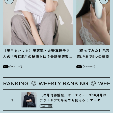
【美白もハリも】美容家・大野真理子さ
【使ってみた】毛穴
んの “杏仁肌” の秘密とは
？
最新美容習慣
感UPまで5つの機能
を徹底解説
！
の全方位ケア光美顔
PR
BEAUTY
PR
BEAUTY
NG
WEEKLY RANKING
WEEKLY RAN
【次号付録解禁】オトナミューズ10月号は
1
アウトドアでも街でも使える
！
マーモッ
トの黒ショルダー
FASHION