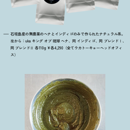
石垣島産の無農薬のヘナとインディゴのみで作られたナチュラル系。
左から：uka キング オブ 琉球 ヘナ、同 インディゴ、同 ブレンドⅠ、
同 ブレンドⅡ 各110g ¥各4,290（全てウカトーキョーヘッドオフィ
ス）