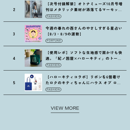
【次号付録解禁】オトナミューズ10月号増
2
刊はメタリック素材が洒落てるマーモット
の保冷バッグ
FASHION
今週の暮れの酉さんのやさしすぎる星占い
3
【8/3‐8/9の運勢】
FORTUNE
【使用レポ】ソフトな生地感で肩かけも快
4
適。「紀ノ国屋×ハローキティ」のトート
がガシガシ使えて最高です
！
FASHION
【ハローキティコラボ】リボンを6個着け
5
たロクのキティちゃんにハウス オブ ロー
ゼの限定パケも
！
FASHION
VIEW MORE