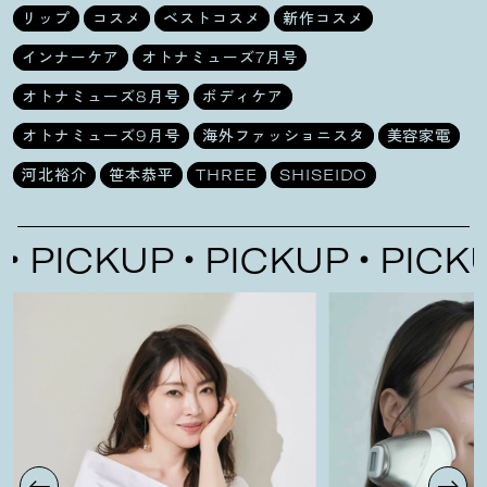
リップ
コスメ
ベストコスメ
新作コスメ
インナーケア
オトナミューズ7月号
オトナミューズ8月号
ボディケア
オトナミューズ9月号
海外ファッショニスタ
美容家電
河北裕介
笹本恭平
THREE
SHISEIDO
CKUP
PICKUP
PICKUP
P