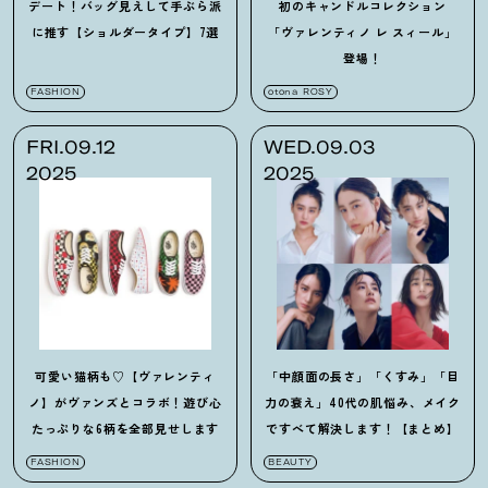
デート
！
バッグ見えして手ぶら派
初のキャンドルコレクション
に推す【ショルダータイプ】7選
「ヴァレンティノ レ スィール」
登場
！
FASHION
otona ROSY
FRI.09.12
WED.09.03
2025
2025
可愛い猫柄も♡【ヴァレンティ
「中顔面の長さ」「くすみ」「目
ノ】がヴァンズとコラボ
！
遊び心
力の衰え」40代の肌悩み、メイク
たっぷりな6柄を全部見せします
ですべて解決します
！
【まとめ】
FASHION
BEAUTY