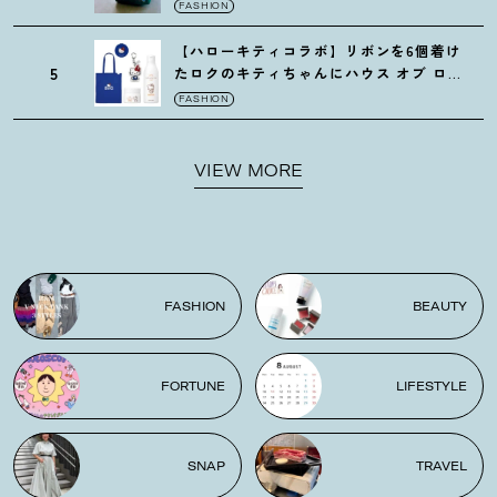
がガシガシ使えて最高です
！
FASHION
【ハローキティコラボ】リボンを6個着け
5
たロクのキティちゃんにハウス オブ ロー
ゼの限定パケも
！
FASHION
VIEW MORE
FASHION
BEAUTY
FORTUNE
LIFESTYLE
SNAP
TRAVEL