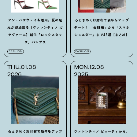
アン・ハサウェイも着用。夏の足
心ときめくお財布で新年をアップ
元が即洒落る【ヴァレンティノ ガ
デート
！
「長財布」から「スマホ
ラヴァーニ】新生「ロックスタッ
ショルダー」まで42選【まとめ】
ズ」パンプス
FASHION
FASHION
THU.01.08
MON.12.08
2026
2025
心ときめくお財布で新年をアップ
ヴァレンティノ ビューティから、