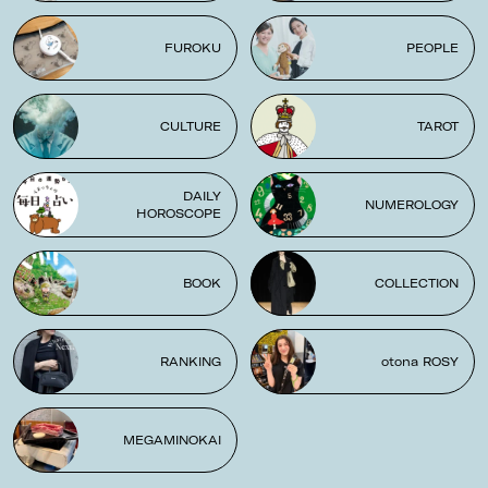
FUROKU
PEOPLE
CULTURE
TAROT
DAILY
NUMEROLOGY
HOROSCOPE
BOOK
COLLECTION
RANKING
otona ROSY
MEGAMINOKAI