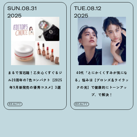
SUN.08.31
TUE.08.12
2025
2025
まるで宝石箱
！
乙女心くすぐるジ
40代「とにかくくすみが気にな
ル20周年の7色コンパクト【2025
る」悩みは【ブロンズ＆ライラッ
年9月新発売の優秀コスメ】3選
クの光】で健康的にトーンアッ
プ、で解決
！
BEAUTY
BEAUTY