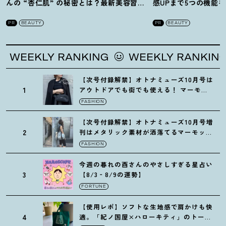
んの “杏仁肌” の秘密とは
？
最新美容習慣
感UPまで5つの機能
を徹底解説
！
の全方位ケア光美顔
PR
BEAUTY
PR
BEAUTY
NKING
WEEKLY RANKING
WEEKLY 
【次号付録解禁】オトナミューズ10月号は
1
アウトドアでも街でも使える
！
マーモッ
トの黒ショルダー
FASHION
【次号付録解禁】オトナミューズ10月号増
2
刊はメタリック素材が洒落てるマーモット
の保冷バッグ
FASHION
今週の暮れの酉さんのやさしすぎる星占い
3
【8/3‐8/9の運勢】
FORTUNE
【使用レポ】ソフトな生地感で肩かけも快
4
適。「紀ノ国屋×ハローキティ」のトート