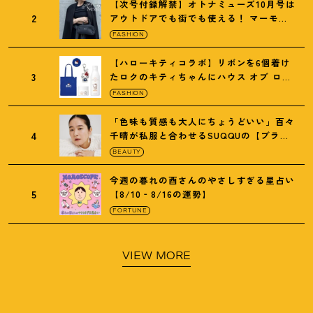
【次号付録解禁】オトナミューズ10月号は
2
アウトドアでも街でも使える
！
マーモッ
トの黒ショルダー
FASHION
【ハローキティコラボ】リボンを6個着け
3
たロクのキティちゃんにハウス オブ ロー
ゼの限定パケも
！
FASHION
「色味も質感も大人にちょうどいい」百々
4
千晴が私服と合わせるSUQQUの【ブラー
リクイド リップ】6選
BEAUTY
今週の暮れの酉さんのやさしすぎる星占い
5
【8/10‐8/16の運勢】
FORTUNE
VIEW MORE