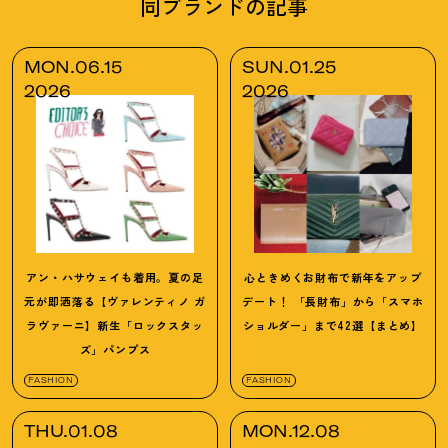
同ブランドの記事
MON.06.15
SUN.01.25
2026
2026
アン・ハサウェイも着用。夏の足
心ときめくお財布で新年をアップ
元が即洒落る【ヴァレンティノ ガ
デート
！
「長財布」から「スマホ
ラヴァーニ】新生「ロックスタッ
ショルダー」まで42選【まとめ】
ズ」パンプス
FASHION
FASHION
THU.01.08
MON.12.08