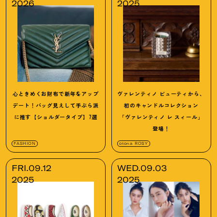
2026
2025
心ときめくお財布で新年をアップ
ヴァレンティノ ビューティから、
デート
！
バッグ見えして手ぶら派
初のキャンドルコレクション
に推す【ショルダータイプ】7選
「ヴァレンティノ レ スィール」
登場
！
FASHION
otona ROSY
FRI.09.12
WED.09.03
2025
2025