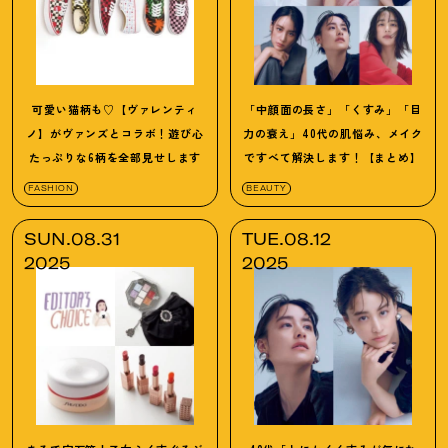
可愛い猫柄も♡【ヴァレンティ
「中顔面の長さ」「くすみ」「目
ノ】がヴァンズとコラボ
！
遊び心
力の衰え」40代の肌悩み、メイク
たっぷりな6柄を全部見せします
ですべて解決します
！
【まとめ】
FASHION
BEAUTY
SUN.08.31
TUE.08.12
2025
2025