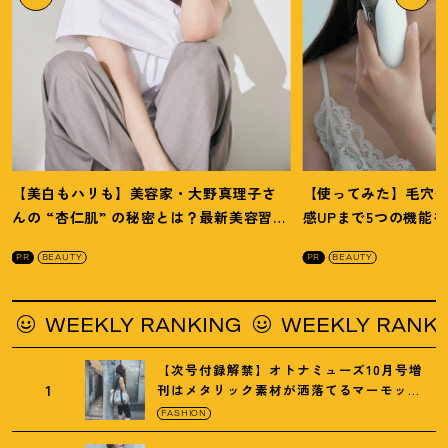
【美白もハリも】美容家・大野真理子さ
【使ってみた】毛穴
んの “杏仁肌” の秘密とは
？
最新美容習慣
感UPまで5つの機能
を徹底解説
！
の全方位ケア光美顔
PR
BEAUTY
PR
BEAUTY
RANKING
WEEKLY RANKING
WEEKL
【次号付録解禁】オトナミューズ10月号増
1
刊はメタリック素材が洒落てるマーモット
の保冷バッグ
FASHION