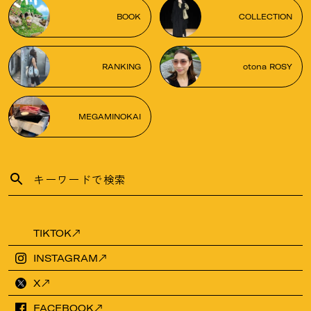
BOOK
COLLECTION
RANKING
otona ROSY
MEGAMINOKAI
TIKTOK
INSTAGRAM
X
FACEBOOK