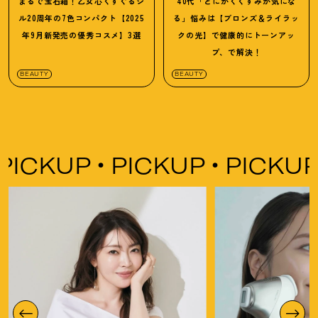
まるで宝石箱
！
乙女心くすぐるジ
40代「とにかくくすみが気にな
ル20周年の7色コンパクト【2025
る」悩みは【ブロンズ＆ライラッ
年9月新発売の優秀コスメ】3選
クの光】で健康的にトーンアッ
プ、で解決
！
BEAUTY
BEAUTY
PICKUP
PICKUP
PICKU