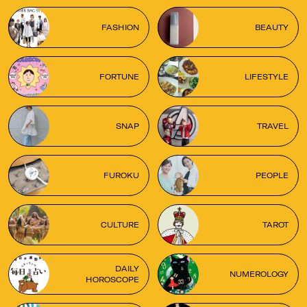
FASHION
BEAUTY
FORTUNE
LIFESTYLE
SNAP
TRAVEL
FUROKU
PEOPLE
CULTURE
TAROT
DAILY
NUMEROLOGY
HOROSCOPE