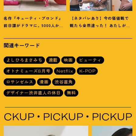
名作『キューティ・ブロンド』
【ネタバレあり】今の価値観で
前日譚がドラマに。5000人から
観たら全然違った
！
あたしが救
選ばれたPrime『エル』主演イン
われた『ハッシュ
！
』4Kリマス
タビュー
ター版
関連キーワード
よしひろまさみち
連載
映画
ビューティ
オトナミューズ8月号
Netflix
K-POP
ロサンゼルス
漫画
渋谷直角
デザイナー渋井直人の休日
無料
CKUP
PICKUP
PICKUP