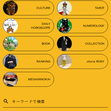
CULTURE
TAROT
DAILY
NUMEROLOGY
HOROSCOPE
BOOK
COLLECTION
RANKING
otona ROSY
MEGAMINOKAI