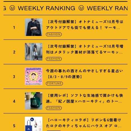
WEEKLY RANKING
WEEKLY RANKI
【次号付録解禁】オトナミューズ10月号は
1
アウトドアでも街でも使える
！
マーモッ
トの黒ショルダー
FASHION
【次号付録解禁】オトナミューズ10月号増
2
刊はメタリック素材が洒落てるマーモット
の保冷バッグ
FASHION
今週の暮れの酉さんのやさしすぎる星占い
3
【8/3‐8/9の運勢】
FORTUNE
【使用レポ】ソフトな生地感で肩かけも快
4
適。「紀ノ国屋×ハローキティ」のトート
がガシガシ使えて最高です
！
FASHION
【ハローキティコラボ】リボンを6個着け
5
たロクのキティちゃんにハウス オブ ロー