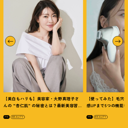
【美白もハリも】美容家・大野真理子さ
【使ってみた】毛穴
んの “杏仁肌” の秘密とは
？
最新美容習慣
感UPまで5つの機能
を徹底解説
！
の全方位ケア光美顔
PR
BEAUTY
PR
BEAUTY