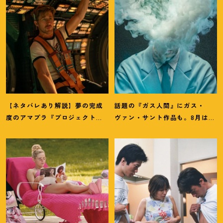
【ネタバレあり解説】夢の完成
話題の『ガス人間』にガス・
度のアマプラ『プロジェクト・
ヴァン・サント作品も。8月は
ヘイル・メアリー』にツッコミ
「ガス」つながりの作品が見逃
ます
せない
！