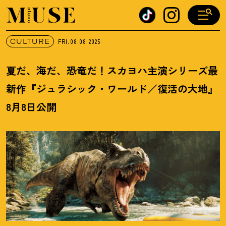
オトナミューズ ウェブ
CULTURE
FRI.08.08
2025
夏だ、海だ、恐竜だ
！
スカヨハ主演シリーズ最
新作『ジュラシック・ワールド／復活の大地』
8月8日公開