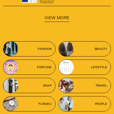
ゼの限定パケも
！
FASHION
VIEW MORE
FASHION
BEAUTY
FORTUNE
LIFESTYLE
SNAP
TRAVEL
FUROKU
PEOPLE