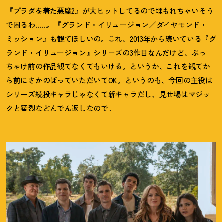
『プラダを着た悪魔2』が大ヒットしてるので埋もれちゃいそう
で困るわ……。『グランド・イリュージョン／ダイヤモンド・
ミッション』も観てほしいの。これ、2013年から続いている『グ
ランド・イリュージョン』シリーズの3作目なんだけど、ぶっ
ちゃけ前の作品観てなくてもいける。というか、これを観てか
ら前にさかのぼっていただいてOK。というのも、今回の主役は
シリーズ続投キャラじゃなくて新キャラだし、見せ場はマジッ
クと猛烈などんでん返しなので。