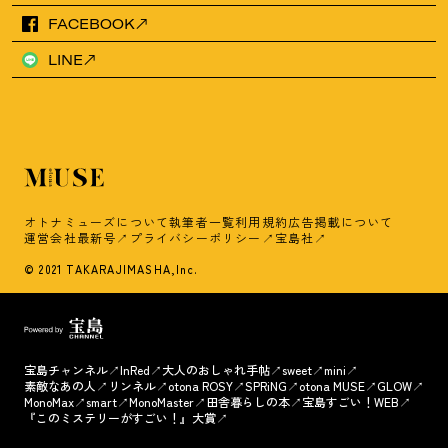
FACEBOOK
LINE
オトナミューズについて
執筆者一覧
利用規約
広告掲載について
運営会社
最新号
プライバシーポリシー
宝島社
© 2021 TAKARAJIMASHA,Inc.
宝島チャンネル
InRed
大人のおしゃれ手帖
sweet
mini
素敵なあの人
リンネル
otona ROSY
SPRiNG
otona MUSE
GLOW
MonoMax
smart
MonoMaster
田舎暮らしの本
宝島すごい！WEB
『このミステリーがすごい！』大賞