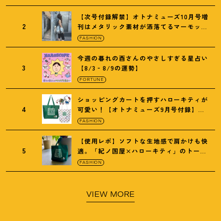
【次号付録解禁】オトナミューズ10月号増
2
刊はメタリック素材が洒落てるマーモット
の保冷バッグ
FASHION
今週の暮れの酉さんのやさしすぎる星占い
3
【8/3‐8/9の運勢】
FORTUNE
ショッピングカートを押すハローキティが
4
可愛い
！
【オトナミューズ9月号付録】紀
ノ国屋バッグ
FASHION
【使用レポ】ソフトな生地感で肩かけも快
5
適。「紀ノ国屋×ハローキティ」のトート
がガシガシ使えて最高です
！
FASHION
VIEW MORE