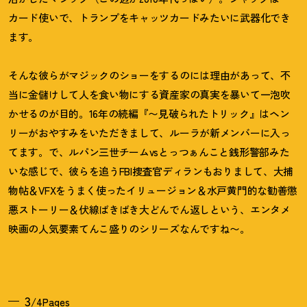
カード使いで、トランプをキャッツカードみたいに武器化でき
ます。
そんな彼らがマジックのショーをするのには理由があって、不
当に金儲けして人を食い物にする資産家の真実を暴いて一泡吹
かせるのが目的。16年の続編『〜見破られたトリック』はヘン
リーがおやすみをいただきまして、ルーラが新メンバーに入っ
てます。で、ルパン三世チームvsとっつぁんこと銭形警部みた
いな感じで、彼らを追うFBI捜査官ディランもおりまして、大捕
物帖＆VFXをうまく使ったイリュージョン＆水戸黄門的な勧善懲
悪ストーリー＆伏線ばきばき大どんでん返しという、エンタメ
映画の人気要素てんこ盛りのシリーズなんですね〜。
3
/4Pages