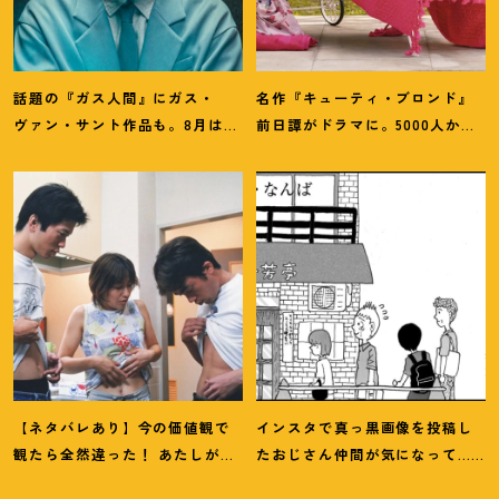
話題の『ガス人間』にガス・
名作『キューティ・ブロンド』
ヴァン・サント作品も。8月は
前日譚がドラマに。5000人から
「ガス」つながりの作品が見逃
選ばれたPrime『エル』主演イン
せない
！
タビュー
【ネタバレあり】今の価値観で
インスタで真っ黒画像を投稿し
観たら全然違った
！
あたしが救
たおじさん仲間が気になって…
われた『ハッシュ
！
』4Kリマス
【マンガ】デザイナー 渋井直人