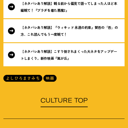
【ネタバレあり解説】観る前から偏見で語ってしまった人ほど本
編観て
！
『プラダを着た悪魔2』
【ネタバレあり解説】『ウィキッド 永遠の約束』賛否の「否」の
方、これ読んでもう一度観て
！
【ネタバレあり解説】こすり倒されまくった大ネタをアップデー
トしまくり。新作映画『嵐が丘』
よしひろまさみち
映画
CULTURE TOP