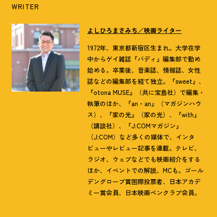
WRITER
よしひろまさみち／映画ライター
1972年、東京都新宿区生まれ。大学在学
中からゲイ雑誌『バディ』編集部で勤め
始める。卒業後、音楽誌、情報誌、女性
誌などの編集部を経て独立。『sweet』、
『otona MUSE』（共に宝島社）で編集・
執筆のほか、『an・an』（マガジンハウ
ス）、『家の光』（家の光）、『with』
（講談社）、『J:COMマガジン』
（J:COM）など多くの媒体で、インタ
ビューやレビュー記事を連載。テレビ、
ラジオ、ウェブなどでも映画紹介をする
ほか、イベントでの解説、MCも。ゴール
デングローブ賞国際投票者、日本アカデ
ミー賞会員、日本映画ペンクラブ会員。