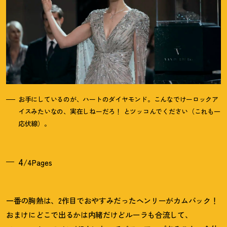
お手にしているのが、ハートのダイヤモンド。こんなでけーロックア
イスみたいなの、実在しねーだろ
！
とツッコんでください（これも一
応伏線）。
4
/4Pages
一番の胸熱は、2作目でおやすみだったヘンリーがカムバック
！
おまけにどこで出るかは内緒だけどルーラも合流して、