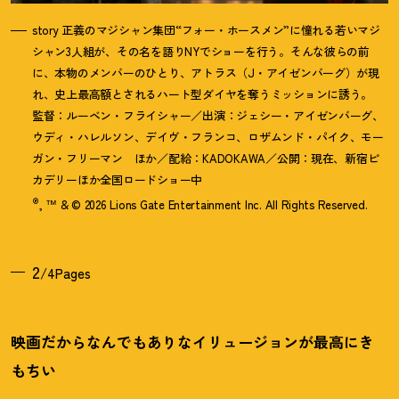
story 正義のマジシャン集団“フォー・ホースメン”に憧れる若いマジ
シャン3人組が、その名を語りNYでショーを行う。そんな彼らの前
に、本物のメンバーのひとり、アトラス（J・アイゼンバーグ）が現
れ、史上最高額とされるハート型ダイヤを奪うミッションに誘う。
監督：ルーベン・フライシャー／出演：ジェシー・アイゼンバーグ、
ウディ・ハレルソン、デイヴ・フランコ、ロザムンド・パイク、モー
ガン・フリーマン ほか／配給：KADOKAWA／公開：現在、新宿ピ
カデリーほか全国ロードショー中
®
, ™ & © 2026 Lions Gate Entertainment Inc. All Rights Reserved.
2
/4Pages
映画だからなんでもありなイリュージョンが最高にき
もちい