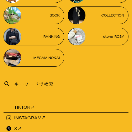
BOOK
COLLECTION
RANKING
otona ROSY
MEGAMINOKAI
TIKTOK
INSTAGRAM
X