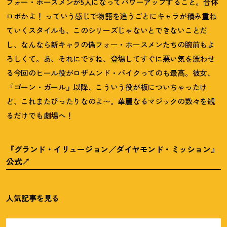
フォー・ホースメンが5人になってパワーアップすること。合体
ロボかよ
！
っていう感じで物語を追うごとにキャラが積み重ね
ていくスタイルも、このシリーズじゃないとできないことだ
し、なんなら新キャラの偽フォー・ホースメンたちの腕前もよ
ろしくて。あ、それにですね、登場してすぐに悪い気を漂わせ
る今回のヒール役がロザムンド・パイクってのも最高。彼女、
『ゴーン・ガール』以降、こういう役が板についちゃったけ
ど、これまたぴったりなのよ〜。華麗なるマジックの数々を観
るだけでも劇場へ
！
『グランド・イリュージョン／ダイヤモンド・ミッション』
公式
人気記事を見る