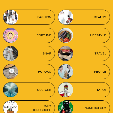
FASHION
BEAUTY
FORTUNE
LIFESTYLE
SNAP
TRAVEL
FUROKU
PEOPLE
CULTURE
TAROT
DAILY
NUMEROLOGY
HOROSCOPE