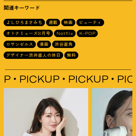
ター版
の休日
関連キーワード
よしひろまさみち
連載
映画
ビューティ
オトナミューズ8月号
Netflix
K-POP
ロサンゼルス
漫画
渋谷直角
デザイナー渋井直人の休日
無料
PICKUP
PICKUP
PICKU