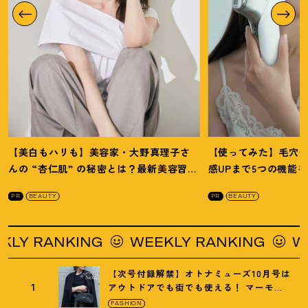
【美白もハリも】美容家・大野真理子さ
【使ってみた】毛穴
んの “杏仁肌” の秘密とは
？
最新美容習慣
感UPまで5つの機能
を徹底解説
！
の全方位ケア光美顔
PR
BEAUTY
PR
BEAUTY
 RANKING
WEEKLY RANKING
WEEKL
【次号付録解禁】オトナミューズ10月号は
1
アウトドアでも街でも使える
！
マーモッ
トの黒ショルダー
FASHION