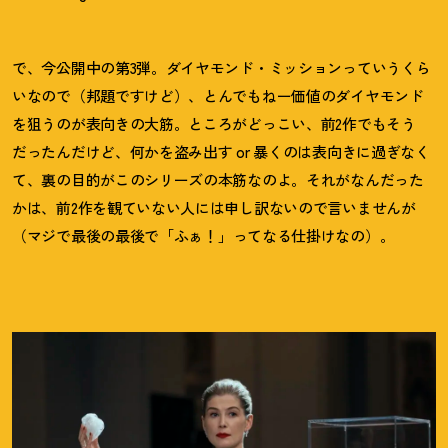
で、今公開中の第3弾。ダイヤモンド・ミッションっていうくら
いなので（邦題ですけど）、とんでもねー価値のダイヤモンド
を狙うのが表向きの大筋。ところがどっこい、前2作でもそう
だったんだけど、何かを盗み出す or 暴くのは表向きに過ぎなく
て、裏の目的がこのシリーズの本筋なのよ。それがなんだった
かは、前2作を観ていない人には申し訳ないので言いませんが
（マジで最後の最後で「ふぁ
！
」ってなる仕掛けなの）。