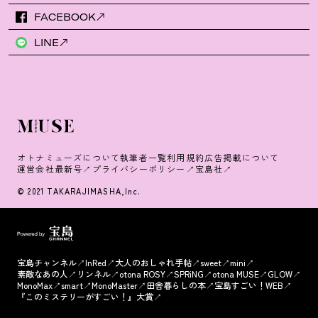
FACEBOOK
LINE
オトナミューズについて
執筆者一覧
利用規約
広告掲載について
運営会社
最新号
プライバシーポリシー
宝島社
© 2021 TAKARAJIMASHA,Inc.
宝島チャンネル
InRed
大人のおしゃれ手帖
sweet
mini
素敵なあの人
リンネル
otona ROSY
SPRiNG
otona MUSE
GLOW
MonoMax
smart
MonoMaster
田舎暮らしの本
宝島すごい！WEB
『このミステリーがすごい！』大賞