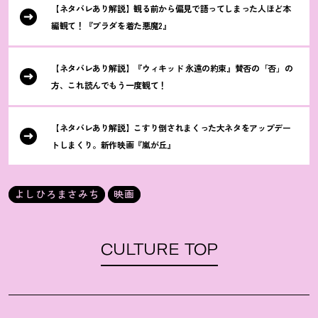
【ネタバレあり解説】観る前から偏見で語ってしまった人ほど本
編観て
！
『プラダを着た悪魔2』
【ネタバレあり解説】『ウィキッド 永遠の約束』賛否の「否」の
方、これ読んでもう一度観て
！
【ネタバレあり解説】こすり倒されまくった大ネタをアップデー
トしまくり。新作映画『嵐が丘』
よしひろまさみち
映画
CULTURE TOP