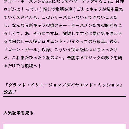
フォー・ホースメンが5人になってパワーアップすること。合体
ロボかよ
！
っていう感じで物語を追うごとにキャラが積み重ね
ていくスタイルも、このシリーズじゃないとできないことだ
し、なんなら新キャラの偽フォー・ホースメンたちの腕前もよ
ろしくて。あ、それにですね、登場してすぐに悪い気を漂わせ
る今回のヒール役がロザムンド・パイクってのも最高。彼女、
『ゴーン・ガール』以降、こういう役が板についちゃったけ
ど、これまたぴったりなのよ〜。華麗なるマジックの数々を観
るだけでも劇場へ
！
『グランド・イリュージョン／ダイヤモンド・ミッション』
公式
人気記事を見る