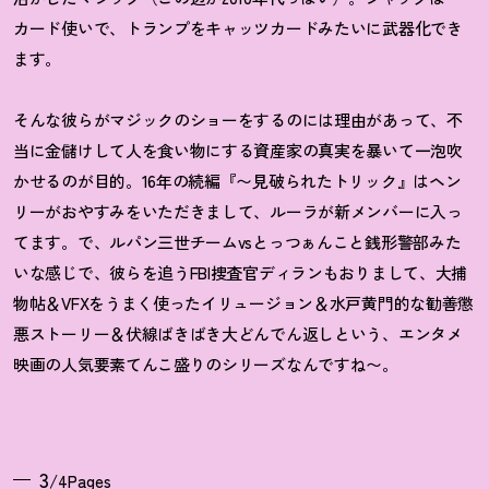
カード使いで、トランプをキャッツカードみたいに武器化でき
ます。
そんな彼らがマジックのショーをするのには理由があって、不
当に金儲けして人を食い物にする資産家の真実を暴いて一泡吹
かせるのが目的。16年の続編『〜見破られたトリック』はヘン
リーがおやすみをいただきまして、ルーラが新メンバーに入っ
てます。で、ルパン三世チームvsとっつぁんこと銭形警部みた
いな感じで、彼らを追うFBI捜査官ディランもおりまして、大捕
物帖＆VFXをうまく使ったイリュージョン＆水戸黄門的な勧善懲
悪ストーリー＆伏線ばきばき大どんでん返しという、エンタメ
映画の人気要素てんこ盛りのシリーズなんですね〜。
3
/4Pages