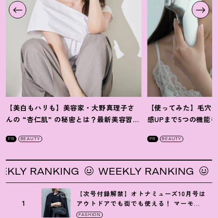
【美白もハリも】美容家・大野真理子さ
【使ってみた】毛穴
んの “杏仁肌” の秘密とは
？
最新美容習慣
感UPまで5つの機能
を徹底解説
！
の全方位ケア光美顔
PR
BEAUTY
PR
BEAUTY
 RANKING
WEEKLY RANKING
WEEK
【次号付録解禁】オトナミューズ10月号は
1
アウトドアでも街でも使える
！
マーモッ
トの黒ショルダー
FASHION