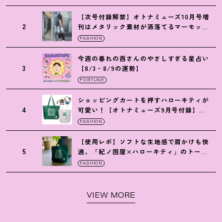
【次号付録解禁】オトナミューズ10月号増
2
刊はメタリック素材が洒落てるマーモット
の保冷バッグ
FASHION
今週の暮れの酉さんのやさしすぎる星占い
3
【8/3‐8/9の運勢】
FORTUNE
ショッピングカートを押すハローキティが
4
可愛い
！
【オトナミューズ9月号付録】紀
ノ国屋バッグ
FASHION
【使用レポ】ソフトな生地感で肩かけも快
5
適。「紀ノ国屋×ハローキティ」のトート
がガシガシ使えて最高です
！
FASHION
VIEW MORE