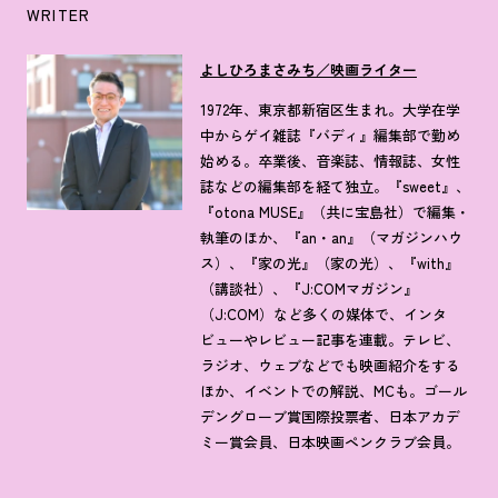
WRITER
よしひろまさみち／映画ライター
1972年、東京都新宿区生まれ。大学在学
中からゲイ雑誌『バディ』編集部で勤め
始める。卒業後、音楽誌、情報誌、女性
誌などの編集部を経て独立。『sweet』、
『otona MUSE』（共に宝島社）で編集・
執筆のほか、『an・an』（マガジンハウ
ス）、『家の光』（家の光）、『with』
（講談社）、『J:COMマガジン』
（J:COM）など多くの媒体で、インタ
ビューやレビュー記事を連載。テレビ、
ラジオ、ウェブなどでも映画紹介をする
ほか、イベントでの解説、MCも。ゴール
デングローブ賞国際投票者、日本アカデ
ミー賞会員、日本映画ペンクラブ会員。