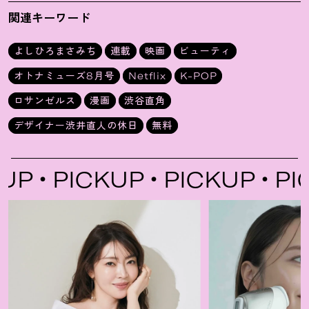
ター版
の休日
関連キーワード
よしひろまさみち
連載
映画
ビューティ
オトナミューズ8月号
Netflix
K-POP
ロサンゼルス
漫画
渋谷直角
デザイナー渋井直人の休日
無料
PICKUP
PICKUP
PICK