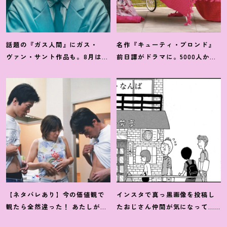
話題の『ガス人間』にガス・
名作『キューティ・ブロンド』
ヴァン・サント作品も。8月は
前日譚がドラマに。5000人から
「ガス」つながりの作品が見逃
選ばれたPrime『エル』主演イン
せない
！
タビュー
【ネタバレあり】今の価値観で
インスタで真っ黒画像を投稿し
観たら全然違った
！
あたしが救
たおじさん仲間が気になって…
われた『ハッシュ
！
』4Kリマス
【マンガ】デザイナー 渋井直人