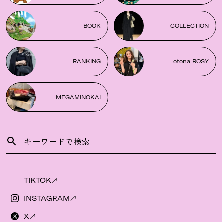
BOOK
COLLECTION
RANKING
otona ROSY
MEGAMINOKAI
TIKTOK
INSTAGRAM
X