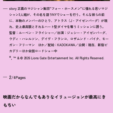
story 正義のマジシャン集団“フォー・ホースメン”に憧れる若いマジ
シャン3人組が、その名を語りNYでショーを行う。そんな彼らの前
に、本物のメンバーのひとり、アトラス（J・アイゼンバーグ）が現
れ、史上最高額とされるハート型ダイヤを奪うミッションに誘う。
監督：ルーベン・フライシャー／出演：ジェシー・アイゼンバーグ、
ウディ・ハレルソン、デイヴ・フランコ、ロザムンド・パイク、モー
ガン・フリーマン ほか／配給：KADOKAWA／公開：現在、新宿ピ
カデリーほか全国ロードショー中
®
, ™ & © 2026 Lions Gate Entertainment Inc. All Rights Reserved.
2
/4Pages
映画だからなんでもありなイリュージョンが最高にき
もちい