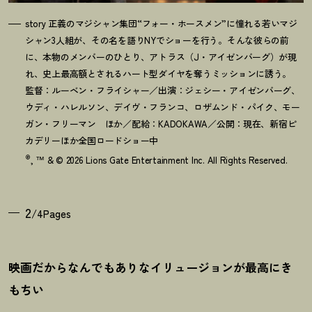
story 正義のマジシャン集団“フォー・ホースメン”に憧れる若いマジ
シャン3人組が、その名を語りNYでショーを行う。そんな彼らの前
に、本物のメンバーのひとり、アトラス（J・アイゼンバーグ）が現
れ、史上最高額とされるハート型ダイヤを奪うミッションに誘う。
監督：ルーベン・フライシャー／出演：ジェシー・アイゼンバーグ、
ウディ・ハレルソン、デイヴ・フランコ、ロザムンド・パイク、モー
ガン・フリーマン ほか／配給：KADOKAWA／公開：現在、新宿ピ
カデリーほか全国ロードショー中
®
, ™ & © 2026 Lions Gate Entertainment Inc. All Rights Reserved.
2
/4Pages
映画だからなんでもありなイリュージョンが最高にき
もちい