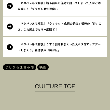
【ネタバレあり解説】観る前から偏見で語ってしまった人ほど本
編観て
！
『プラダを着た悪魔2』
【ネタバレあり解説】『ウィキッド 永遠の約束』賛否の「否」の
方、これ読んでもう一度観て
！
【ネタバレあり解説】こすり倒されまくった大ネタをアップデー
トしまくり。新作映画『嵐が丘』
よしひろまさみち
映画
CULTURE TOP