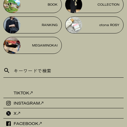
BOOK
COLLECTION
RANKING
otona ROSY
MEGAMINOKAI
TIKTOK
INSTAGRAM
X
FACEBOOK