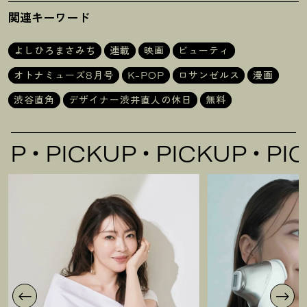
の休日
る』
関連キーワード
よしひろまさみち
連載
映画
ビューティ
オトナミューズ8月号
K-POP
ロサンゼルス
漫画
渋谷直角
デザイナー渋井直人の休日
無料
PICKUP
PICKUP
PICK