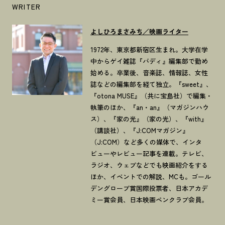
WRITER
よしひろまさみち／映画ライター
1972年、東京都新宿区生まれ。大学在学
中からゲイ雑誌『バディ』編集部で勤め
始める。卒業後、音楽誌、情報誌、女性
誌などの編集部を経て独立。『sweet』、
『otona MUSE』（共に宝島社）で編集・
執筆のほか、『an・an』（マガジンハウ
ス）、『家の光』（家の光）、『with』
（講談社）、『J:COMマガジン』
（J:COM）など多くの媒体で、インタ
ビューやレビュー記事を連載。テレビ、
ラジオ、ウェブなどでも映画紹介をする
ほか、イベントでの解説、MCも。ゴール
デングローブ賞国際投票者、日本アカデ
ミー賞会員、日本映画ペンクラブ会員。