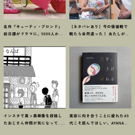
名作『キューティ・ブロンド』
【ネタバレあり】今の価値観で
前日譚がドラマに。5000人から
観たら全然違った
！
あたしが救
選ばれたPrime『エル』主演イン
われた『ハッシュ
！
』4Kリマス
タビュー
ター版
インスタで真っ黒画像を投稿し
美容に向き合うことに疲れた40
たおじさん仲間が気になって…
代こそ読んでほしい。AYANAさ
【マンガ】デザイナー 渋井直人
ん新刊書籍『美を、うけ容れ