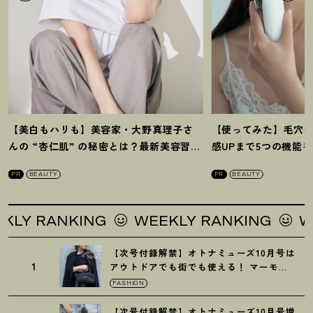
【美白もハリも】美容家・大野真理子さ
【使ってみた】毛穴
んの “杏仁肌” の秘密とは
？
最新美容習慣
感UPまで5つの機能
を徹底解説
！
の全方位ケア光美顔
PR
BEAUTY
PR
BEAUTY
 RANKING
WEEKLY RANKING
WEEK
【次号付録解禁】オトナミューズ10月号は
1
アウトドアでも街でも使える
！
マーモッ
トの黒ショルダー
FASHION
【次号付録解禁】オトナミューズ10月号増