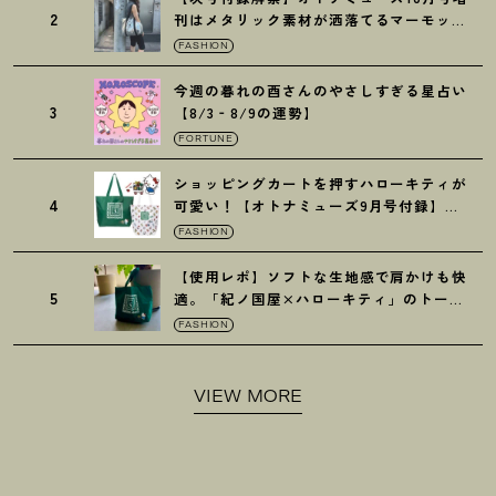
2
刊はメタリック素材が洒落てるマーモット
の保冷バッグ
FASHION
今週の暮れの酉さんのやさしすぎる星占い
3
【8/3‐8/9の運勢】
FORTUNE
ショッピングカートを押すハローキティが
4
可愛い
！
【オトナミューズ9月号付録】紀
ノ国屋バッグ
FASHION
【使用レポ】ソフトな生地感で肩かけも快
5
適。「紀ノ国屋×ハローキティ」のトート
がガシガシ使えて最高です
！
FASHION
VIEW MORE