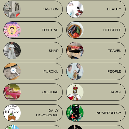
FASHION
BEAUTY
FORTUNE
LIFESTYLE
SNAP
TRAVEL
FUROKU
PEOPLE
CULTURE
TAROT
DAILY
NUMEROLOGY
HOROSCOPE