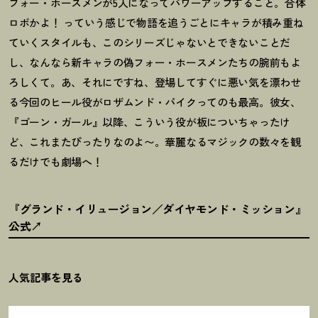
フォー・ホースメンが5人になってパワーアップすること。合体
ロボかよ
！
っていう感じで物語を追うごとにキャラが積み重ね
ていくスタイルも、このシリーズじゃないとできないことだ
し、なんなら新キャラの偽フォー・ホースメンたちの腕前もよ
ろしくて。あ、それにですね、登場してすぐに悪い気を漂わせ
る今回のヒール役がロザムンド・パイクってのも最高。彼女、
『ゴーン・ガール』以降、こういう役が板についちゃったけ
ど、これまたぴったりなのよ〜。華麗なるマジックの数々を観
るだけでも劇場へ
！
『グランド・イリュージョン／ダイヤモンド・ミッション』
公式
人気記事を見る