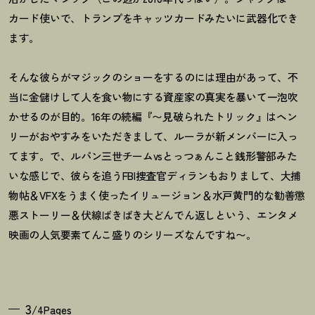
カード使いで、トランプをキャッツカードみたいに武器化でき
ます。
そんな彼らがマジックのショーをするのには理由があって、不
当に金儲けして人を食い物にする資産家の真実を暴いて一泡吹
かせるのが目的。16年の続編『〜見破られたトリック』はヘン
リーがおやすみをいただきまして、ルーラが新メンバーに入っ
てます。で、ルパン三世チームvsとっつぁんこと銭形警部みた
いな感じで、彼らを追うFBI捜査官ディランもおりまして、大捕
物帖＆VFXをうまく使ったイリュージョン＆水戸黄門的な勧善懲
悪ストーリー＆伏線ばきばき大どんでん返しという、エンタメ
映画の人気要素てんこ盛りのシリーズなんですね〜。
3
/4Pages