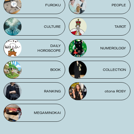
FUROKU
PEOPLE
CULTURE
TAROT
DAILY
NUMEROLOGY
HOROSCOPE
BOOK
COLLECTION
RANKING
otona ROSY
MEGAMINOKAI