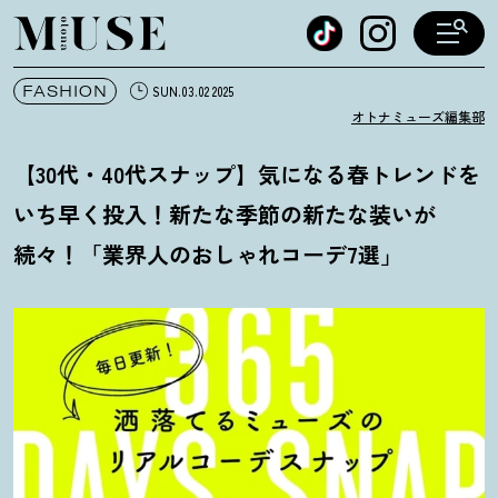
オトナミューズ ウェブ
FASHION
SUN.03.02 2025
オトナミューズ編集部
【30代・40代スナップ】気になる春トレンドを
いち早く投入
！
新たな季節の新たな装いが
続々
！
「業界人のおしゃれコーデ7選」