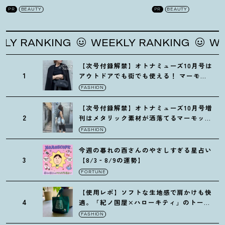
を徹底解説
！
の全方位ケア光美顔
PR
BEAUTY
PR
BEAUTY
ING
WEEKLY RANKING
WEEKLY RA
【次号付録解禁】オトナミューズ10月号は
1
アウトドアでも街でも使える
！
マーモッ
トの黒ショルダー
FASHION
【次号付録解禁】オトナミューズ10月号増
2
刊はメタリック素材が洒落てるマーモット
の保冷バッグ
FASHION
今週の暮れの酉さんのやさしすぎる星占い
3
【8/3‐8/9の運勢】
FORTUNE
【使用レポ】ソフトな生地感で肩かけも快
4
適。「紀ノ国屋×ハローキティ」のトート
がガシガシ使えて最高です
！
FASHION