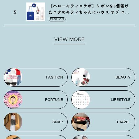
【ハローキティコラボ】リボンを6個着け
5
たロクのキティちゃんにハウス オブ ロー
ゼの限定パケも
！
FASHION
VIEW MORE
FASHION
BEAUTY
FORTUNE
LIFESTYLE
SNAP
TRAVEL