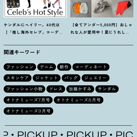
ケンダルにヘイリー。40代は
【全てアンダー5,000円】おしゃ
【「推し海外セレブ」コーデ】
れな人が愛用中
！
夏にうれしい
を取り入れて日常コーデのアプ
40代にオススメの【モンベル】
デが吉
！
小物5選
関連キーワード
ファッション
デニム
新作
コーディネート
スキンケア
ジャケット
バッグ
ジュエリー
ファッション小物
ドレス
加藤かすみ
サンダル
オトナミューズ7月号
オトナミューズ8月号
オトナミューズ9月号
CKUP
PICKUP
PICKUP