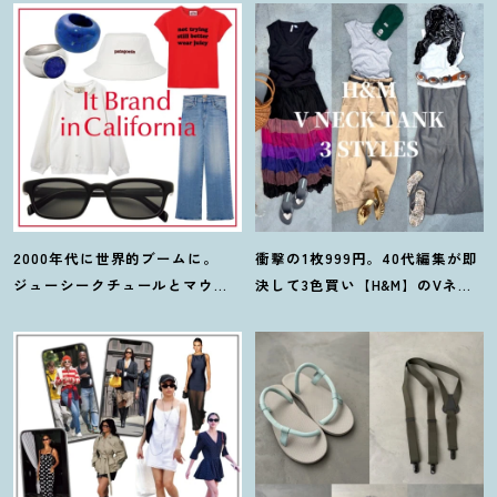
2000年代に世界的ブームに。
衝撃の1枚999円。40代編集が即
ジューシークチュールとマウ
決して3色買い【H&M】のVネッ
ジーの夢コラボ【最旬LAブラン
クタンクが超使える
！
夏コーデ
ド】6選
3選