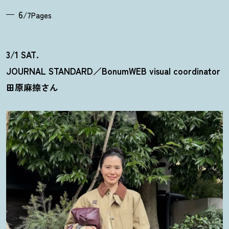
6
/7Pages
3/1 SAT.
JOURNAL STANDARD／BonumWEB visual coordinator
田原麻捺さん