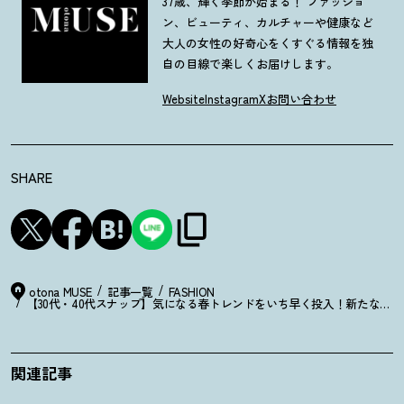
37歳、輝く季節が始まる！ ファッショ
ン、ビューティ、カルチャーや健康など
大人の女性の好奇心をくすぐる情報を独
自の目線で楽しくお届けします。
Website
Instagram
X
お問い合わせ
SHARE
otona MUSE
記事一覧
FASHION
【30代・40代スナップ】気になる春トレンドをいち早く投入
！
新たな季節
関連記事