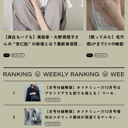
【美白もハリも】美容家・大野真理子さ
【使ってみた】毛穴
んの “杏仁肌” の秘密とは
？
最新美容習慣
感UPまで5つの機能
を徹底解説
！
の全方位ケア光美顔
PR
BEAUTY
PR
BEAUTY
KING
WEEKLY RANKING
WEEKLY RA
【次号付録解禁】オトナミューズ10月号は
1
アウトドアでも街でも使える
！
マーモッ
トの黒ショルダー
FASHION
【次号付録解禁】オトナミューズ10月号増
2
刊はメタリック素材が洒落てるマーモット
の保冷バッグ
FASHION