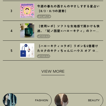
今週の暮れの酉さんのやさしすぎる星占い
3
【8/3‐8/9の運勢】
FORTUNE
【使用レポ】ソフトな生地感で肩かけも快
4
適。「紀ノ国屋×ハローキティ」のトート
がガシガシ使えて最高です
！
FASHION
【ハローキティコラボ】リボンを6個着け
5
たロクのキティちゃんにハウス オブ ロー
ゼの限定パケも
！
FASHION
VIEW MORE
FASHION
BEAUTY