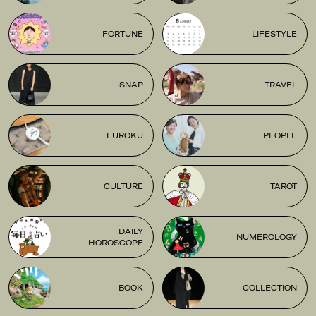
FORTUNE
LIFESTYLE
SNAP
TRAVEL
FUROKU
PEOPLE
CULTURE
TAROT
DAILY
NUMEROLOGY
HOROSCOPE
BOOK
COLLECTION