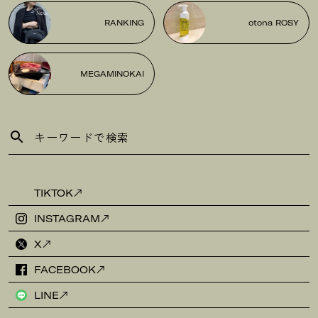
RANKING
otona ROSY
MEGAMINOKAI
TIKTOK
INSTAGRAM
X
FACEBOOK
LINE