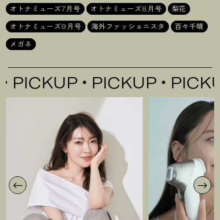
オトナミューズ7月号
オトナミューズ8月号
梨花
オトナミューズ9月号
海外ファッショニスタ
百々千晴
メガネ
ICKUP
PICKUP
PICKUP