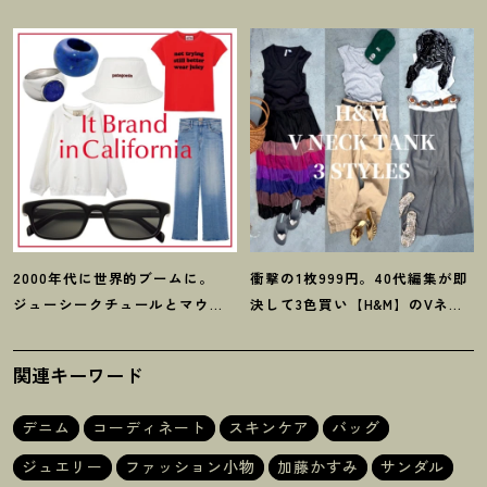
ておくべきデニムトレンド】っ
んだよね」梨花が選択した【生
て
？
き方】
2000年代に世界的ブームに。
衝撃の1枚999円。40代編集が即
ジューシークチュールとマウ
決して3色買い【H&M】のVネッ
ジーの夢コラボ【最旬LAブラン
クタンクが超使える
！
夏コーデ
ド】6選
3選
関連キーワード
デニム
コーディネート
スキンケア
バッグ
ジュエリー
ファッション小物
加藤かすみ
サンダル