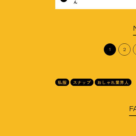
ん
1
2
私服
スナップ
おしゃれ業界人
F