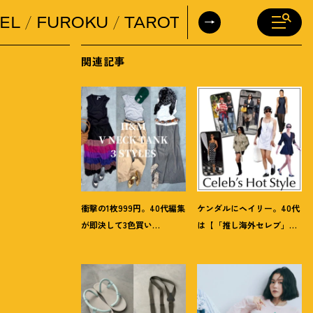
EL
FUROKU
TAROT
DAILY HORO
関連記事
衝撃の1枚999円。40代編集
ケンダルにヘイリー。40代
が即決して3色買い
は【「推し海外セレブ」
【H&M】のVネックタンク
コーデ】を取り入れて日常
が超使える
！
夏コーデ3選
コーデのアプデが吉
！