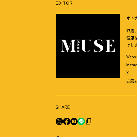
EDITOR
オト
37
健康
けし
Websi
Insta
X
お問
SHARE