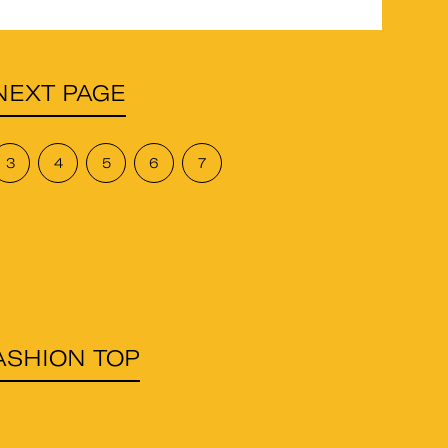
NEXT PAGE
3
4
5
6
7
ASHION TOP