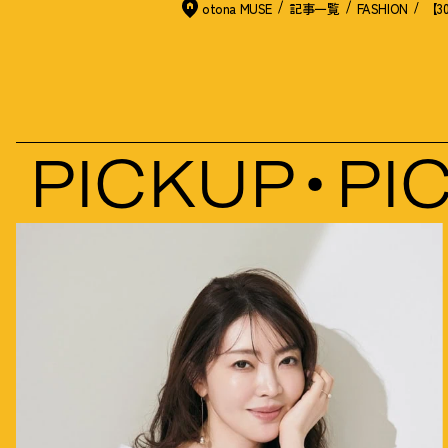
otona MUSE
記事一覧
FASHION
【
PICKUP
PICK