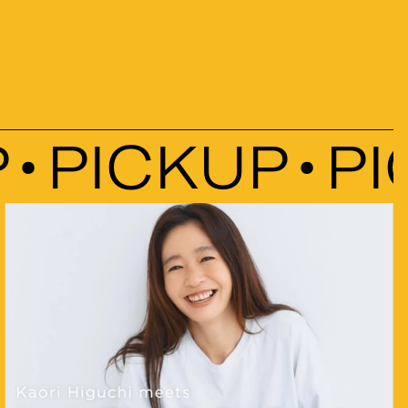
しゃれコーデ7選」
PICKUP
PIC