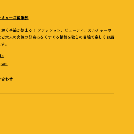
ナミューズ編集部
歳、輝く季節が始まる！ ファッション、ビューティ、カルチャーや
など大人の女性の好奇心をくすぐる情報を独自の目線で楽しくお届
ます。
te
gram
い合わせ