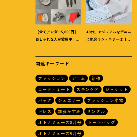
【全てアンダー5,000円】
40代、カジュアルなデニム
おしゃれな人が愛用中
！
夏
に似合うジュエリーは【お
にうれしい40代にオススメ
守り系ジュエリー】ラフな
の【モンベル】小物5選
トップスも旬顔に
！
関連キーワード
ファッション
デニム
新作
コーディネート
スキンケア
ジャケット
バッグ
ジュエリー
ファッション小物
ドレス
加藤かすみ
サンダル
オトナミューズ8月号
トートバッグ
オトナミューズ9月号