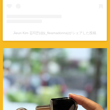
Jieun Kim 김지은(@ji_fleamadonna)がシェアした投稿