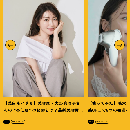
【美白もハリも】美容家・大野真理子さ
【使ってみた】毛穴
んの “杏仁肌” の秘密とは
？
最新美容習慣
感UPまで5つの機能
を徹底解説
！
の全方位ケア光美顔
PR
BEAUTY
PR
BEAUTY