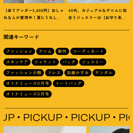
【全てアンダー5,000円】おしゃ
40代、カジュアルなデニムに似
れな人が愛用中
！
夏にうれしい
合うジュエリーは【お守り系
40代にオススメの【モンベル】
ジュエリー】ラフなトップスも
小物5選
旬顔に
！
関連キーワード
ファッション
デニム
新作
コーディネート
スキンケア
ジャケット
バッグ
ジュエリー
ファッション小物
ドレス
加藤かすみ
サンダル
オトナミューズ8月号
トートバッグ
オトナミューズ9月号
PICKUP
PICKUP
PICKUP