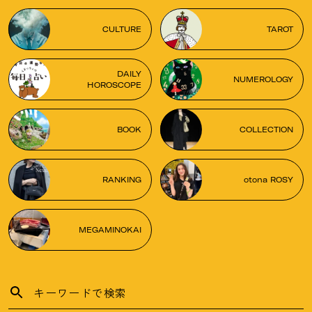
CULTURE
TAROT
DAILY
NUMEROLOGY
HOROSCOPE
BOOK
COLLECTION
RANKING
otona ROSY
MEGAMINOKAI