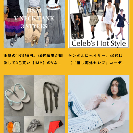
衝撃の1枚999円。40代編集が即
ケンダルにヘイリー。40代は
決して3色買い【H&M】のVネッ
【「推し海外セレブ」コーデ】
クタンクが超使える
！
夏コーデ
を取り入れて日常コーデのアプ
3選
デが吉
！