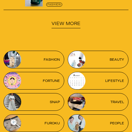
がガシガシ使えて最高です
！
FASHION
VIEW MORE
FASHION
BEAUTY
FORTUNE
LIFESTYLE
SNAP
TRAVEL
FUROKU
PEOPLE