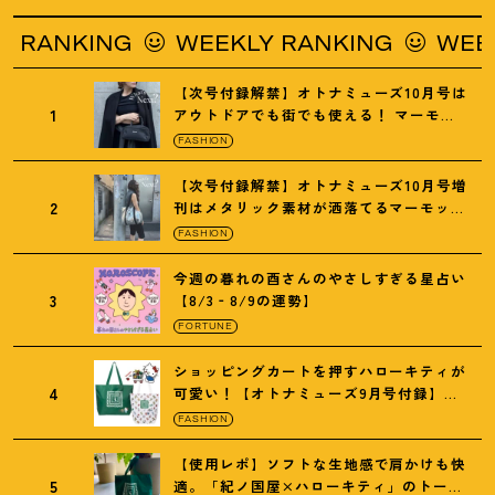
ING
WEEKLY RANKING
WEEKLY RAN
【次号付録解禁】オトナミューズ10月号は
1
アウトドアでも街でも使える
！
マーモッ
トの黒ショルダー
FASHION
【次号付録解禁】オトナミューズ10月号増
2
刊はメタリック素材が洒落てるマーモット
の保冷バッグ
FASHION
今週の暮れの酉さんのやさしすぎる星占い
3
【8/3‐8/9の運勢】
FORTUNE
ショッピングカートを押すハローキティが
4
可愛い
！
【オトナミューズ9月号付録】紀
ノ国屋バッグ
FASHION
【使用レポ】ソフトな生地感で肩かけも快
5
適。「紀ノ国屋×ハローキティ」のトート