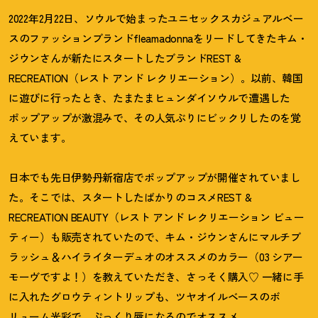
2022年2月22日、ソウルで始まったユニセックスカジュアルベー
スのファッションブランドfleamadonnaをリードしてきたキム・
ジウンさんが新たにスタートしたブランドREST &
RECREATION（レスト アンド レクリエーション）。以前、韓国
に遊びに行ったとき、たまたまヒュンダイソウルで遭遇した
ポップアップが激混みで、その人気ぶりにビックリしたのを覚
えています。
日本でも先日伊勢丹新宿店でポップアップが開催されていまし
た。そこでは、スタートしたばかりのコスメREST &
RECREATION BEAUTY（レスト アンド レクリエーション ビュー
ティー）も販売されていたので、キム・ジウンさんにマルチブ
ラッシュ＆ハイライターデュオのオススメのカラー（03 シアー
モーヴですよ
！
）を教えていただき、さっそく購入♡ 一緒に手
に入れたグロウティントリップも、ツヤオイルベースのボ
リューム光彩で、ぷっくり唇になるのでオススメ。