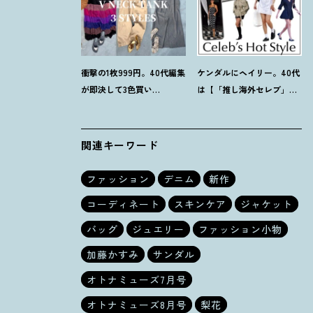
衝撃の1枚999円。40代編集
ケンダルにヘイリー。40代
が即決して3色買い
は【「推し海外セレブ」
【H&M】のVネックタンク
コーデ】を取り入れて日常
が超使える
！
夏コーデ3選
コーデのアプデが吉
！
関連キーワード
ファッション
デニム
新作
コーディネート
スキンケア
ジャケット
バッグ
ジュエリー
ファッション小物
加藤かすみ
サンダル
オトナミューズ7月号
オトナミューズ8月号
梨花