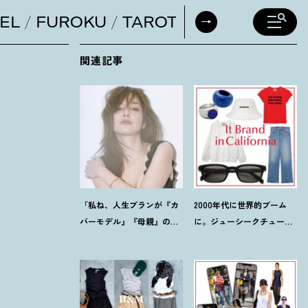
EL
FUROKU
TAROT
DAILY HORO
関連記事
「私ね、人生プランが『カ
2000年代に世界的ブーム
バーモデル』『母親』の二
に。ジューシークチュール
軸だけなんだよね」梨花が
とマウジーの夢コラボ【最
選択した【生き方】
旬LAブランド】6選