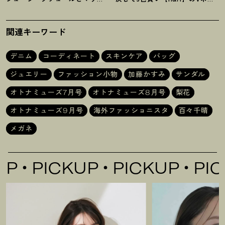
ジーの夢コラボ【最旬LAブラン
クタンクが超使える
！
夏コーデ
ド】6選
3選
関連キーワード
デニム
コーディネート
スキンケア
バッグ
ジュエリー
ファッション小物
加藤かすみ
サンダル
オトナミューズ7月号
オトナミューズ8月号
梨花
オトナミューズ9月号
海外ファッショニスタ
百々千晴
メガネ
ICKUP
PICKUP
PICKUP