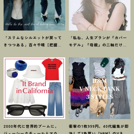
「スリムなシルエットが戻って
「私ね、人生プランが『カバー
きつつある」百々千晴【把握し
モデル』『母親』の二軸だけな
ておくべきデニムトレンド】っ
んだよね」梨花が選択した【生
て
？
き方】
2000年代に世界的ブームに。
衝撃の1枚999円。40代編集が即
ジューシークチュールとマウ
決して3色買い【H&M】のVネッ