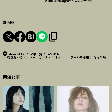
Website
Instagram
X
お問い合わせ
SHARE
otona MUSE
記事一覧
FASHION
複数買いのマルゴー、カルティエはヴェニュワールを愛用
！
百々千晴の【
関連記事