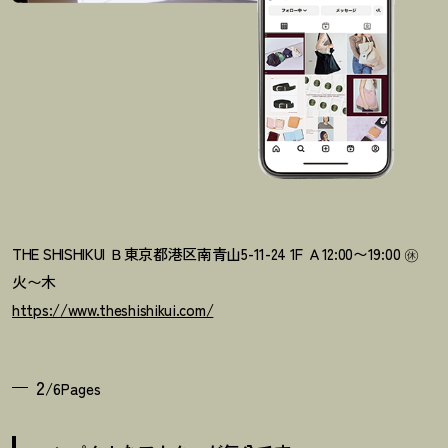
THE SHISHIKUI
Ｂ
東京都港区南青山5-11-24 1F
Ａ
12:00〜19:00 ㊡
火〜木
https://www.theshishikui.com/
2
/6Pages