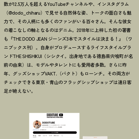
数が12.5万人を超えるYouTubeチャンネルや、インスタグラム
（@dodo_chiharu）で見せる自然体な姿、トークの面白さも魅
力で、その人柄にも多くのファンがいる百々さん。そんな彼女
の着こなしの軸となるのはデニム。2018年に上梓した初の著書
も『THE DODO JEAN ジーンズ3本でスタイルは決まる
！
』（ワ
ニブックス刊）。自身がプロデュースするライフスタイルブラ
ンドTHE SHISHIKUI（シシクイ。出身地である徳島県宍喰町が名
前の由来）は、モデルやタレントにも愛用者多数。さらに昨
年、グッズショップVAKT.（バクト）もローンチ。その両方が
チェックできる東京・青山のフラッグシップショップは連日客
足が絶えない。