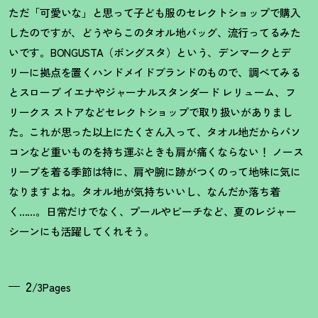
ただ「可愛いな」と思って子ども服のセレクトショップで購入
したのですが、どうやらこのタオル地バッグ、流行ってるみた
いです。BONGUSTA（ボングスタ）という、デンマークとデ
リーに拠点を置くハンドメイドブランドのもので、調べてみる
とスローブ イエナやジャーナルスタンダード レリューム、フ
リークス ストアなどセレクトショップで取り扱いがありまし
た。これが思った以上にたくさん入って、タオル地だからパソ
コンなど重いものを持ち運ぶときも肩が痛くならない
！
ノース
リーブを着る季節は特に、肩や腕に跡がつくのって地味に気に
なりますよね。タオル地が気持ちいいし、なんだか落ち着
く……。日常だけでなく、プールやビーチなど、夏のレジャー
シーンにも活躍してくれそう。
2
/3Pages