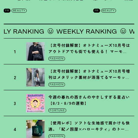
を徹底解説
！
の全方位ケア光美顔
PR
BEAUTY
PR
BEAUTY
NKING
WEEKLY RANKING
WEEKLY 
【次号付録解禁】オトナミューズ10月号は
1
アウトドアでも街でも使える
！
マーモッ
トの黒ショルダー
FASHION
【次号付録解禁】オトナミューズ10月号増
2
刊はメタリック素材が洒落てるマーモット
の保冷バッグ
FASHION
今週の暮れの酉さんのやさしすぎる星占い
3
【8/3‐8/9の運勢】
FORTUNE
【使用レポ】ソフトな生地感で肩かけも快
4
適。「紀ノ国屋×ハローキティ」のトート
がガシガシ使えて最高です
！
FASHION