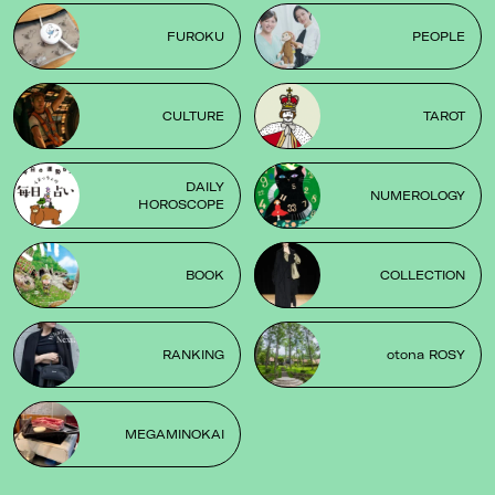
FUROKU
PEOPLE
CULTURE
TAROT
DAILY
NUMEROLOGY
HOROSCOPE
BOOK
COLLECTION
RANKING
otona ROSY
MEGAMINOKAI