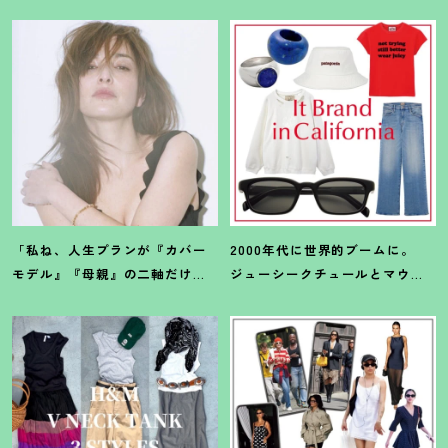
「私ね、人生プランが『カバー
2000年代に世界的ブームに。
モデル』『母親』の二軸だけな
ジューシークチュールとマウ
んだよね」梨花が選択した【生
ジーの夢コラボ【最旬LAブラン
き方】
ド】6選