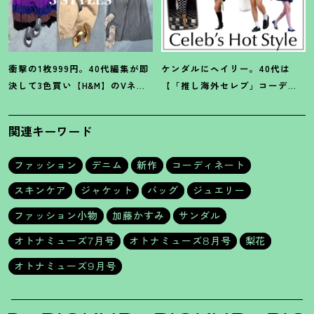
衝撃の1枚999円。40代編集が即
ケンダルにヘイリー。40代は
決して3色買い【H&M】のVネッ
【「推し海外セレブ」コーデ】
クタンクが超使える
！
夏コーデ
を取り入れて日常コーデのアプ
3選
デが吉
！
関連キーワード
ファッション
デニム
新作
コーディネート
スキンケア
ジャケット
バッグ
ジュエリー
ファッション小物
加藤かすみ
サンダル
オトナミューズ7月号
オトナミューズ8月号
梨花
オトナミューズ9月号