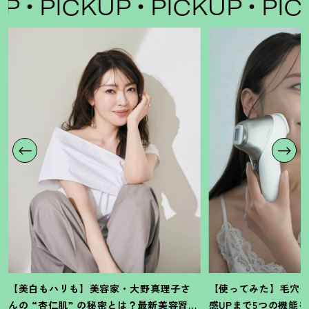
PICKUP
PICKUP
PICKUP
【美白もハリも】美容家・大野真理子さ
【使ってみた】毛穴
んの “杏仁肌” の秘密とは
？
最新美容習慣
感UPまで5つの機能