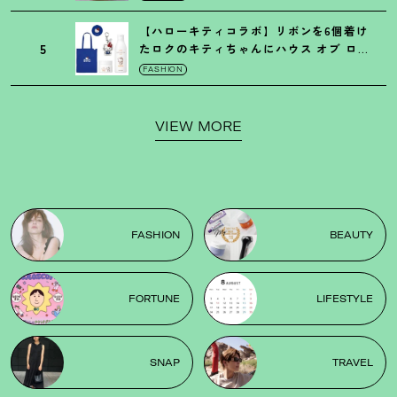
【ハローキティコラボ】リボンを6個着け
5
たロクのキティちゃんにハウス オブ ロー
ゼの限定パケも
！
FASHION
VIEW MORE
FASHION
BEAUTY
FORTUNE
LIFESTYLE
SNAP
TRAVEL