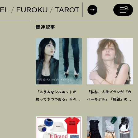
EL
FUROKU
TAROT
DAILY HORO
関連記事
「スリムなシルエットが
「私ね、人生プランが『カ
戻ってきつつある」百々千
バーモデル』『母親』の二
晴【把握しておくべきデニ
軸だけなんだよね」梨花が
ムトレンド】って
？
選択した【生き方】