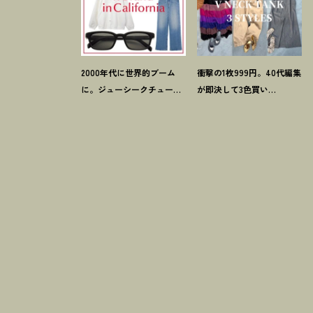
2000年代に世界的ブーム
衝撃の1枚999円。40代編集
に。ジューシークチュール
が即決して3色買い
とマウジーの夢コラボ【最
【H&M】のVネックタンク
旬LAブランド】6選
が超使える
！
夏コーデ3選