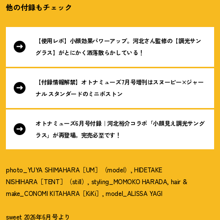
他の付録もチェック
【使用レポ】小顔効果パワーアップ。河北さん監修の【調光サン
グラス】がとにかく洒落散らかしている
！
【付録情報解禁】オトナミューズ7月号増刊はスヌーピー×ジャー
ナル スタンダードのミニボストン
オトナミューズ6月号付録｜河北裕介コラボ「小顔見え調光サング
ラス」が再登場。完売必至です
！
photo_YUYA SHIMAHARA［UM］（model）, HIDETAKE
NISHIHARA［TENT］（still）, styling_MOMOKO HARADA, hair &
make_CONOMI KITAHARA［KiKi］, model_ALISSA YAGI
sweet 2026年6月号より