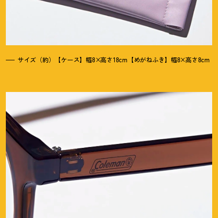
サイズ（約）【ケース】幅8×高さ18cm【めがねふき】幅8×高さ8cm