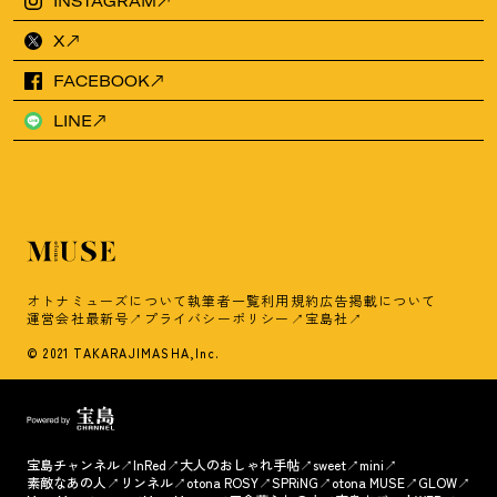
INSTAGRAM
X
FACEBOOK
LINE
オトナミューズについて
執筆者一覧
利用規約
広告掲載について
運営会社
最新号
プライバシーポリシー
宝島社
© 2021 TAKARAJIMASHA,Inc.
宝島チャンネル
InRed
大人のおしゃれ手帖
sweet
mini
素敵なあの人
リンネル
otona ROSY
SPRiNG
otona MUSE
GLOW