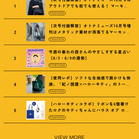
1
アウトドアでも街でも使える
！
マーモッ
トの黒ショルダー
FASHION
【次号付録解禁】オトナミューズ10月号増
2
刊はメタリック素材が洒落てるマーモット
の保冷バッグ
FASHION
今週の暮れの酉さんのやさしすぎる星占い
3
【8/3‐8/9の運勢】
FORTUNE
【使用レポ】ソフトな生地感で肩かけも快
4
適。「紀ノ国屋×ハローキティ」のトート
がガシガシ使えて最高です
！
FASHION
【ハローキティコラボ】リボンを6個着け
5
たロクのキティちゃんにハウス オブ ロー
ゼの限定パケも
！
FASHION
VIEW MORE