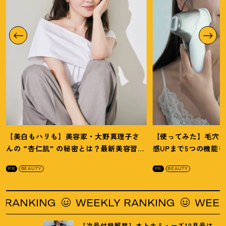
【美白もハリも】美容家・大野真理子さ
【使ってみた】毛穴
んの “杏仁肌” の秘密とは
？
最新美容習慣
感UPまで5つの機能
を徹底解説
！
の全方位ケア光美顔
PR
BEAUTY
PR
BEAUTY
NKING
WEEKLY RANKING
WEEKLY 
【次号付録解禁】オトナミューズ10月号は