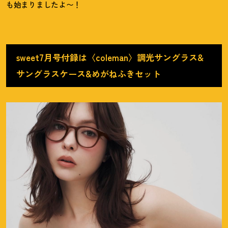
も始まりましたよ〜
！
sweet7月号付録は〈coleman〉調光サングラス&
サングラスケース&めがねふきセット