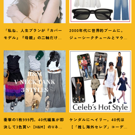
「私ね、人生プランが『カバー
2000年代に世界的ブームに。
モデル』『母親』の二軸だけな
ジューシークチュールとマウ
んだよね」梨花が選択した【生
ジーの夢コラボ【最旬LAブラン
き方】
ド】6選
衝撃の1枚999円。40代編集が即
ケンダルにヘイリー。40代は
決して3色買い【H&M】のVネッ
【「推し海外セレブ」コーデ】
クタンクが超使える
！
夏コーデ
を取り入れて日常コーデのアプ