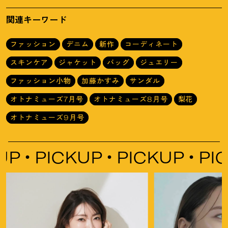
3選
デが吉
！
関連キーワード
ファッション
デニム
新作
コーディネート
スキンケア
ジャケット
バッグ
ジュエリー
ファッション小物
加藤かすみ
サンダル
オトナミューズ7月号
オトナミューズ8月号
梨花
オトナミューズ9月号
PICKUP
PICKUP
PICK