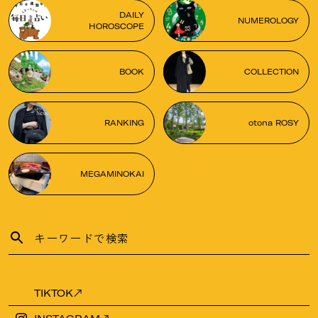
DAILY
NUMEROLOGY
HOROSCOPE
BOOK
COLLECTION
RANKING
otona ROSY
MEGAMINOKAI
TIKTOK