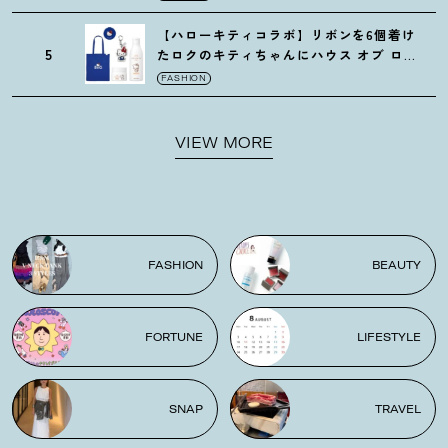
【ハローキティコラボ】リボンを6個着け
5
たロクのキティちゃんにハウス オブ ロー
ゼの限定パケも
！
FASHION
VIEW MORE
FASHION
BEAUTY
FORTUNE
LIFESTYLE
SNAP
TRAVEL