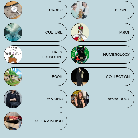
FUROKU
PEOPLE
CULTURE
TAROT
DAILY
NUMEROLOGY
HOROSCOPE
BOOK
COLLECTION
RANKING
otona ROSY
MEGAMINOKAI