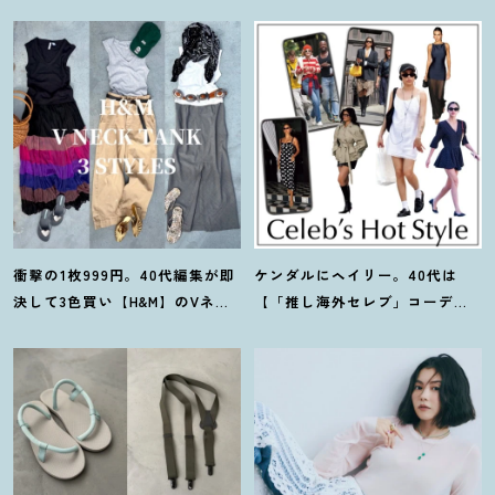
衝撃の1枚999円。40代編集が即
ケンダルにヘイリー。40代は
決して3色買い【H&M】のVネッ
【「推し海外セレブ」コーデ】
クタンクが超使える
！
夏コーデ
を取り入れて日常コーデのアプ
3選
デが吉
！