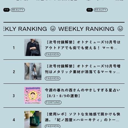
を徹底解説
！
の全方位ケア光美顔
PR
BEAUTY
PR
BEAUTY
LY RANKING
WEEKLY RANKING
WEE
【次号付録解禁】オトナミューズ10月号は
1
アウトドアでも街でも使える
！
マーモッ
トの黒ショルダー
FASHION
【次号付録解禁】オトナミューズ10月号増
2
刊はメタリック素材が洒落てるマーモット
の保冷バッグ
FASHION
今週の暮れの酉さんのやさしすぎる星占い
3
【8/3‐8/9の運勢】
FORTUNE
【使用レポ】ソフトな生地感で肩かけも快
4
適。「紀ノ国屋×ハローキティ」のトート
がガシガシ使えて最高です
！
FASHION