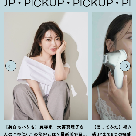
P
PICKUP
PICKUP
PIC
【美白もハリも】美容家・大野真理子さ
【使ってみた】毛穴
んの “杏仁肌” の秘密とは
？
最新美容習慣
感UPまで5つの機能