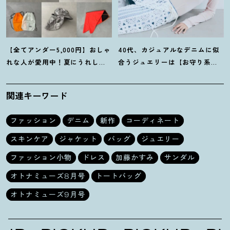
【全てアンダー5,000円】おしゃ
40代、カジュアルなデニムに似
れな人が愛用中
！
夏にうれしい
合うジュエリーは【お守り系
40代にオススメの【モンベル】
ジュエリー】ラフなトップスも
小物5選
旬顔に
！
関連キーワード
ファッション
デニム
新作
コーディネート
スキンケア
ジャケット
バッグ
ジュエリー
ファッション小物
ドレス
加藤かすみ
サンダル
オトナミューズ8月号
トートバッグ
オトナミューズ9月号