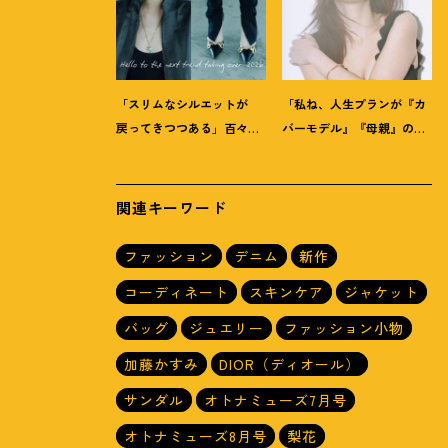
「スリムなシルエットが
「私ね、人生プランが『カ
戻ってきつつある」百々千
バーモデル』『母親』の二
晴【把握しておくべきデニ
軸だけなんだよね」梨花が
ムトレンド】って
？
選択した【生き方】
関連キーワード
ファッション
デニム
新作
コーディネート
スキンケア
ジャケット
バッグ
ジュエリー
ファッション小物
加藤かすみ
DIOR（ディオール）
サンダル
オトナミューズ7月号
オトナミューズ8月号
梨花