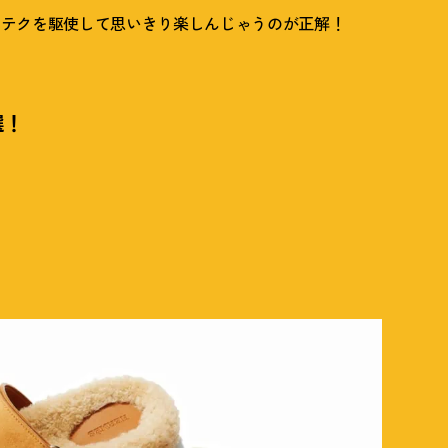
せテクを駆使して思いきり楽しんじゃうのが正解
！
選
！