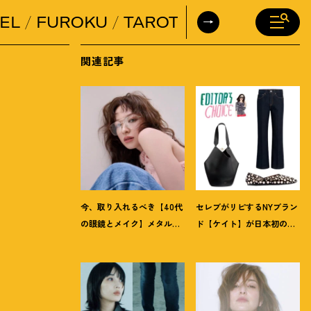
EL
FUROKU
TAROT
DAILY HORO
関連記事
今、取り入れるべき【40代
セレブがリピするNYブラン
の眼鏡とメイク】メタルフ
ド【ケイト】が日本初の常
レーム×スモーキーな目元
設ストアを伊勢丹新宿店に
で凛々しく女っぽく
オープン
！