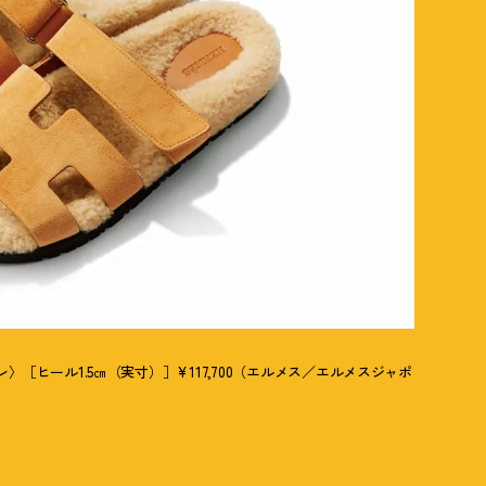
［ヒール1.5㎝（実寸）］¥117,700（エルメス／エルメスジャポ