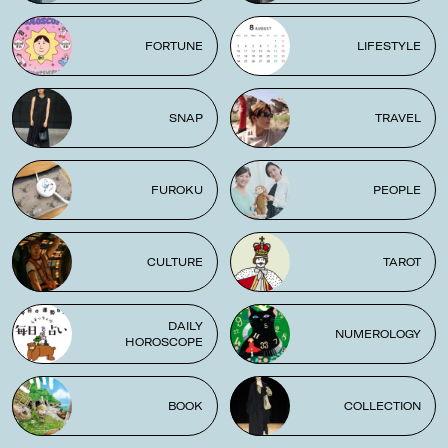
FORTUNE
LIFESTYLE
SNAP
TRAVEL
FUROKU
PEOPLE
CULTURE
TAROT
DAILY
NUMEROLOGY
HOROSCOPE
BOOK
COLLECTION