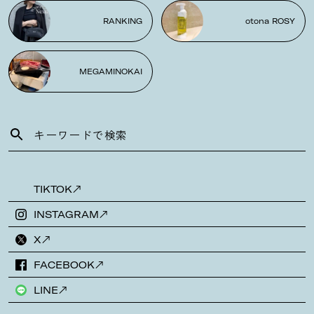
RANKING
otona ROSY
MEGAMINOKAI
TIKTOK
INSTAGRAM
X
FACEBOOK
LINE