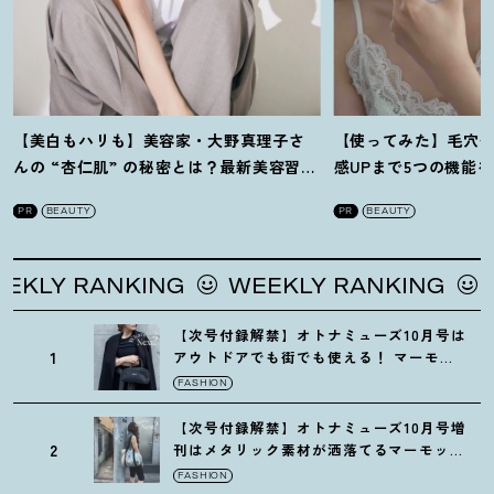
【美白もハリも】美容家・大野真理子さ
【使ってみた】毛穴
んの “杏仁肌” の秘密とは
？
最新美容習慣
感UPまで5つの機能
を徹底解説
！
の全方位ケア光美顔
PR
BEAUTY
PR
BEAUTY
Y RANKING
WEEKLY RANKING
WEE
【次号付録解禁】オトナミューズ10月号は
1
アウトドアでも街でも使える
！
マーモッ
トの黒ショルダー
FASHION
【次号付録解禁】オトナミューズ10月号増
2
刊はメタリック素材が洒落てるマーモット
の保冷バッグ
FASHION