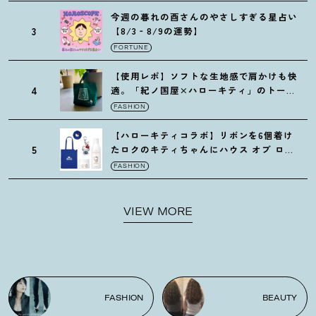
今週の暮れの酉さんのやさしすぎる星占い
3
【8/3‐8/9の運勢】
FORTUNE
【使用レポ】ソフトな生地感で肩かけも快
4
適。「紀ノ国屋×ハローキティ」のトート
がガシガシ使えて最高です
！
FASHION
【ハローキティコラボ】リボンを6個着け
5
たロクのキティちゃんにハウス オブ ロー
ゼの限定パケも
！
FASHION
VIEW MORE
FASHION
BEAUTY