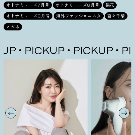
オトナミューズ7月号
オトナミューズ8月号
梨花
オトナミューズ9月号
海外ファッショニスタ
百々千晴
メガネ
P
PICKUP
PICKUP
PICK