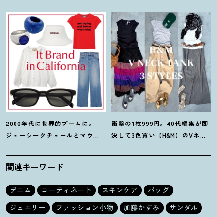
ておくべきデニムトレンド】っ
んだよね」梨花が選択した【生
て
？
き方】
2000年代に世界的ブームに。
衝撃の1枚999円。40代編集が即
ジューシークチュールとマウ
決して3色買い【H&M】のVネッ
ジーの夢コラボ【最旬LAブラン
クタンクが超使える
！
夏コーデ
ド】6選
3選
関連キーワード
デニム
コーディネート
スキンケア
バッグ
ジュエリー
ファッション小物
加藤かすみ
サンダル