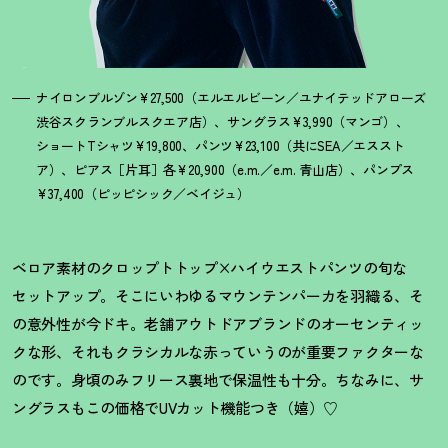
ナイロンブルゾン¥27,500（エルエルビーン／ユナイテッドアローズ
渋谷スクランブルスクエア店）、サングラス¥3,990（マンゴ）、
ショートTシャツ¥19,800、パンツ¥23,100（共にSEA／エススト
ア）、ピアス［片耳］各¥20,900（e.m.／e.m. 青山店）、パンプス
¥37,400（ピッピシック／ベイジュ）
ベロア素材のクロップトトップ×ハイウエストパンツの旬な
セットアップ。そこにいわゆるマウンテンパーカを羽織る、そ
の意外性が今ドキ。老舗アウトドアブランドのオーセンティッ
クな形、それもクラシカルな赤っていうのが重要ファクターな
のです。身頃のみフリース裏地で保温性も十分。ちなみに、サ
ングラスもこの価格でUVカット機能つき（嬉）♡