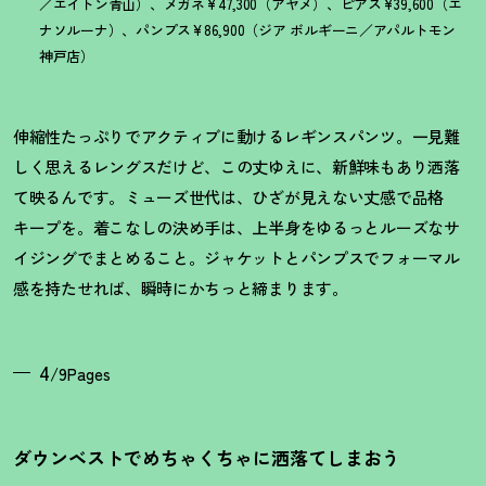
／エイトン青山）、メガネ¥47,300（アヤメ）、ピアス¥39,600（エ
ナソルーナ）、パンプス¥86,900（ジア ボルギーニ／アパルトモン
神戸店）
伸縮性たっぷりでアクティブに動けるレギンスパンツ。一見難
しく思えるレングスだけど、この丈ゆえに、新鮮味もあり洒落
て映るんです。ミューズ世代は、ひざが見えない丈感で品格
キープを。着こなしの決め手は、上半身をゆるっとルーズなサ
イジングでまとめること。ジャケットとパンプスでフォーマル
感を持たせれば、瞬時にかちっと締まります。
4
/9Pages
ダウンベストでめちゃくちゃに洒落てしまおう