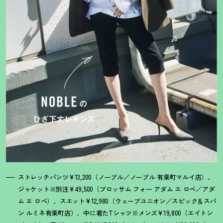
ストレッチパンツ¥13,200（ノーブル／ノーブル 有楽町マルイ店）、
ジャケット※別注¥49,500（ブロッサム フォー アダム エ ロペ／アダ
ム エ ロペ）、スエット¥12,980（ウェーブユニオン／スピック＆スパ
ン ルミネ有楽町店）、中に着たTシャツ※メンズ¥19,800（エイトン