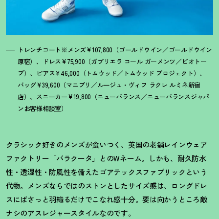
トレンチコート※メンズ¥107,800（ゴールドウイン／ゴールドウイン
原宿）、ドレス¥75,900（ガブリエラ コール ガーメンツ／ビオトー
プ）、ピアス¥46,000（トムウッド／トムウッド プロジェクト）、
バッグ¥39,600（マニプリ／ルージュ・ヴィフ ラクレ ルミネ新宿
店）、スニーカー¥19,800（ニューバランス／ニューバランスジャパ
ンお客様相談室）
クラシック好きのメンズが食いつく、英国の老
舗レインウェア
ファクトリー「バラクータ」とのW
ネーム。しかも、耐久防水
性・透湿性・防風性を備えたゴアテックスファブリックという
代物。メンズならではのストンとしたサイズ感は、ロングドレ
スにばさっと羽織るだけでこなれ感十分。要は向かうところ敵
ナシのアスレジャースタイルなのです。