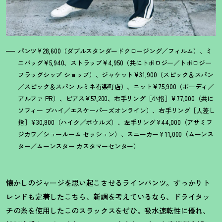
パンツ¥28,600（ダブルスタンダードクロージング／フィルム）、ミ
ニバッグ¥5,940、ストラップ¥4,950（共にトポロジー／トポロジー
フラッグシップ ショップ）、ジャケット¥31,900（スピック＆スパン
／スピック＆スパン ルミネ有楽町店）、ニット¥75,900（ボーディ／
アルファ PR）、ピアス¥57,200、右手リング［小指］¥77,000（共に
ソフィー ブハイ／エスケーパーズオンライン）、右手リング［人差し
指］¥30,800（ハイク／ボウルズ）、左手リング¥44,000（アサミフ
ジカワ／ショールーム セッション）、スニーカー¥11,000（ムーンス
ター／ムーンスター カスタマーセンター）
懐かしのジャージを思い起こさせるラインパンツ。すっかりト
レンドも定着したこちら、新調を考えているなら、ドライタッ
チの糸を使用したこのスラックスをぜひ。吸水速乾性に優れ、