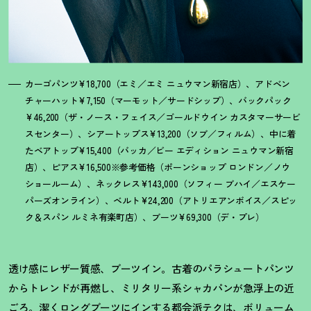
カーゴパンツ¥18,700（エミ／エミ ニュウマン新宿店）、アドベン
チャーハット¥7,150（マーモット／サードシップ）、バックパック
¥46,200（ザ・ノース・フェイス／ゴールドウイン カスタマーサービ
スセンター）、シアートップス¥13,200（ソブ／フィルム）、中に着
たベアトップ¥15,400（バッカ／ビー エディション ニュウマン新宿
店）、ピアス¥16,500※参考価格（ポーンショップ ロンドン／ノウ
ショールーム）、ネックレス¥143,000（ソフィー ブハイ／エスケー
パーズオンライン）、ベルト¥24,200（アトリエアンボイス／スピッ
ク＆スパン ルミネ有楽町店）、ブーツ¥69,300（デ・プレ）
透け感にレザー質感、ブーツイン。古着のパラシュートパンツ
からトレンドが再燃し、ミリタリー系シャカパンが急浮上の近
ごろ。潔くロングブーツにインする都会派テクは、ボリューム