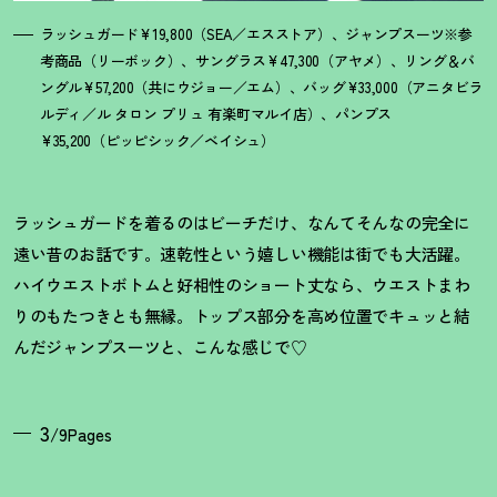
ラッシュガード¥19,800（SEA／エスストア）、ジャンプスーツ※参
考商品（リーボック）、サングラス¥47,300（アヤメ）、リング＆バ
ングル¥57,200（共にウジョー／エム）、バッグ¥33,000（アニタビラ
ルディ／ル タロン プリュ 有楽町マルイ店）、パンプス
¥35,200（ピッピシック／ベイシュ）
ラッシュガードを着るのはビーチだけ、なんてそんなの完全に
遠い昔のお話です。速乾性という嬉しい機能は街でも大活躍。
ハイウエストボトムと好相性のショート丈なら、ウエストまわ
りのもたつきとも無縁。トップス部分を高め位置でキュッと結
んだジャンプスーツと、こんな感じで♡
3
/9Pages