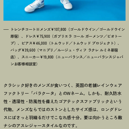
トレンチコート※メンズ¥107,800（ゴールドウイン／ゴールドウイン
原宿）、ドレス¥75,900（ガブリエラ コール ガーメンツ／ビオトー
プ）、ピアス¥46,000（トムウッド／トムウッド プロジェクト）、
バッグ¥39,600（マニプリ／ルージュ・ヴィフ ラクレ ルミネ新宿
店）、スニーカー¥19,800（ニューバランス／ニューバランスジャパ
ンお客様相談室）
クラシック好きのメンズが食いつく、英国の老
舗レインウェア
ファクトリー「バラクータ」とのW
ネーム。しかも、耐久防水
性・透湿性・防風性を備えたゴアテックスファブリックという
代物。メンズならではのストンとしたサイズ感は、ロングドレ
スにばさっと羽織るだけでこなれ感十分。要は向かうところ敵
ナシのアスレジャースタイルなのです。