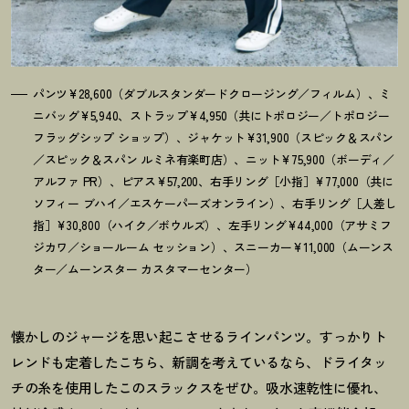
パンツ¥28,600（ダブルスタンダードクロージング／フィルム）、ミ
ニバッグ¥5,940、ストラップ¥4,950（共にトポロジー／トポロジー
フラッグシップ ショップ）、ジャケット¥31,900（スピック＆スパン
／スピック＆スパン ルミネ有楽町店）、ニット¥75,900（ボーディ／
アルファ PR）、ピアス¥57,200、右手リング［小指］¥77,000（共に
ソフィー ブハイ／エスケーパーズオンライン）、右手リング［人差し
指］¥30,800（ハイク／ボウルズ）、左手リング¥44,000（アサミフ
ジカワ／ショールーム セッション）、スニーカー¥11,000（ムーンス
ター／ムーンスター カスタマーセンター）
懐かしのジャージを思い起こさせるラインパンツ。すっかりト
レンドも定着したこちら、新調を考えているなら、ドライタッ
チの糸を使用したこのスラックスをぜひ。吸水速乾性に優れ、