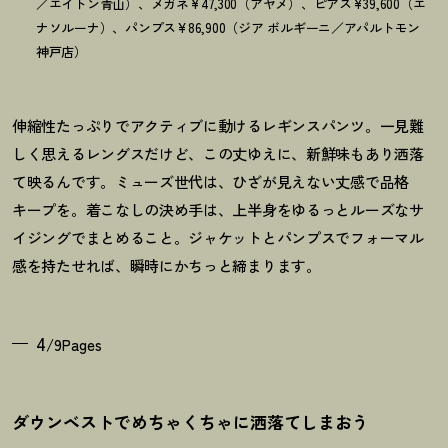
／エイトン青山）、メガネ¥47,300（アヤメ）、ピアス¥39,600（エ
ナソルーナ）、パンプス¥86,900（ジア ボルギーニ／アパルトモン
神戸店）
伸縮性たっぷりでアクティブに動けるレギンスパンツ。一見難
しく思えるレングスだけど、この丈ゆえに、新鮮味もあり洒落
て映るんです。ミューズ世代は、ひざが見えない丈感で品格
キープを。着こなしの決め手は、上半身をゆるっとルーズなサ
イジングでまとめること。ジャケットとパンプスでフォーマル
感を持たせれば、瞬時にかちっと締まります。
4
/9Pages
ダウンベストでめちゃくちゃに洒落てしまおう