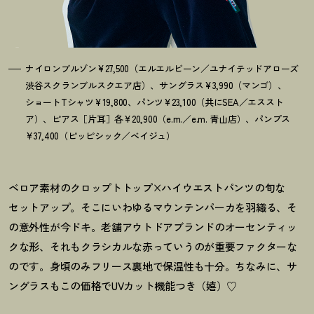
ナイロンブルゾン¥27,500（エルエルビーン／ユナイテッドアローズ
渋谷スクランブルスクエア店）、サングラス¥3,990（マンゴ）、
ショートTシャツ¥19,800、パンツ¥23,100（共にSEA／エススト
ア）、ピアス［片耳］各¥20,900（e.m.／e.m. 青山店）、パンプス
¥37,400（ピッピシック／ベイジュ）
ベロア素材のクロップトトップ×ハイウエストパンツの旬な
セットアップ。そこにいわゆるマウンテンパーカを羽織る、そ
の意外性が今ドキ。老舗アウトドアブランドのオーセンティッ
クな形、それもクラシカルな赤っていうのが重要ファクターな
のです。身頃のみフリース裏地で保温性も十分。ちなみに、サ
ングラスもこの価格でUVカット機能つき（嬉）♡