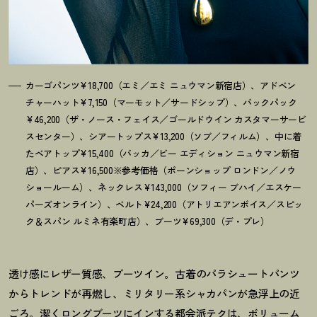
カーゴパンツ¥18,700（エミ／エミ ニュウマン新宿店）、アドベン
チャーハット¥7,150（マーモット／サードシップ）、バックパック
¥46,200（ザ・ノース・フェイス／ゴールドウイン カスタマーサービ
スセンター）、シアートップス¥13,200（ソブ／フィルム）、中に着
たベアトップ¥15,400（バッカ／ビー エディション ニュウマン新宿
店）、ピアス¥16,500※参考価格（ポーンショップ ロンドン／ノウ
ショールーム）、ネックレス¥143,000（ソフィー ブハイ／エスケー
パーズオンライン）、ベルト¥24,200（アトリエアンボイス／スピッ
ク＆スパン ルミネ有楽町店）、ブーツ¥69,300（デ・プレ）
透け感にレザー質感、ブーツイン。古着のパラシュートパンツ
からトレンドが再燃し、ミリタリー系シャカパンが急浮上の近
ごろ。潔くロングブーツにインする都会派テクは、ボリューム