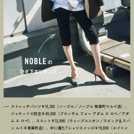
ストレッチパンツ¥13,200（ノーブル／ノーブル 有楽町マルイ店）、
ジャケット※別注¥49,500（ブロッサム フォー アダム エ ロペ／アダ
ム エ ロペ）、スエット¥12,980（ウェーブユニオン／スピック＆スパ
ン ルミネ有楽町店）、中に着たTシャツ※メンズ¥19,800（エイトン