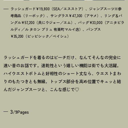
ラッシュガード¥19,800（SEA／エスストア）、ジャンプスーツ※参
考商品（リーボック）、サングラス¥47,300（アヤメ）、リング＆バ
ングル¥57,200（共にウジョー／エム）、バッグ¥33,000（アニタビラ
ルディ／ル タロン プリュ 有楽町マルイ店）、パンプス
¥35,200（ピッピシック／ベイシュ）
ラッシュガードを着るのはビーチだけ、なんてそんなの完全に
遠い昔のお話です。速乾性という嬉しい機能は街でも大活躍。
ハイウエストボトムと好相性のショート丈なら、ウエストまわ
りのもたつきとも無縁。トップス部分を高め位置でキュッと結
んだジャンプスーツと、こんな感じで♡
3
/9Pages