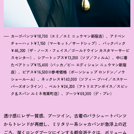
カーゴパンツ¥18,700（エミ／エミ ニュウマン新宿店）、アドベン
チャーハット¥7,150（マーモット／サードシップ）、バックパック
¥46,200（ザ・ノース・フェイス／ゴールドウイン カスタマーサービ
スセンター）、シアートップス¥13,200（ソブ／フィルム）、中に着
たベアトップ¥15,400（バッカ／ビー エディション ニュウマン新宿
店）、ピアス¥16,500※参考価格（ポーンショップ ロンドン／ノウ
ショールーム）、ネックレス¥143,000（ソフィー ブハイ／エスケー
パーズオンライン）、ベルト¥24,200（アトリエアンボイス／スピッ
ク＆スパン ルミネ有楽町店）、ブーツ¥69,300（デ・プレ）
透け感にレザー質感、ブーツイン。古着のパラシュートパンツ
からトレンドが再燃し、ミリタリー系シャカパンが急浮上の近
ごろ。潔くロングブーツにインする都会派テクは、ボリューム