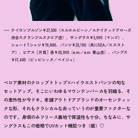
ナイロンブルゾン¥27,500（エルエルビーン／ユナイテッドアローズ
渋谷スクランブルスクエア店）、サングラス¥3,990（マンゴ）、
ショートTシャツ¥19,800、パンツ¥23,100（共にSEA／エススト
ア）、ピアス［片耳］各¥20,900（e.m.／e.m. 青山店）、パンプス
¥37,400（ピッピシック／ベイジュ）
ベロア素材のクロップトトップ×ハイウエストパンツの旬な
セットアップ。そこにいわゆるマウンテンパーカを羽織る、そ
の意外性が今ドキ。老舗アウトドアブランドのオーセンティッ
クな形、それもクラシカルな赤っていうのが重要ファクターな
のです。身頃のみフリース裏地で保温性も十分。ちなみに、サ
ングラスもこの価格でUVカット機能つき（嬉）♡