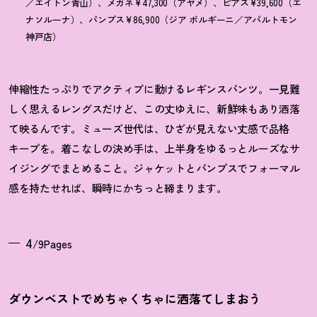
／エイトン青山）、メガネ¥47,300（アヤメ）、ピアス¥39,600（エ
ナソルーナ）、パンプス¥86,900（ジア ボルギーニ／アパルトモン
神戸店）
伸縮性たっぷりでアクティブに動けるレギンスパンツ。一見難
しく思えるレングスだけど、この丈ゆえに、新鮮味もあり洒落
て映るんです。ミューズ世代は、ひざが見えない丈感で品格
キープを。着こなしの決め手は、上半身をゆるっとルーズなサ
イジングでまとめること。ジャケットとパンプスでフォーマル
感を持たせれば、瞬時にかちっと締まります。
4
/9Pages
ダウンベストでめちゃくちゃに洒落てしまおう