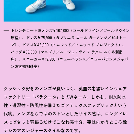
トレンチコート※メンズ¥107,800（ゴールドウイン／ゴールドウイン
原宿）、ドレス¥75,900（ガブリエラ コール ガーメンツ／ビオトー
プ）、ピアス¥46,000（トムウッド／トムウッド プロジェクト）、
バッグ¥39,600（マニプリ／ルージュ・ヴィフ ラクレ ルミネ新宿
店）、スニーカー¥19,800（ニューバランス／ニューバランスジャパ
ンお客様相談室）
クラシック好きのメンズが食いつく、英国の老
舗レインウェア
ファクトリー「バラクータ」とのW
ネーム。しかも、耐久防水
性・透湿性・防風性を備えたゴアテックスファブリックという
代物。メンズならではのストンとしたサイズ感は、ロングドレ
スにばさっと羽織るだけでこなれ感十分。要は向かうところ敵
ナシのアスレジャースタイルなのです。