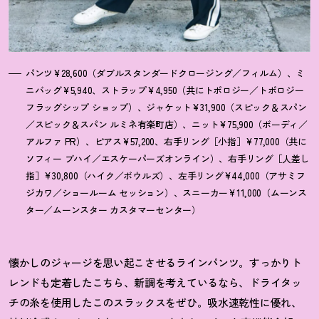
パンツ¥28,600（ダブルスタンダードクロージング／フィルム）、ミ
ニバッグ¥5,940、ストラップ¥4,950（共にトポロジー／トポロジー
フラッグシップ ショップ）、ジャケット¥31,900（スピック＆スパン
／スピック＆スパン ルミネ有楽町店）、ニット¥75,900（ボーディ／
アルファ PR）、ピアス¥57,200、右手リング［小指］¥77,000（共に
ソフィー ブハイ／エスケーパーズオンライン）、右手リング［人差し
指］¥30,800（ハイク／ボウルズ）、左手リング¥44,000（アサミフ
ジカワ／ショールーム セッション）、スニーカー¥11,000（ムーンス
ター／ムーンスター カスタマーセンター）
懐かしのジャージを思い起こさせるラインパンツ。すっかりト
レンドも定着したこちら、新調を考えているなら、ドライタッ
チの糸を使用したこのスラックスをぜひ。吸水速乾性に優れ、