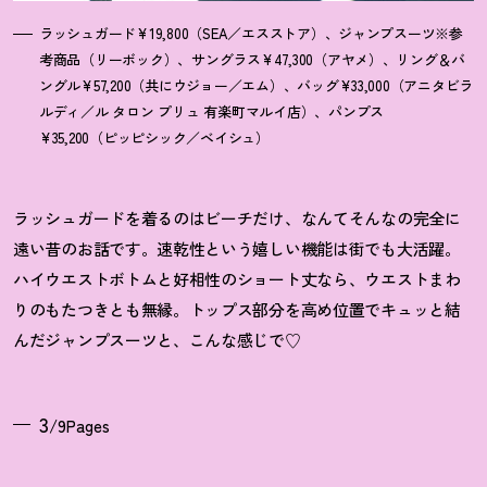
ラッシュガード¥19,800（SEA／エスストア）、ジャンプスーツ※参
考商品（リーボック）、サングラス¥47,300（アヤメ）、リング＆バ
ングル¥57,200（共にウジョー／エム）、バッグ¥33,000（アニタビラ
ルディ／ル タロン プリュ 有楽町マルイ店）、パンプス
¥35,200（ピッピシック／ベイシュ）
ラッシュガードを着るのはビーチだけ、なんてそんなの完全に
遠い昔のお話です。速乾性という嬉しい機能は街でも大活躍。
ハイウエストボトムと好相性のショート丈なら、ウエストまわ
りのもたつきとも無縁。トップス部分を高め位置でキュッと結
んだジャンプスーツと、こんな感じで♡
3
/9Pages