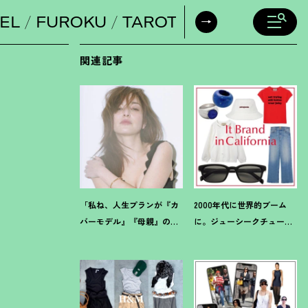
EL
FUROKU
TAROT
DAILY HORO
関連記事
「私ね、人生プランが『カ
2000年代に世界的ブーム
バーモデル』『母親』の二
に。ジューシークチュール
軸だけなんだよね」梨花が
とマウジーの夢コラボ【最
選択した【生き方】
旬LAブランド】6選