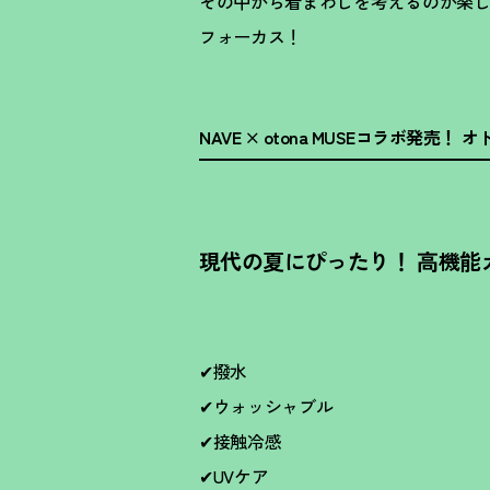
その中から着まわしを考えるのが楽
フォーカス
！
NAVE × otona MUSEコラボ発売
！
オ
現代の夏にぴったり
！
高機能
✔︎撥水
✔︎ウォッシャブル
✔︎接触冷感
✔︎UVケア