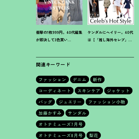
衝撃の1枚999円。40代編集
ケンダルにヘイリー。40代
が即決して3色買い
は【「推し海外セレブ」
【H&M】のVネックタンク
コーデ】を取り入れて日常
が超使える
！
夏コーデ3選
コーデのアプデが吉
！
関連キーワード
ファッション
デニム
新作
コーディネート
スキンケア
ジャケット
バッグ
ジュエリー
ファッション小物
加藤かすみ
サンダル
オトナミューズ7月号
オトナミューズ8月号
梨花