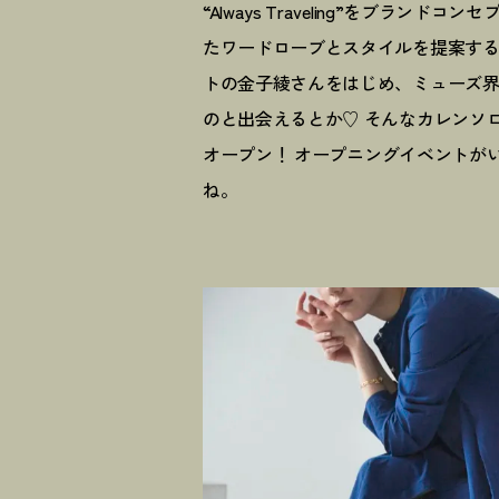
“Always Traveling”をブラ
たワードローブとスタイルを提案す
トの金子綾さんをはじめ、ミューズ
のと出会えるとか♡ そんなカレンソ
オープン
！
オープニングイベントが
ね。