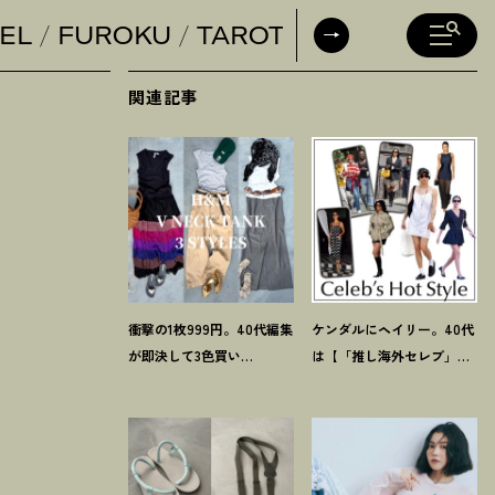
EL
FUROKU
TAROT
DAILY HORO
関連記事
衝撃の1枚999円。40代編集
ケンダルにヘイリー。40代
が即決して3色買い
は【「推し海外セレブ」
【H&M】のVネックタンク
コーデ】を取り入れて日常
が超使える
！
夏コーデ3選
コーデのアプデが吉
！