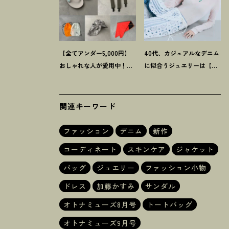
【全てアンダー5,000円】
40代、カジュアルなデニム
おしゃれな人が愛用中
！
夏
に似合うジュエリーは【お
にうれしい40代にオススメ
守り系ジュエリー】ラフな
の【モンベル】小物5選
トップスも旬顔に
！
関連キーワード
ファッション
デニム
新作
コーディネート
スキンケア
ジャケット
バッグ
ジュエリー
ファッション小物
ドレス
加藤かすみ
サンダル
オトナミューズ8月号
トートバッグ
オトナミューズ9月号