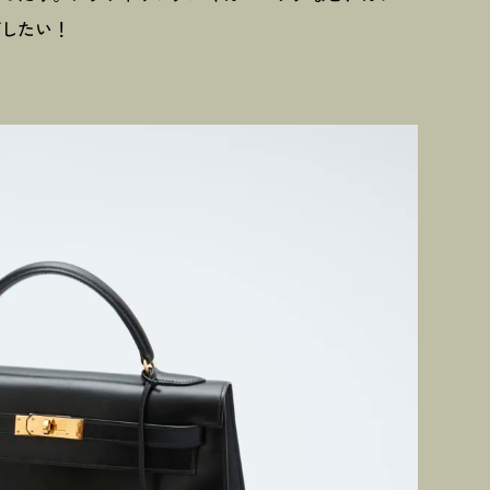
グしたい
！