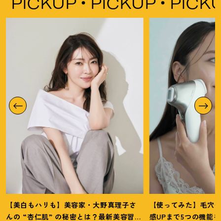
ICKUP
PICKUP
PICKUP
【美白もハリも】美容家・大野真理子さ
【使ってみた】毛穴
んの “杏仁肌” の秘密とは
？
最新美容習慣
感UPまで5つの機能