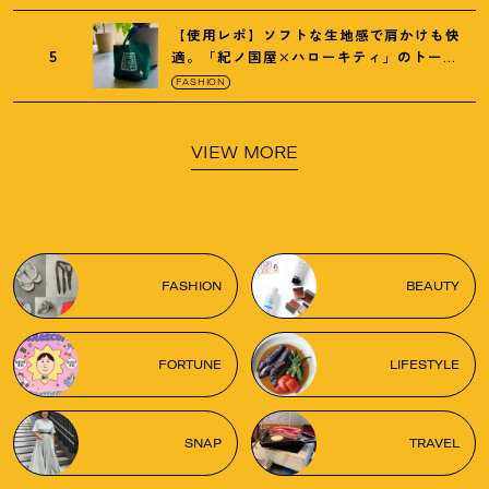
【使用レポ】ソフトな生地感で肩かけも快
5
適。「紀ノ国屋×ハローキティ」のトート
がガシガシ使えて最高です
！
FASHION
VIEW MORE
FASHION
BEAUTY
FORTUNE
LIFESTYLE
SNAP
TRAVEL