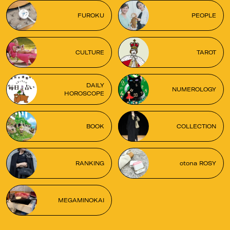
FUROKU
PEOPLE
CULTURE
TAROT
DAILY
NUMEROLOGY
HOROSCOPE
BOOK
COLLECTION
RANKING
otona ROSY
MEGAMINOKAI