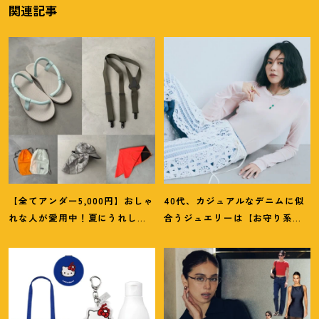
関連記事
【全てアンダー5,000円】おしゃ
40代、カジュアルなデニムに似
れな人が愛用中
！
夏にうれしい
合うジュエリーは【お守り系
40代にオススメの【モンベル】
ジュエリー】ラフなトップスも
小物5選
旬顔に
！