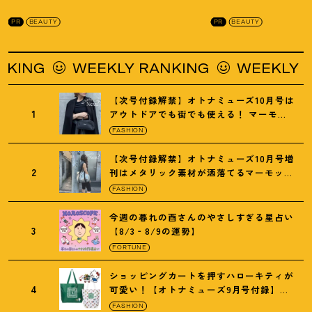
を徹底解説
！
の全方位ケア光美顔
PR
BEAUTY
PR
BEAUTY
G
WEEKLY RANKING
WEEKLY RANKI
【次号付録解禁】オトナミューズ10月号は
1
アウトドアでも街でも使える
！
マーモッ
トの黒ショルダー
FASHION
【次号付録解禁】オトナミューズ10月号増
2
刊はメタリック素材が洒落てるマーモット
の保冷バッグ
FASHION
今週の暮れの酉さんのやさしすぎる星占い
3
【8/3‐8/9の運勢】
FORTUNE
ショッピングカートを押すハローキティが
4
可愛い
！
【オトナミューズ9月号付録】紀
ノ国屋バッグ
FASHION