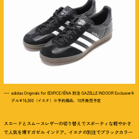
adidas Originals for EDIFICE/IÉNA 別注 GAZELLE INDOOR Exclusiveモ
デル¥16,500（イエナ）※予約商品、10月発売予定
スエードとスムースレザーの切り替えでスポーティな軽やかさ
で人気を博すガゼル インドア。イエナの別注でブラックカラー