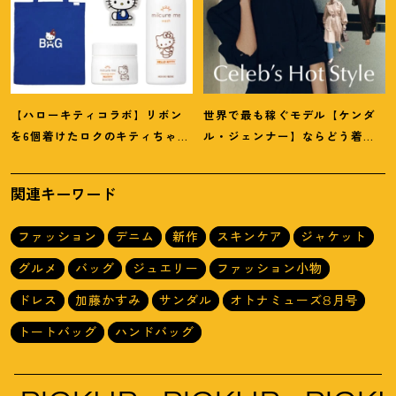
【ハローキティコラボ】リボン
世界で最も稼ぐモデル【ケンダ
を6個着けたロクのキティちゃん
ル・ジェンナー】ならどう着
にハウス オブ ローゼの限定パケ
る
？
「キレイめ」に色気をちょ
も
！
い添え
関連キーワード
ファッション
デニム
新作
スキンケア
ジャケット
グルメ
バッグ
ジュエリー
ファッション小物
ドレス
加藤かすみ
サンダル
オトナミューズ8月号
トートバッグ
ハンドバッグ