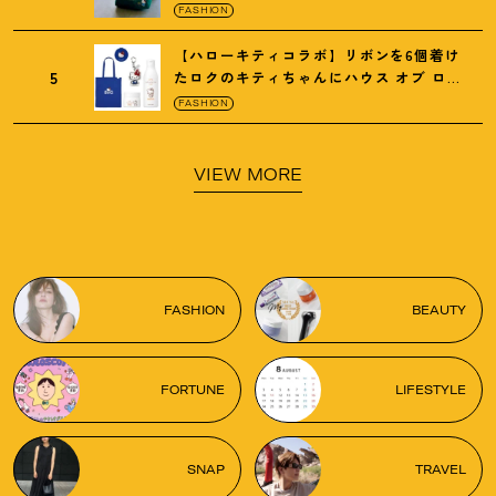
がガシガシ使えて最高です
！
FASHION
【ハローキティコラボ】リボンを6個着け
5
たロクのキティちゃんにハウス オブ ロー
ゼの限定パケも
！
FASHION
VIEW MORE
FASHION
BEAUTY
FORTUNE
LIFESTYLE
SNAP
TRAVEL