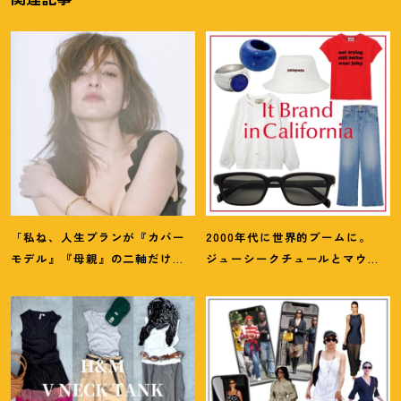
「私ね、人生プランが『カバー
2000年代に世界的ブームに。
モデル』『母親』の二軸だけな
ジューシークチュールとマウ
んだよね」梨花が選択した【生
ジーの夢コラボ【最旬LAブラン
き方】
ド】6選