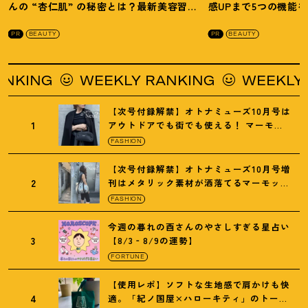
んの “杏仁肌” の秘密とは
？
最新美容習慣
感UPまで5つの機能
を徹底解説
！
の全方位ケア光美顔
PR
BEAUTY
PR
BEAUTY
WEEKLY RANKING
WEEKLY RANKING
【次号付録解禁】オトナミューズ10月号は
1
アウトドアでも街でも使える
！
マーモッ
トの黒ショルダー
FASHION
【次号付録解禁】オトナミューズ10月号増
2
刊はメタリック素材が洒落てるマーモット
の保冷バッグ
FASHION
今週の暮れの酉さんのやさしすぎる星占い
3
【8/3‐8/9の運勢】
FORTUNE
【使用レポ】ソフトな生地感で肩かけも快
4
適。「紀ノ国屋×ハローキティ」のトート