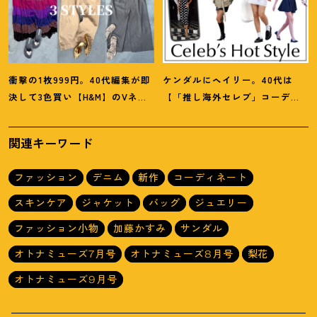
衝撃の1枚999円。40代編集が即
ケンダルにヘイリー。40代は
決して3色買い【H&M】のVネッ
【「推し海外セレブ」コーデ】
クタンクが超使える
！
夏コーデ
を取り入れて日常コーデのアプ
3選
デが吉
！
関連キーワード
ファッション
デニム
新作
コーディネート
スキンケア
ジャケット
バッグ
ジュエリー
ファッション小物
加藤かすみ
サンダル
オトナミューズ7月号
オトナミューズ8月号
梨花
オトナミューズ9月号