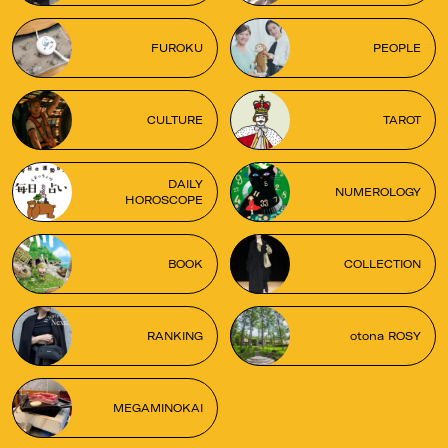
FUROKU
PEOPLE
CULTURE
TAROT
DAILY
NUMEROLOGY
HOROSCOPE
BOOK
COLLECTION
RANKING
otona ROSY
MEGAMINOKAI