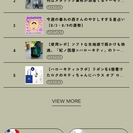
2
刊はメタリック素材が洒落てるマーモット
の保冷バッグ
FASHION
今週の暮れの酉さんのやさしすぎる星占い
3
【8/3‐8/9の運勢】
FORTUNE
【使用レポ】ソフトな生地感で肩かけも快
4
適。「紀ノ国屋×ハローキティ」のトート
がガシガシ使えて最高です
！
FASHION
【ハローキティコラボ】リボンを6個着け
5
たロクのキティちゃんにハウス オブ ロー
ゼの限定パケも
！
FASHION
VIEW MORE