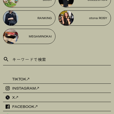
RANKING
otona ROSY
MEGAMINOKAI
TIKTOK
INSTAGRAM
X
FACEBOOK