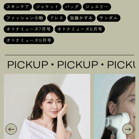
スキンケア
ジャケット
バッグ
ジュエリー
ファッション小物
ドレス
加藤かすみ
サンダル
オトナミューズ7月号
オトナミューズ8月号
オトナミューズ9月号
CKUP
PICKUP
PICKUP
P