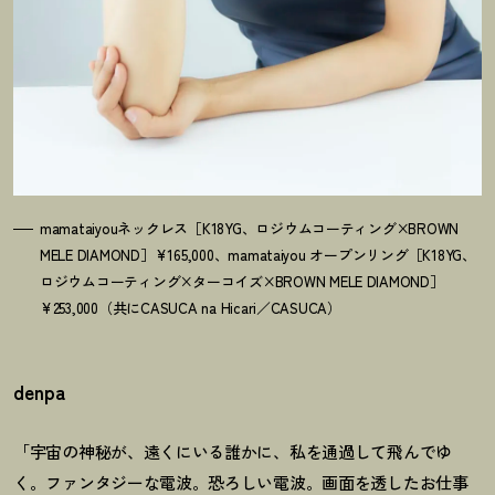
mamataiyouネックレス［K18YG、ロジウムコーティング×BROWN
MELE DIAMOND］¥165,000、mamataiyou オープンリング［K18YG、
ロジウムコーティング×ターコイズ×BROWN MELE DIAMOND］
¥253,000（共にCASUCA na Hicari／CASUCA）
denpa
「宇宙の神秘が、遠くにいる誰かに、私を通過して飛んでゆ
く。ファンタジーな電波。恐ろしい電波。画面を透したお仕事