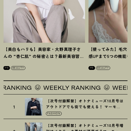
【美白もハリも】美容家・大野真理子さ
【使ってみた】毛穴
んの “杏仁肌” の秘密とは
？
最新美容習慣
感UPまで5つの機能
を徹底解説
！
の全方位ケア光美顔
PR
BEAUTY
PR
BEAUTY
NG
WEEKLY RANKING
WEEKLY RAN
【次号付録解禁】オトナミューズ10月号は
1
アウトドアでも街でも使える
！
マーモッ
トの黒ショルダー
FASHION
【次号付録解禁】オトナミューズ10月号増