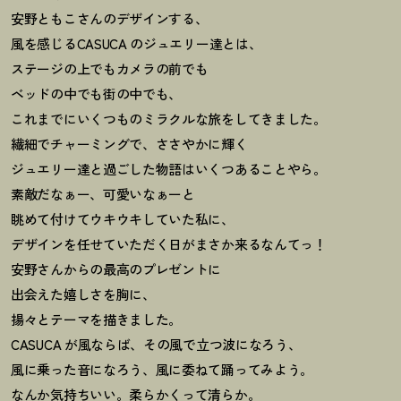
安野ともこさんのデザインする、
風を感じるCASUCA のジュエリー達とは、
ステージの上でもカメラの前でも
ベッドの中でも街の中でも、
これまでにいくつものミラクルな旅をしてきました。
繊細でチャーミングで、ささやかに輝く
ジュエリー達と過ごした物語はいくつあることやら。
素敵だなぁー、可愛いなぁーと
眺めて付けてウキウキしていた私に、
デザインを任せていただく日がまさか来るなんてっ
！
安野さんからの最高のプレゼントに
出会えた嬉しさを胸に、
揚々とテーマを描きました。
CASUCA が風ならば、その風で立つ波になろう、
風に乗った音になろう、風に委ねて踊ってみよう。
なんか気持ちいい。柔らかくって清らか。