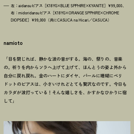
左：aidansuピアス［K18YG×BLUE SPPHIRE×KYANITE］¥99,000、
右：midoridansuピアス［K18YG×ORANGE SPPHIRE×CHROME
DIOPSIDE］¥99,000（共にCASUCA na Hicari／CASUCA）
namioto
「目を閉じれば、静かな波の音がする。海の、祭りの、音楽
の。祈りを内からソラへ上げて上げて、ほんとうの姿よ外から
自分に戻れ戻れ。金のハートにダイヤ、パールに珊瑚にペリ
ドットのピアスは、小さいけれどとても贅沢なのです。今日も
カラダが波打っている
！
そんな嬉しさを、かすかなひかりに宿
して」