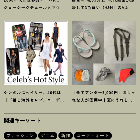
ジューシークチュールとマウ
決して3色買い【H&M】のVネッ
ジーの夢コラボ【最旬LAブラン
クタンクが超使える
！
夏コーデ
ド】6選
3選
ケンダルにヘイリー。40代は
【全てアンダー5,000円】おしゃ
【「推し海外セレブ」コーデ】
れな人が愛用中
！
夏にうれしい
を取り入れて日常コーデのアプ
40代にオススメの【モンベル】
デが吉
！
小物5選
関連キーワード
ファッション
デニム
新作
コーディネート