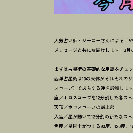
人気占い師・ジーニーさんによる「
メッセージと共にお届けします。3月
まずは占星術の基礎的な用語をチェ
西洋占星術は10の天体がそれぞれの
スコープ）であらゆる運を診断しま
座／ホロスコープを12分割した各ス
天頂／ホロスコープの最上部。
入宮／星が動いて12分割の新たなス
角度／星同士がつくる90度、120度、