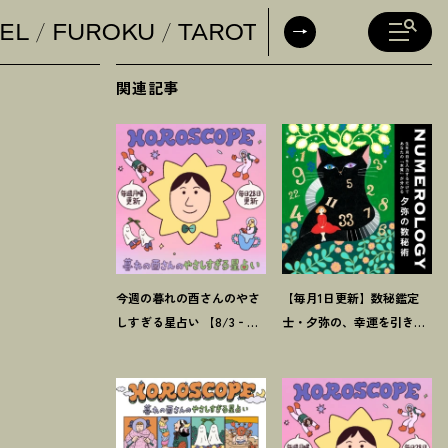
EL
FUROKU
TAROT
DAILY HORO
関連記事
今週の暮れの酉さんのやさ
【毎月1日更新】数秘鑑定
しすぎる星占い 【8/3‐
士・夕弥の、幸運を引き寄
8/9の運勢】
せるパワー占い【8月の運
勢】