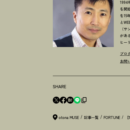
19
を開
を1
とW
（サ
があ
ヒー
ブロ
お問
SHARE
otona MUSE
記事一覧
FORTUNE