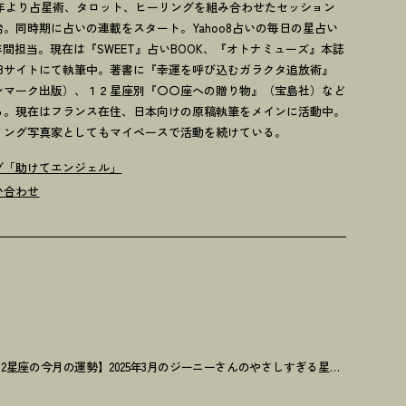
94年より占星術、タロット、ヒーリングを組み合わせたセッション
始。同時期に占いの連載をスタート。Yahoo8占いの毎日の星占い
5年間担当。現在は『SWEET』占いBOOK、『オトナミューズ』本誌
EBサイトにて執筆中。著書に『幸運を呼び込むガラクタ追放術』
ンマーク出版）、１２星座別『〇〇座への贈り物』（宝島社）など
る。現在はフランス在住、日本向けの原稿執筆をメインに活動中。
リング写真家としてもマイペースで活動を続けている。
グ「助けてエンジェル」
い合わせ
【12星座の今月の運勢】2025年3月のジーニーさんのやさしすぎる星占い