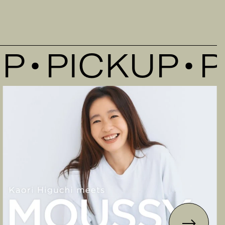
PICKUP
PI