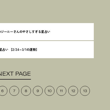
月のジーニーさんのやさしすぎる星占い
い 【2/24～3/1の運勢】
NEXT PAGE
6
7
8
9
10
11
12
13