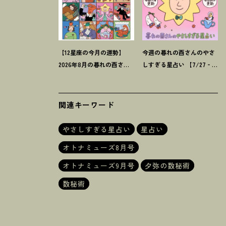
【12星座の今月の運勢】
今週の暮れの酉さんのやさ
2026年8月の暮れの酉さん
しすぎる星占い 【7/27‐
のやさしすぎる星占い
8/2の運勢】
関連キーワード
やさしすぎる星占い
星占い
オトナミューズ8月号
オトナミューズ9月号
夕弥の数秘術
数秘術