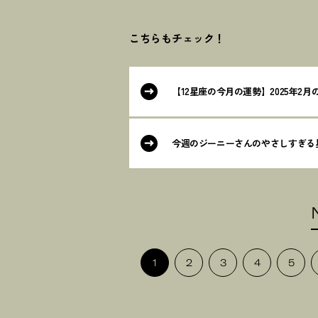
こちらもチェック
！
【12星座の今月の運勢】2025年2
今週のジーニーさんのやさしすぎる星占
1
2
3
4
5