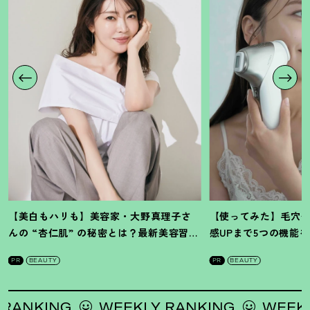
【美白もハリも】美容家・大野真理子さ
【使ってみた】毛穴
んの “杏仁肌” の秘密とは
？
最新美容習慣
感UPまで5つの機能
を徹底解説
！
の全方位ケア光美顔
PR
BEAUTY
PR
BEAUTY
NKING
WEEKLY RANKING
WEEKLY R