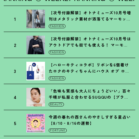
【次号付録解禁】オトナミューズ10月号増
1
刊はメタリック素材が洒落てるマーモット
の保冷バッグ
FASHION
【次号付録解禁】オトナミューズ10月号は
2
アウトドアでも街でも使える
！
マーモッ
トの黒ショルダー
FASHION
【ハローキティコラボ】リボンを6個着け
3
たロクのキティちゃんにハウス オブ ロー
ゼの限定パケも
！
FASHION
「色味も質感も大人にちょうどいい」百々
4
千晴が私服と合わせるSUQQUの【ブラー
リクイド リップ】6選
BEAUTY
今週の暮れの酉さんのやさしすぎる星占い
5
【8/10‐8/16の運勢】
FORTUNE