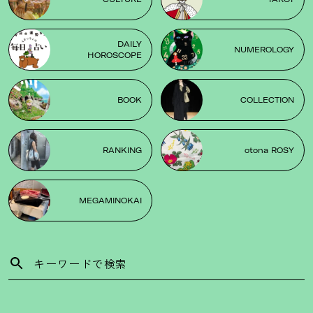
DAILY
NUMEROLOGY
HOROSCOPE
BOOK
COLLECTION
RANKING
otona ROSY
MEGAMINOKAI