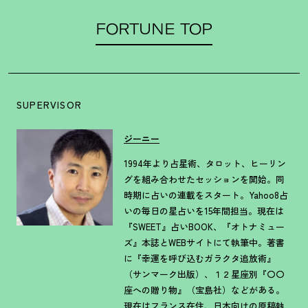
FORTUNE TOP
SUPERVISOR
ジーニー
1994年より占星術、タロット、ヒーリン
グを組み合わせたセッションを開始。同
時期に占いの連載をスタート。Yahoo8占
いの毎日の星占いを15年間担当。現在は
『SWEET』占いBOOK、『オトナミュー
ズ』本誌とWEBサイトにて執筆中。著書
に『幸運を呼び込むガラクタ追放術』
（サンマーク出版）、１２星座別『〇〇
座への贈り物』（宝島社）などがある。
現在はフランス在住、日本向けの原稿執