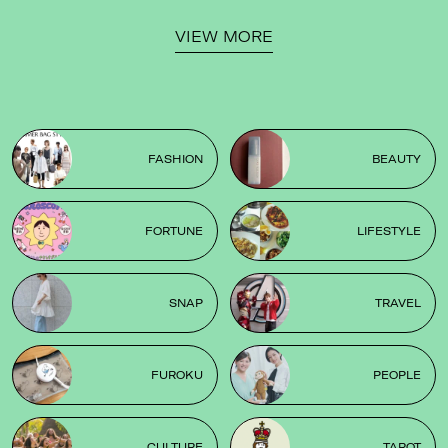
VIEW MORE
FASHION
BEAUTY
FORTUNE
LIFESTYLE
SNAP
TRAVEL
FUROKU
PEOPLE
CULTURE
TAROT