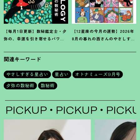
【毎月1日更新】数秘鑑定士・夕
【12星座の今月の運勢】2026年
弥の、幸運を引き寄せるパワー
8月の暮れの酉さんのやさしすぎ
占い【8月の運勢】
る星占い
関連キーワード
やさしすぎる星占い
星占い
オトナミューズ9月号
夕弥の数秘術
数秘術
ICKUP
PICKUP
PICKUP