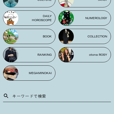
DAILY
NUMEROLOGY
HOROSCOPE
BOOK
COLLECTION
RANKING
otona ROSY
MEGAMINOKAI