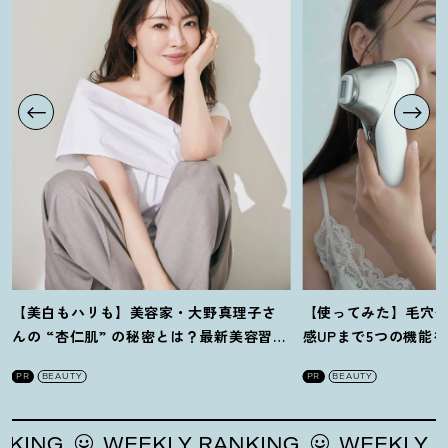
【美白もハリも】美容家・大野真理子さ
【使ってみた】毛穴
んの “杏仁肌” の秘密とは
？
最新美容習慣
感UPまで5つの機能
を徹底解説
！
の全方位ケア光美顔
PR
BEAUTY
PR
BEAUTY
NG
WEEKLY RANKING
WEEKLY RAN