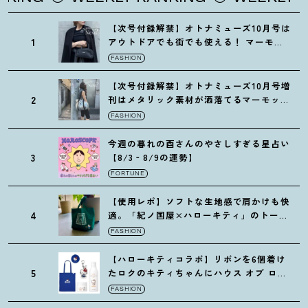
【次号付録解禁】オトナミューズ10月号は
1
アウトドアでも街でも使える
！
マーモッ
トの黒ショルダー
FASHION
【次号付録解禁】オトナミューズ10月号増
2
刊はメタリック素材が洒落てるマーモット
の保冷バッグ
FASHION
今週の暮れの酉さんのやさしすぎる星占い
3
【8/3‐8/9の運勢】
FORTUNE
【使用レポ】ソフトな生地感で肩かけも快
4
適。「紀ノ国屋×ハローキティ」のトート
がガシガシ使えて最高です
！
FASHION
【ハローキティコラボ】リボンを6個着け
5
たロクのキティちゃんにハウス オブ ロー
ゼの限定パケも
！
FASHION