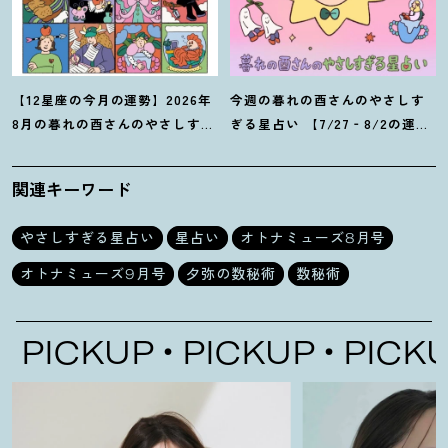
【12星座の今月の運勢】2026年
今週の暮れの酉さんのやさしす
8月の暮れの酉さんのやさしすぎ
ぎる星占い 【7/27‐8/2の運
る星占い
勢】
関連キーワード
やさしすぎる星占い
星占い
オトナミューズ8月号
オトナミューズ9月号
夕弥の数秘術
数秘術
PICKUP
PICKUP
PICKUP