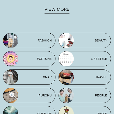
VIEW MORE
FASHION
BEAUTY
FORTUNE
LIFESTYLE
SNAP
TRAVEL
FUROKU
PEOPLE
CULTURE
TAROT