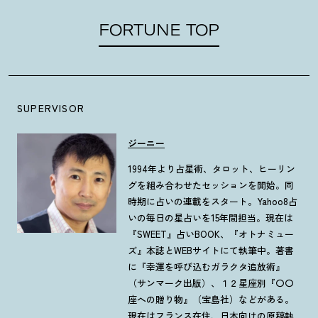
FORTUNE TOP
SUPERVISOR
ジーニー
1994年より占星術、タロット、ヒーリン
グを組み合わせたセッションを開始。同
時期に占いの連載をスタート。Yahoo8占
いの毎日の星占いを15年間担当。現在は
『SWEET』占いBOOK、『オトナミュー
ズ』本誌とWEBサイトにて執筆中。著書
に『幸運を呼び込むガラクタ追放術』
（サンマーク出版）、１２星座別『〇〇
座への贈り物』（宝島社）などがある。
現在はフランス在住、日本向けの原稿執