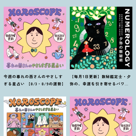
今週の暮れの酉さんのやさしす
【毎月1日更新】数秘鑑定士・夕
ぎる星占い 【8/3‐8/9の運勢】
弥の、幸運を引き寄せるパワー
占い【8月の運勢】