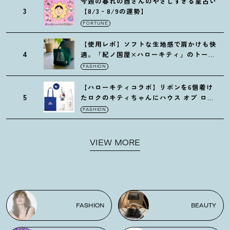
今週の暮れの酉さんのやさしすぎる星占い
3
【8/3‐8/9の運勢】
FORTUNE
【使用レポ】ソフトな生地感で肩かけも快
4
適。「紀ノ国屋×ハローキティ」のトート
がガシガシ使えて最高です
！
FASHION
【ハローキティコラボ】リボンを6個着け
5
たロクのキティちゃんにハウス オブ ロー
ゼの限定パケも
！
FASHION
VIEW MORE
FASHION
BEAUTY