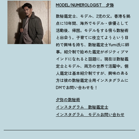
MODEL/NUMEROLOGIST 夕弥
数秘鑑定士、モデル、2児の父。香港を拠
点に10年間、海外でモデル・俳優として
活動後、帰国。モデルをする傍ら数秘術
と出会う。子育てに役立てようという目
的で興味を持ち、数秘鑑定士Yumi氏に師
事。紹介制で始めた鑑定がポジティブマ
インドになれると話題に。現在は数秘鑑
定士とモデル、両方の世界で活躍中。個
人鑑定は基本紹介制ですが、興味のある
方は彼の数秘鑑定士用インスタグラムに
DMでお問い合わせを！
夕弥の数秘術
インスタグラム 数秘鑑定士
インスタグラム モデル
お問い合わせ