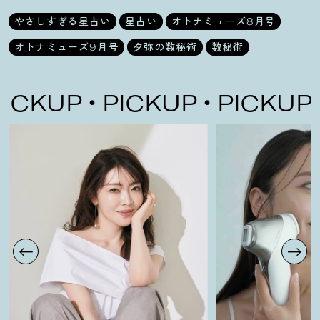
やさしすぎる星占い
星占い
オトナミューズ8月号
オトナミューズ9月号
夕弥の数秘術
数秘術
KUP
PICKUP
PICKUP
P