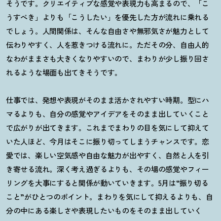
そうです。クリエイティブな感覚や表現力も高まるので、「こ
うすべき」よりも「こうしたい」を優先した方が流れに乗れる
でしょう。人間関係は、そんな自由さや無邪気さが魅力として
伝わりやすく、人を惹きつける流れに。ただその分、自由人的
なわがままさも大きくなりやすいので、まわりが少し振り回さ
れるような場面も出てきそうです。
仕事では、発想や表現がそのまま活かされやすい時期。型にハ
マるよりも、自分の感覚やアイデアをそのまま出していくこと
で広がりが出てきます。これまでまわりの目を気にして抑えて
いた人ほど、今月はそこに振り切ってしまうチャンスです。恋
愛では、楽しい空気感や自由な魅力が出やすく、自然と人を引
き寄せる流れ。深く考え過ぎるよりも、その場の感覚やフィー
リングを大事にすると関係が動いていきます。
5
月は
“
振り切る
こと
”
がひとつのポイント。まわりを気にして抑えるよりも、自
分の中にある楽しさや表現したいものをそのまま出していく