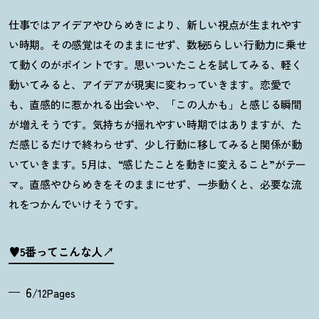
仕事ではアイデアやひらめきにより、新しい視点が生まれやす
い時期。その感覚はそのままにせず、数秘
5
らしい行動力に乗せ
て動くのがポイントです。思いついたことを試してみる、軽く
動いてみると、アイデアが現実に変わっていきます。恋愛で
も、直感的に惹かれる出会いや、「この人かも」と感じる瞬間
が増えそうです。気持ちが揺れやすい時期ではありますが、た
だ感じるだけで終わらせず、少し行動に移してみると関係が動
いていきます。
5
月は、
“
感じたことを動きに変えること
”
がテー
マ。直感やひらめきをそのままにせず、一歩動くと、必要な流
れをつかんでいけそうです。
♥5番ってこんな人
6
/12Pages