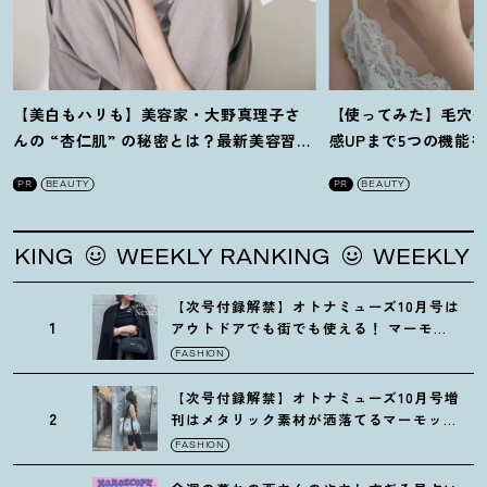
【美白もハリも】美容家・大野真理子さ
【使ってみた】毛穴
んの “杏仁肌” の秘密とは
？
最新美容習慣
感UPまで5つの機能
を徹底解説
！
の全方位ケア光美顔
PR
BEAUTY
PR
BEAUTY
G
WEEKLY RANKING
WEEKLY RANK
【次号付録解禁】オトナミューズ10月号は
1
アウトドアでも街でも使える
！
マーモッ
トの黒ショルダー
FASHION
【次号付録解禁】オトナミューズ10月号増
2
刊はメタリック素材が洒落てるマーモット
の保冷バッグ
FASHION