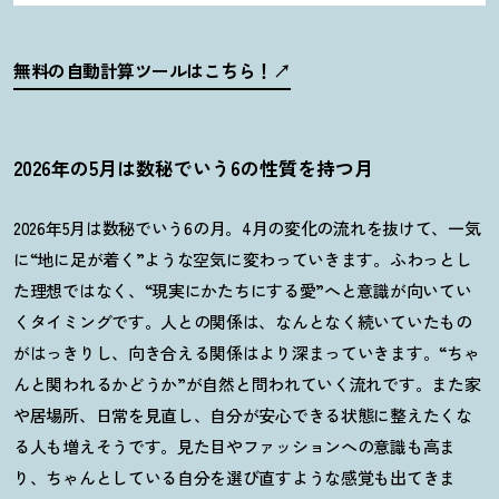
無料の自動計算ツールはこちら
！
2026年の5月は数秘でいう6の性質を持つ月
2026
年
5
月は数秘でいう
6
の月。
4
月の変化の流れを抜けて、一気
に
“
地に足が着く
”
ような空気に変わっていきます。ふわっとし
た理想ではなく、
“現実に
かたちにする愛
”
へと意識が向いてい
くタイミングです。人との関係は、なんとなく続いていたもの
がはっきりし、向き合える関係はより深まっていきます。
“
ちゃ
んと関われるかどうか
”
が自然と問われていく流れです。また家
や居場所、日常を見直し、自分が安心できる状態に整えたくな
る人も増えそうです。見た目やファッションへの意識も高ま
り、ちゃんとしている自分を選び直すような感覚も出てきま