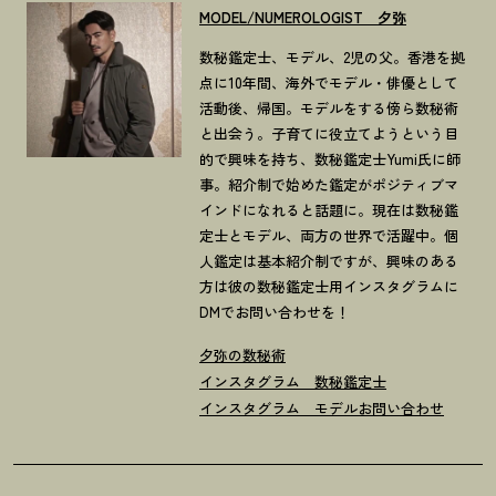
MODEL/NUMEROLOGIST 夕弥
数秘鑑定士、モデル、2児の父。香港を拠
点に10年間、海外でモデル・俳優として
活動後、帰国。モデルをする傍ら数秘術
と出会う。子育てに役立てようという目
的で興味を持ち、数秘鑑定士Yumi氏に師
事。紹介制で始めた鑑定がポジティブマ
インドになれると話題に。現在は数秘鑑
定士とモデル、両方の世界で活躍中。個
人鑑定は基本紹介制ですが、興味のある
方は彼の数秘鑑定士用インスタグラムに
DMでお問い合わせを！
夕弥の数秘術
インスタグラム 数秘鑑定士
インスタグラム モデル
お問い合わせ