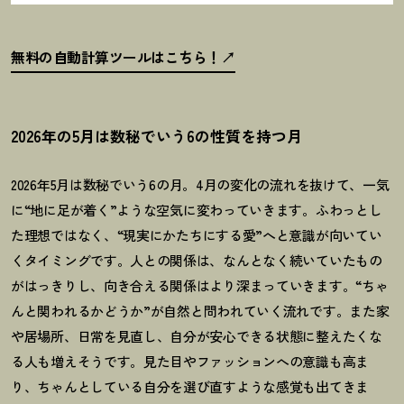
無料の自動計算ツールはこちら
！
2026年の5月は数秘でいう6の性質を持つ月
2026
年
5
月は数秘でいう
6
の月。
4
月の変化の流れを抜けて、一気
に
“
地に足が着く
”
ような空気に変わっていきます。ふわっとし
た理想ではなく、
“現実に
かたちにする愛
”
へと意識が向いてい
くタイミングです。人との関係は、なんとなく続いていたもの
がはっきりし、向き合える関係はより深まっていきます。
“
ちゃ
んと関われるかどうか
”
が自然と問われていく流れです。また家
や居場所、日常を見直し、自分が安心できる状態に整えたくな
る人も増えそうです。見た目やファッションへの意識も高ま
り、ちゃんとしている自分を選び直すような感覚も出てきま