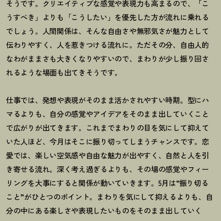
そうです。クリエイティブな感覚や表現力も高まるので、「こ
うすべき」よりも「こうしたい」を優先した方が流れに乗れる
でしょう。人間関係は、そんな自由さや無邪気さが魅力として
伝わりやすく、人を惹きつける流れに。ただその分、自由人的
なわがままさも大きくなりやすいので、まわりが少し振り回さ
れるような場面も出てきそうです。
仕事では、発想や表現がそのまま活かされやすい時期。型にハ
マるよりも、自分の感覚やアイデアをそのまま出していくこと
で広がりが出てきます。これまでまわりの目を気にして抑えて
いた人ほど、今月はそこに振り切ってしまうチャンスです。恋
愛では、楽しい空気感や自由な魅力が出やすく、自然と人を引
き寄せる流れ。深く考え過ぎるよりも、その場の感覚やフィー
リングを大事にすると関係が動いていきます。
5
月は
“
振り切る
こと
”
がひとつのポイント。まわりを気にして抑えるよりも、自
分の中にある楽しさや表現したいものをそのまま出していく