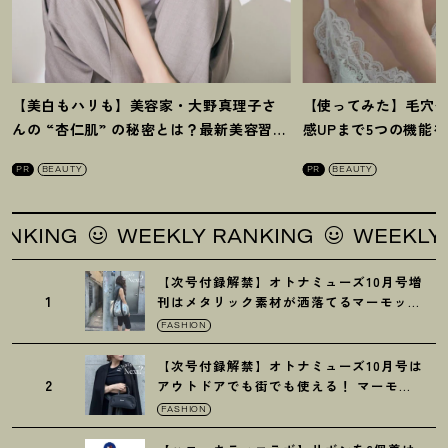
【美白もハリも】美容家・大野真理子さ
【使ってみた】毛穴
んの “杏仁肌” の秘密とは
？
最新美容習慣
感UPまで5つの機能
を徹底解説
！
の全方位ケア光美顔
PR
BEAUTY
PR
BEAUTY
NG
WEEKLY RANKING
WEEKLY RANK
【次号付録解禁】オトナミューズ10月号増
1
刊はメタリック素材が洒落てるマーモット
の保冷バッグ
FASHION
【次号付録解禁】オトナミューズ10月号は
2
アウトドアでも街でも使える
！
マーモッ
トの黒ショルダー
FASHION