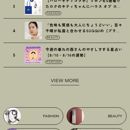
【ハローキティコラボ】リボンを6個着け
3
たロクのキティちゃんにハウス オブ ロー
ゼの限定パケも
！
FASHION
「色味も質感も大人にちょうどいい」百々
4
千晴が私服と合わせるSUQQUの【ブラー
リクイド リップ】6選
BEAUTY
今週の暮れの酉さんのやさしすぎる星占い
5
【8/10‐8/16の運勢】
FORTUNE
VIEW MORE
FASHION
BEAUTY