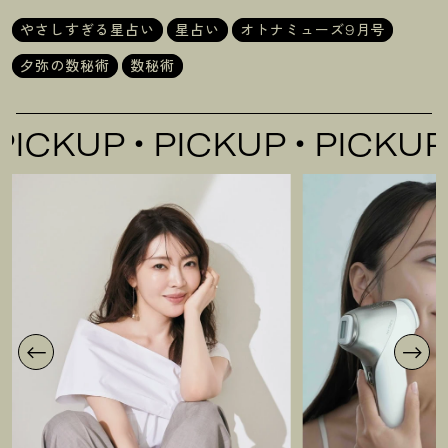
やさしすぎる星占い
星占い
オトナミューズ9月号
夕弥の数秘術
数秘術
KUP
PICKUP
PICKUP
P