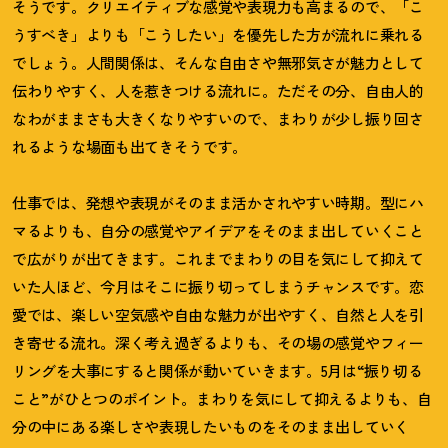
そうです。クリエイティブな感覚や表現力も高まるので、「こ
うすべき」よりも「こうしたい」を優先した方が流れに乗れる
でしょう。人間関係は、そんな自由さや無邪気さが魅力として
伝わりやすく、人を惹きつける流れに。ただその分、自由人的
なわがままさも大きくなりやすいので、まわりが少し振り回さ
れるような場面も出てきそうです。
仕事では、発想や表現がそのまま活かされやすい時期。型にハ
マるよりも、自分の感覚やアイデアをそのまま出していくこと
で広がりが出てきます。これまでまわりの目を気にして抑えて
いた人ほど、今月はそこに振り切ってしまうチャンスです。恋
愛では、楽しい空気感や自由な魅力が出やすく、自然と人を引
き寄せる流れ。深く考え過ぎるよりも、その場の感覚やフィー
リングを大事にすると関係が動いていきます。
5
月は
“
振り切る
こと
”
がひとつのポイント。まわりを気にして抑えるよりも、自
分の中にある楽しさや表現したいものをそのまま出していく