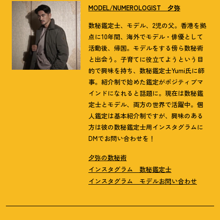
MODEL/NUMEROLOGIST 夕弥
数秘鑑定士、モデル、2児の父。香港を拠
点に10年間、海外でモデル・俳優として
活動後、帰国。モデルをする傍ら数秘術
と出会う。子育てに役立てようという目
的で興味を持ち、数秘鑑定士Yumi氏に師
事。紹介制で始めた鑑定がポジティブマ
インドになれると話題に。現在は数秘鑑
定士とモデル、両方の世界で活躍中。個
人鑑定は基本紹介制ですが、興味のある
方は彼の数秘鑑定士用インスタグラムに
DMでお問い合わせを！
夕弥の数秘術
インスタグラム 数秘鑑定士
インスタグラム モデル
お問い合わせ