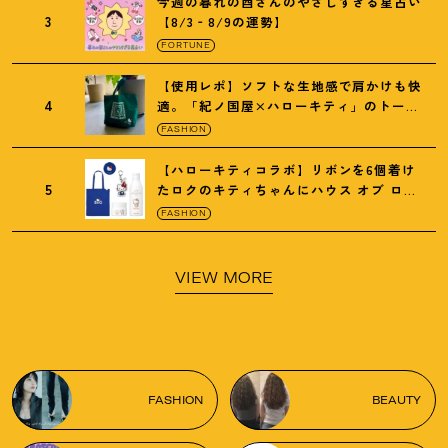
今週の暮れの酉さんのやさしすぎる星占い
3
【8/3‐8/9の運勢】
FORTUNE
【使用レポ】ソフトな生地感で肩かけも快
4
適。「紀ノ国屋×ハローキティ」のトート
がガシガシ使えて最高です
！
FASHION
【ハローキティコラボ】リボンを6個着け
5
たロクのキティちゃんにハウス オブ ロー
ゼの限定パケも
！
FASHION
VIEW MORE
FASHION
BEAUTY