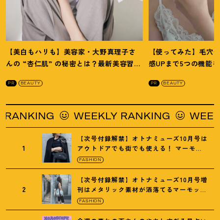
【美白もハリも】美容家・大野真理子さ
【使ってみた】毛穴
んの “杏仁肌” の秘密とは
？
最新美容習慣
感UPまで5つの機能
を徹底解説
！
の全方位ケア光美顔
PR
BEAUTY
PR
BEAUTY
KING
WEEKLY RANKING
WEEKLY R
【次号付録解禁】オトナミューズ10月号は
1
アウトドアでも街でも使える
！
マーモッ
トの黒ショルダー
FASHION
【次号付録解禁】オトナミューズ10月号増
2
刊はメタリック素材が洒落てるマーモット
の保冷バッグ
FASHION