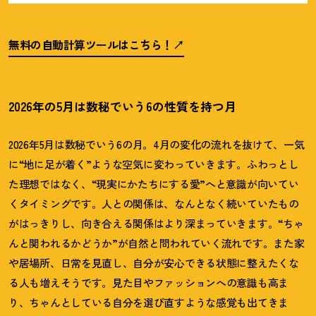
無料の自動計算ツールはこちら
！
2026年の5月は数秘でいう6の性質を持つ月
2026
年
5
月は数秘でいう
6
の月。
4
月の変化の流れを抜けて、一気
に
“
地に足が着く
”
ような空気に変わっていきます。ふわっとし
た理想ではなく、
“現実に
かたちにする愛
”
へと意識が向いてい
くタイミングです。人との関係は、なんとなく続いていたもの
がはっきりし、向き合える関係はより深まっていきます。
“
ちゃ
んと関われるかどうか
”
が自然と問われていく流れです。また家
や居場所、日常を見直し、自分が安心できる状態に整えたくな
る人も増えそうです。見た目やファッションへの意識も高ま
り、ちゃんとしている自分を選び直すような感覚も出てきま