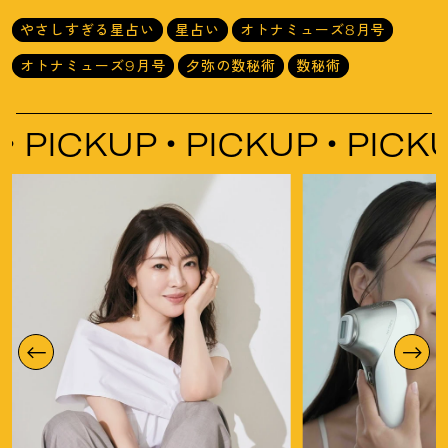
やさしすぎる星占い
星占い
オトナミューズ8月号
オトナミューズ9月号
夕弥の数秘術
数秘術
ICKUP
PICKUP
PICKUP