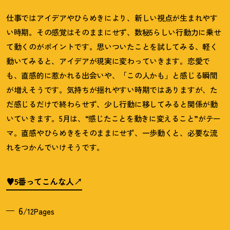
仕事ではアイデアやひらめきにより、新しい視点が生まれやす
い時期。その感覚はそのままにせず、数秘
5
らしい行動力に乗せ
て動くのがポイントです。思いついたことを試してみる、軽く
動いてみると、アイデアが現実に変わっていきます。恋愛で
も、直感的に惹かれる出会いや、「この人かも」と感じる瞬間
が増えそうです。気持ちが揺れやすい時期ではありますが、た
だ感じるだけで終わらせず、少し行動に移してみると関係が動
いていきます。
5
月は、
“
感じたことを動きに変えること
”
がテー
マ。直感やひらめきをそのままにせず、一歩動くと、必要な流
れをつかんでいけそうです。
♥5番ってこんな人
6
/12Pages