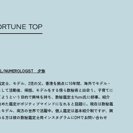
ORTUNE TOP
EL/NUMEROLOGIST 夕弥
鑑定士、モデル、2児の父。香港を拠点に10年間、海外でモデル・
として活動後、帰国。モデルをする傍ら数秘術と出会う。子育てに
てようという目的で興味を持ち、数秘鑑定士Yumi氏に師事。紹介
始めた鑑定がポジティブマインドになれると話題に。現在は数秘鑑
とモデル、両方の世界で活躍中。個人鑑定は基本紹介制ですが、興
ある方は彼の数秘鑑定士用インスタグラムにDMでお問い合わせ