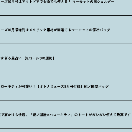
ーズ10月号はアウトドアでも街でも使える
！
マーモットの黒ショルダー
ーズ10月号増刊はメタリック素材が洒落てるマーモットの保冷バッグ
ぎる星占い 【8/3‐8/9の運勢】
ハローキティが可愛い
！
【オトナミューズ9月号付録】紀ノ国屋バッグ
感で肩かけも快適。「紀ノ国屋×ハローキティ」のトートがガシガシ使えて最高です