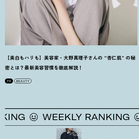
【美白もハリも】美容家・大野真理子さんの “杏仁肌” の秘
密とは
？
最新美容習慣を徹底解説
！
PR
BEAUTY
G
WEEKLY RANKING
W