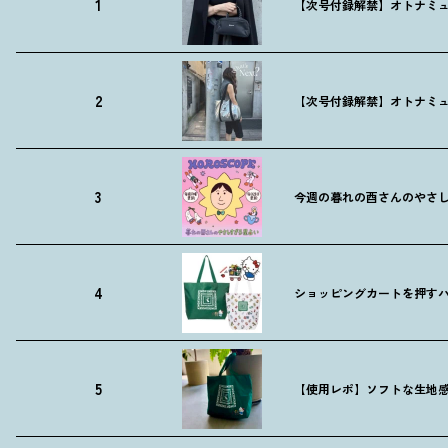
1
【次号付録解禁】オトナミュ
2
【次号付録解禁】オトナミュ
3
今週の暮れの酉さんのやさしす
4
ショッピングカートを押す
5
【使用レポ】ソフトな生地