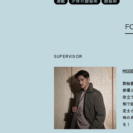
連載
夕弥の数秘術
数秘術
F
SUPERVISOR
MOD
数秘
俳優
役立
制で
定士
味の
を！