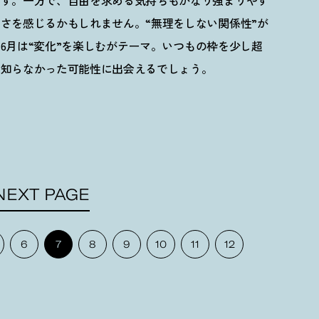
です。一方で、自由を求める気持ちもかなり強まりやす
しさを感じるかもしれません。
“
無理をしない関係性
”
が
。
6
月は
“
変化
”
を楽しむがテーマ。いつもの枠を少し超
も知らなかった可能性に出会えるでしょう。
NEXT PAGE
6
7
8
9
10
11
12