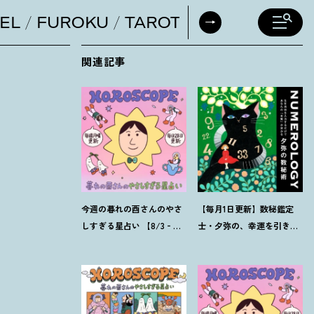
EL
FUROKU
TAROT
DAILY HORO
関連記事
今週の暮れの酉さんのやさ
【毎月1日更新】数秘鑑定
しすぎる星占い 【8/3‐
士・夕弥の、幸運を引き寄
8/9の運勢】
せるパワー占い【8月の運
勢】