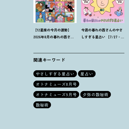
【12星座の今月の運勢】
今週の暮れの酉さんのやさ
2026年8月の暮れの酉さん
しすぎる星占い 【7/27‐
のやさしすぎる星占い
8/2の運勢】
関連キーワード
やさしすぎる星占い
星占い
オトナミューズ8月号
オトナミューズ9月号
夕弥の数秘術
数秘術