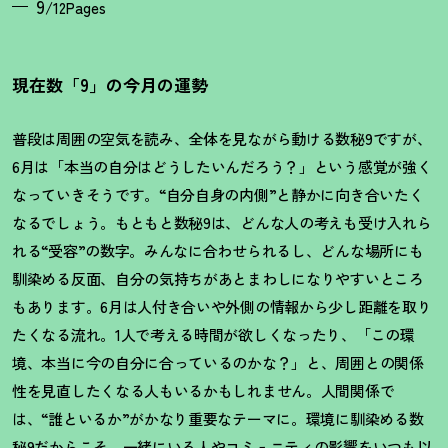
9
/12Pages
現在数「9」の今月の運勢
普段は周囲の空気を読み、全体を見ながら動ける数秘9ですが、
6月は「本当の自分はどうしたいんだろう
？
」という感覚が強く
なっていきそうです。“自分自身の内側”と静かに向き合いたく
なるでしょう。もともと数秘9は、どんな人の考えも受け入れら
れる“受容”の数字。みんなに合わせられるし、どんな場所にも
馴染める反面、自分の気持ちがあとまわしになりやすいところ
もあります。6月は人付き合いや外側の情報から少し距離を取り
たくなる流れ。1人で考える時間が欲しくなったり、「この環
境、本当に今の自分に合っているのかな
？
」と、周囲との関係
性を見直したくなる人もいるかもしれません。人間関係で
は、“誰といるか”がかなり重要なテーマに。環境に馴染める数
秘9だからこそ、一緒にいる人やコミュニティの影響をいつも以