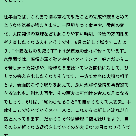
仕事面では、これまで積み重ねてきたことの完成や総まとめの
ような空気感が強まります。一区切りつく案件や、役割の変
化、人間関係の整理なども起こりやすい時期。今後の方向性を
考え直したくなる人もいそうです。6月は新しく増やすことよ
り、“不要なものを減らす”ほうが運気の流れに合っています。
恋愛面では、感情が深く動きやすいタイミング。好きだからこ
そ苦しかった関係や、曖昧なまま続いていた関係に対して、ひ
とつの答えを出したくなりそうです。一方で本当に大切な相手
とは、表面的なやり取りを超えて、深い理解や愛情を再確認で
きる流れも。別れと再生、その両方の可能性を含んだ月になる
でしょう。6月は、“終わらせること”を怖がらなくて大丈夫。手
放すことで空いていくスペースに、これからの新しい流れが自
然と入ってきます。だからこそ今は無理に抱え続けるより、自
分の心が軽くなる選択をしていくのが大切な
1
カ月になりそうで
す。