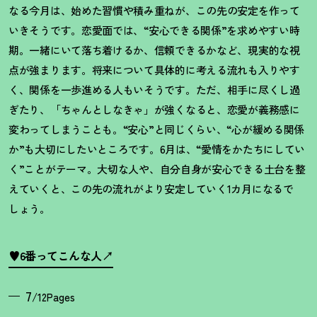
なる今月は、始めた習慣や積み重ねが、この先の安定を作って
いきそうです。恋愛面では、
“
安心できる関係
”
を求めやすい時
期。一緒にいて落ち着けるか、信頼できるかなど、現実的な視
点が強まります。将来について具体的に考える流れも入りやす
く、関係を一歩進める人もいそうです。ただ、相手に尽くし過
ぎたり、「ちゃんとしなきゃ」が強くなると、恋愛が義務感に
変わってしまうことも。
“
安心
”
と同じくらい、
“
心が緩める関係
か
”
も大切にしたいところです。
6
月は、
“
愛情をかたちにしてい
く
”
ことがテーマ。大切な人や、自分自身が安心できる土台を整
えていくと、この先の流れがより安定していく
1
カ月になるで
しょう。
♥6番ってこんな人
7
/12Pages