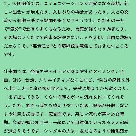
す。人間関係では、コミュニケーションが活発になる時期。新
しい出会いが増えたり、久しぶりの再会があったり、人との交
流から刺激を受ける場面も多くなりそうです。ただその一方
で“気分”で動きやすくもなるため、言葉が軽くなり過ぎたり、
その場のノリだけで約束を増やさないことも大切。自由な数秘5
だからこそ、“無責任さ”との境界線は意識しておきたいところ
です。
仕事面では、発信力やアイデアが冴えやすいタイミング。企
画、
SNS
、会話、クリエイティブなことなど、
“
自分の感性を外
へ出すこと
”
に追い風が吹きます。完璧に整えてから動くより、
「まず出してみる」くらいの軽さがいい流れを作ってくれそ
う。ただ、飽きっぽさも強まりやすいため、興味が分散しない
よう注意も必要です。恋愛面では、楽しい流れが舞い込む時
期。会話が弾む相手や、一緒にいて自然体でいられる人との縁
が深まりそうです。シングルの人は、友だちのような距離感か