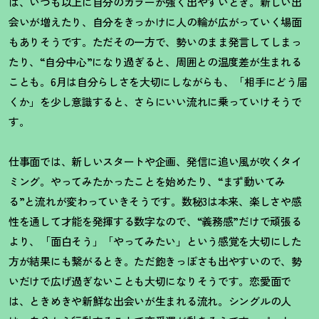
は、いつも以上に自分のカラーが強く出やすいとき。新しい出
会いが増えたり、自分をきっかけに人の輪が広がっていく場面
もありそうです。ただその一方で、勢いのまま発言してしまっ
たり、“自分中心”になり過ぎると、周囲との温度差が生まれる
ことも。6月は自分らしさを大切にしながらも、「相手にどう届
くか」を少し意識すると、さらにいい流れに乗っていけそうで
す。
仕事面では、新しいスタートや企画、発信に追い風が吹くタイ
ミング。やってみたかったことを始めたり、“まず動いてみ
る”と流れが変わっていきそうです。数秘
3
は本来、楽しさや感
性を通して才能を発揮する数字なので、
“
義務感
”
だけで頑張る
より、「面白そう」「やってみたい」という感覚を大切にした
方が結果にも繋がるとき。ただ飽きっぽさも出やすいので、勢
いだけで広げ過ぎないことも大切になりそうです。恋愛面で
は、ときめきや新鮮な出会いが生まれる流れ。シングルの人