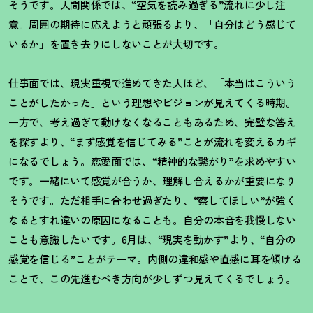
そうです。人間関係では、“空気を読み過ぎる”流れに少し注
意。周囲の期待に応えようと頑張るより、「自分はどう感じて
いるか」を置き去りにしないことが大切です。
仕事面では、現実重視で進めてきた人ほど、「本当はこういう
ことがしたかった」という理想やビジョンが見えてくる時期。
一方で、考え過ぎて動けなくなることもあるため、完璧な答え
を探すより、
“
まず感覚を信じてみる
”
ことが流れを変えるカギ
になるでしょう。恋愛面では、
“
精神的な繋がり
”
を求めやすい
です。一緒にいて感覚が合うか、理解し合えるかが重要になり
そうです。ただ相手に合わせ過ぎたり、
“
察してほしい
”
が強く
なるとすれ違いの原因になることも。自分の本音を我慢しない
ことも意識したいです。
6
月は、
“
現実を動かす
”
より、
“
自分の
感覚を信じる
”
ことがテーマ。内側の違和感や直感に耳を傾ける
ことで、この先進むべき方向が少しずつ見えてくるでしょう。