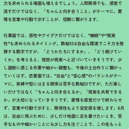
力を求められる場面も増えるでしょう。人間関係でも、感覚で
流すだけではなく、「ちゃんと向き合うこと」がテーマに。愛
情を言葉や行動で示すことが、信頼に繋がります。
仕事面では、感性やアイデアだけではなく、
“
継続
”
や
“
現実
性
”
も求められるタイミング。数秘
33
は自由な環境でこそ力を発
揮する数字ですが、「どうかたちにするか」、「どう続けてい
くか」を考えると、理想が現実へと近づいていきそうです。少
し面倒に感じる作業や細かい調整も、今後の土台作りに繋がっ
ていくはず。恋愛面では、
“
自由
”
と
“
安心感
”
のバランスがテー
マに。束縛や型にはまる関係は苦手な数秘
33
ですが、ただ楽し
いだけではなく「ちゃんと向き合えるか」「現実を共有できる
か」が大切になっていきそうです。愛情を感覚だけで終わらせ
ず、言葉や行動で示すと、関係性もより安定感を増します。
6
月
は、自由に飛ぶために、少しだけ地面に足を着けたいとき。苦
手なものや細かいことにも少し力を注ぐことで、この先もっと