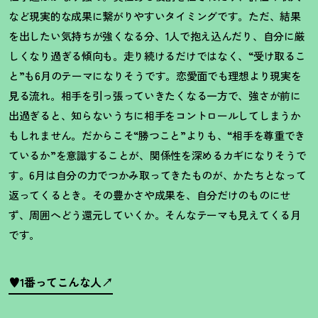
など現実的な成果に繋がりやすいタイミングです。ただ、結果
を出したい気持ちが強くなる分、
1
人で抱え込んだり、自分に厳
しくなり過ぎる傾向も。走り続けるだけではなく、
“
受け取るこ
と
”
も
6
月のテーマになりそうです。恋愛面でも理想より現実を
見る流れ。相手を引っ張っていきたくなる一方で、強さが前に
出過ぎると、知らないうちに相手をコントロールしてしまうか
もしれません。だからこそ
“
勝つこと
”
よりも、
“
相手を尊重でき
ているか
”
を意識することが、関係性を深めるカギになりそうで
す。
6
月は自分の力でつかみ取ってきたものが、かたちとなって
返ってくるとき。その豊かさや成果を、自分だけのものにせ
ず、周囲へどう還元していくか。そんなテーマも見えてくる月
です。
♥1番ってこんな人