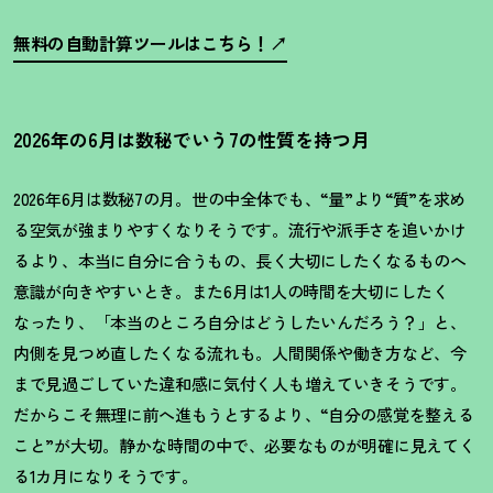
無料の自動計算ツールはこちら
！
2026年の6月は数秘でいう7の性質を持つ月
2026
年
6
月は数秘
7
の月。世の中全体でも、
“
量
”
より
“
質
”
を求め
る空気が強まりやすくなりそうです。流行や派手さを追いかけ
るより、本当に自分に合うもの、長く大切にしたくなるものへ
意識が向きやすいとき。また
6
月は
1
人の時間を大切にしたく
なったり、「本当のところ自分はどうしたいんだろう
？
」と、
内側を見つめ直したくなる流れも。人間関係や働き方など、今
まで見過ごしていた違和感に気付く人も増えていきそうです。
だからこそ無理に前へ進もうとするより、
“
自分の感覚を整える
こと
”
が大切。静かな時間の中で、必要なものが明確に見えてく
る
1
カ月になりそうです。