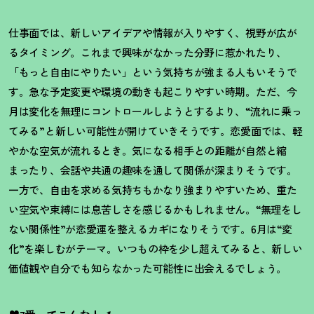
仕事面では、新しいアイデアや情報が入りやすく、視野が広が
るタイミング。これまで興味がなかった分野に惹かれたり、
「もっと自由にやりたい」という気持ちが強まる人もいそうで
す。急な予定変更や環境の動きも起こりやすい時期。ただ、今
月は変化を無理にコントロールしようとするより、
“
流れに乗っ
てみる
”
と新しい可能性が開けていきそうです。恋愛面では、軽
やかな空気が流れるとき。気になる相手との距離が自然と縮
まったり、会話や共通の趣味を通して関係が深まりそうです。
一方で、自由を求める気持ちもかなり強まりやすいため、重た
い空気や束縛には息苦しさを感じるかもしれません。
“
無理をし
ない関係性
”
が恋愛運を整えるカギになりそうです。
6
月は
“
変
化
”
を楽しむがテーマ。いつもの枠を少し超えてみると、新しい
価値観や自分でも知らなかった可能性に出会えるでしょう。