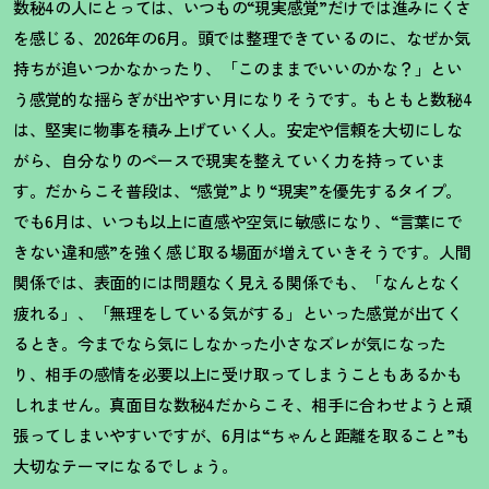
数秘4の人にとっては、いつもの“現実感覚”だけでは進みにくさ
を感じる、2026年の6月。頭では整理できているのに、なぜか気
持ちが追いつかなかったり、「このままでいいのかな
？
」とい
う感覚的な揺らぎが出やすい月になりそうです。もともと数秘4
は、堅実に物事を積み上げていく人。安定や信頼を大切にしな
がら、自分なりのペースで現実を整えていく力を持っていま
す。だからこそ普段は、“感覚”より“現実”を優先するタイプ。
でも6月は、いつも以上に直感や空気に敏感になり、“言葉にで
きない違和感”を強く感じ取る場面が増えていきそうです。人間
関係では、表面的には問題なく見える関係でも、「なんとなく
疲れる」、「無理をしている気がする」といった感覚が出てく
るとき。今までなら気にしなかった小さなズレが気になった
り、相手の感情を必要以上に受け取ってしまうこともあるかも
しれません。真面目な数秘4だからこそ、相手に合わせようと頑
張ってしまいやすいですが、6月は“ちゃんと距離を取ること”も
大切なテーマになるでしょう。