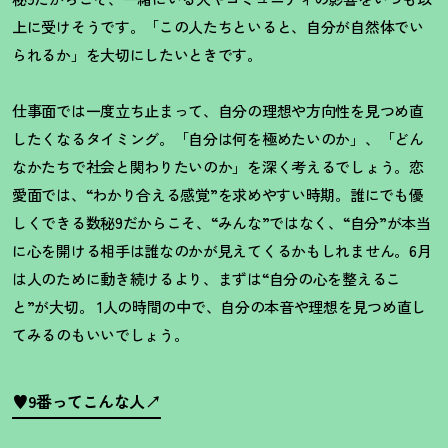
上に受けそうです。「この人たちといると、自分が自然体でい
られるか」を大切にしたいときです。
仕事面では一度立ち止まって、自分の理想や方向性を見つめ直
したくなるタイミング。「自分は何を極めたいのか」、「どん
なかたちで社会と関わりたいのか」を深く考えるでしょう。恋
愛面では、
“
わかり合える感覚
”
を求めやすい時期。誰にでも優
しくできる数秘
9
だからこそ、
“
みんな
”
ではなく、
“
自分
”
が本当
に心を開ける相手は誰なのかが見えてくるかもしれません。
6
月
は人のために動き続けるより、まずは
“
自分の心を整えるこ
と
”
が大切。
1
人の時間の中で、自分の本音や理想を見つめ直し
てみるのもいいでしょう。
♥9番ってこんな人