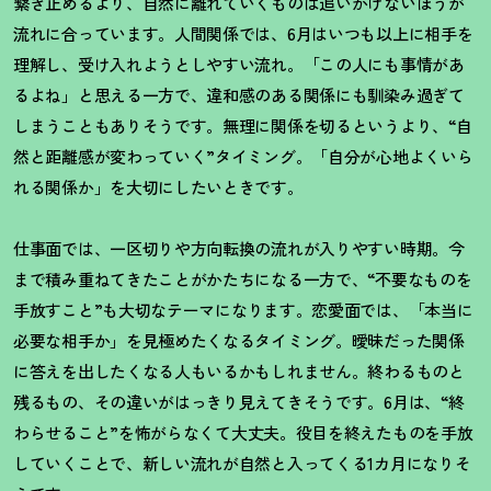
繋ぎ止めるより、自然に離れていくものは追いかけないほうが
流れに合っています。人間関係では、6月はいつも以上に相手を
理解し、受け入れようとしやすい流れ。「この人にも事情があ
るよね」と思える一方で、違和感のある関係にも馴染み過ぎて
しまうこともありそうです。無理に関係を切るというより、“自
然と距離感が変わっていく”タイミング。「自分が心地よくいら
れる関係か」を大切にしたいときです。
仕事面では、一区切りや方向転換の流れが入りやすい時期。今
まで積み重ねてきたことがかたちになる一方で、
“
不要なものを
手放すこと
”
も大切なテーマになります。恋愛面では、「本当に
必要な相手か」を見極めたくなるタイミング。曖昧だった関係
に答えを出したくなる人もいるかもしれません。終わるものと
残るもの、その違いがはっきり見えてきそうです。
6
月は、
“
終
わらせること
”
を怖がらなくて大丈夫。役目を終えたものを手放
していくことで、新しい流れが自然と入ってくる
1
カ月になりそ