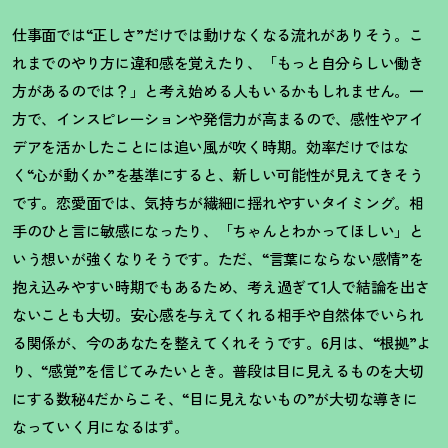
仕事面では
“
正しさ
”
だけでは動けなくなる流れがありそう。こ
れまでのやり方に違和感を覚えたり、「もっと自分らしい働き
方があるのでは
？
」と考え始める人もいるかもしれません。一
方で、インスピレーションや発信力が高まるので、感性やアイ
デアを活かしたことには追い風が吹く時期。効率だけではな
く
“
心が動くか
”
を基準にすると、新しい可能性が見えてきそう
です。恋愛面では、気持ちが繊細に揺れやすいタイミング。相
手のひと言に敏感になったり、「ちゃんとわかってほしい」と
いう想いが強くなりそうです。ただ、
“
言葉にならない感情
”
を
抱え込みやすい時期でもあるため、考え過ぎて
1
人で結論を出さ
ないことも大切。安心感を与えてくれる相手や自然体でいられ
る関係が、今のあなたを整えてくれそうです。
6
月は、
“
根拠
”
よ
り、
“
感覚
”
を信じてみたいとき。普段は目に見えるものを大切
にする数秘
4
だからこそ、
“
目に見えないもの
”
が大切な導きに
なっていく月になるはず。