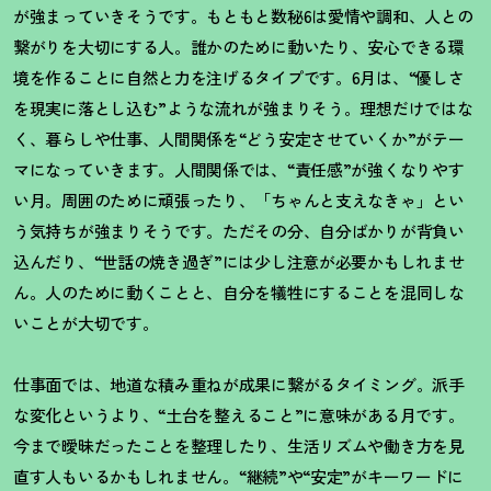
が強まっていきそうです。もともと数秘6は愛情や調和、人との
繋がりを大切にする人。誰かのために動いたり、安心できる環
境を作ることに自然と力を注げるタイプです。6月は、“優しさ
を現実に落とし込む”ような流れが強まりそう。理想だけではな
く、暮らしや仕事、人間関係を“どう安定させていくか”がテー
マになっていきます。人間関係では、“責任感”が強くなりやす
い月。周囲のために頑張ったり、「ちゃんと支えなきゃ」とい
う気持ちが強まりそうです。ただその分、自分ばかりが背負い
込んだり、“世話の焼き過ぎ”には少し注意が必要かもしれませ
ん。人のために動くことと、自分を犠牲にすることを混同しな
いことが大切です。
仕事面では、地道な積み重ねが成果に繋がるタイミング。派手
な変化というより、
“
土台を整えること
”
に意味がある月です。
今まで曖昧だったことを整理したり、生活リズムや働き方を見
直す人もいるかもしれません。
“
継続
”
や
“
安定
”
がキーワードに