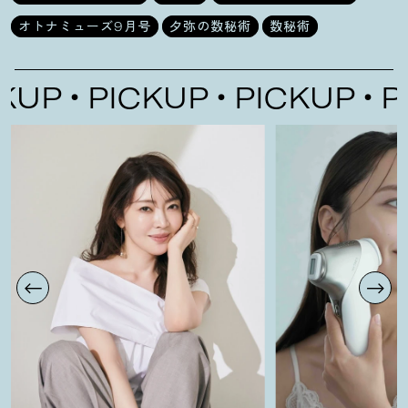
オトナミューズ9月号
夕弥の数秘術
数秘術
UP
PICKUP
PICKUP
PIC