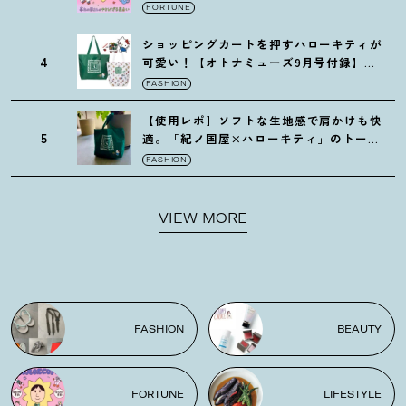
FORTUNE
ショッピングカートを押すハローキティが
4
可愛い
！
【オトナミューズ9月号付録】紀
ノ国屋バッグ
FASHION
【使用レポ】ソフトな生地感で肩かけも快
5
適。「紀ノ国屋×ハローキティ」のトート
がガシガシ使えて最高です
！
FASHION
VIEW MORE
FASHION
BEAUTY
FORTUNE
LIFESTYLE