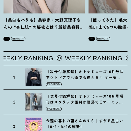
【美白もハリも】美容家・大野真理子さ
【使ってみた】毛穴
んの “杏仁肌” の秘密とは
？
最新美容習慣
感UPまで5つの機能
を徹底解説
！
の全方位ケア光美顔
PR
BEAUTY
PR
BEAUTY
LY RANKING
WEEKLY RANKING
WE
【次号付録解禁】オトナミューズ10月号は
1
アウトドアでも街でも使える
！
マーモッ
トの黒ショルダー
FASHION
【次号付録解禁】オトナミューズ10月号増
2
刊はメタリック素材が洒落てるマーモット
の保冷バッグ
FASHION
今週の暮れの酉さんのやさしすぎる星占い
3
【8/3‐8/9の運勢】