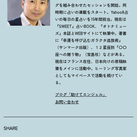
グを組み合わせたセッションを開始。同
時期に占いの連載をスタート。Yahoo8占
いの毎日の星占いを15年間担当。現在は
『SWEET』占いBOOK、『オトナミュー
ズ』本誌とWEBサイトにて執筆中。著書
に『幸運を呼び込むガラクタ追放術』
（サンマーク出版）、１２星座別『〇〇
座への贈り物』（宝島社）などがある。
現在はフランス在住、日本向けの原稿執
筆をメインに活動中。ヒーリング写真家
としてもマイペースで活動を続けてい
る。
ブログ「助けてエンジェル」
お問い合わせ
SHARE