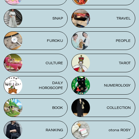
SNAP
TRAVEL
FUROKU
PEOPLE
CULTURE
TAROT
DAILY
NUMEROLOGY
HOROSCOPE
BOOK
COLLECTION
RANKING
otona ROSY