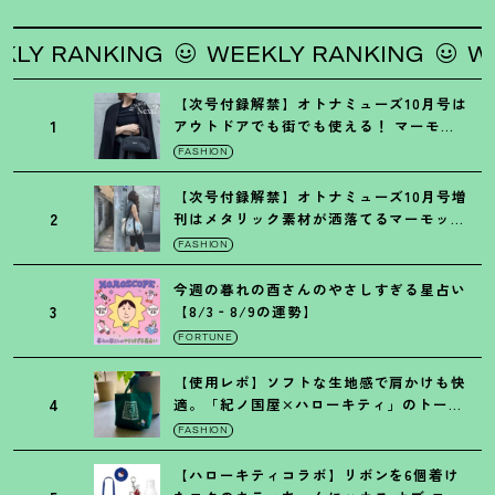
 RANKING
WEEKLY RANKING
WEEK
【次号付録解禁】オトナミューズ10月号は
1
アウトドアでも街でも使える
！
マーモッ
トの黒ショルダー
FASHION
【次号付録解禁】オトナミューズ10月号増
2
刊はメタリック素材が洒落てるマーモット
の保冷バッグ
FASHION
今週の暮れの酉さんのやさしすぎる星占い
3
【8/3‐8/9の運勢】
FORTUNE
【使用レポ】ソフトな生地感で肩かけも快
4
適。「紀ノ国屋×ハローキティ」のトート
がガシガシ使えて最高です
！
FASHION
【ハローキティコラボ】リボンを6個着け