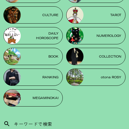
CULTURE
TAROT
DAILY
NUMEROLOGY
HOROSCOPE
BOOK
COLLECTION
RANKING
otona ROSY
MEGAMINOKAI