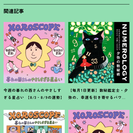
関連記事
今週の暮れの酉さんのやさしす
【毎月1日更新】数秘鑑定士・夕
ぎる星占い 【8/3‐8/9の運勢】
弥の、幸運を引き寄せるパワー
占い【8月の運勢】