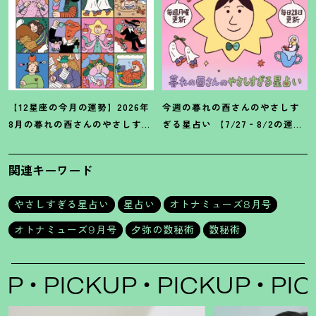
【12星座の今月の運勢】2026年
今週の暮れの酉さんのやさしす
8月の暮れの酉さんのやさしすぎ
ぎる星占い 【7/27‐8/2の運
る星占い
勢】
関連キーワード
やさしすぎる星占い
星占い
オトナミューズ8月号
オトナミューズ9月号
夕弥の数秘術
数秘術
PICKUP
PICKUP
PICK