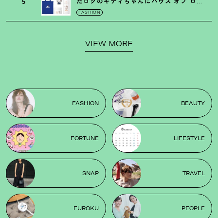
5
たロクのキティちゃんにハウス オブ ロー
ゼの限定パケも
！
FASHION
VIEW MORE
FASHION
BEAUTY
FORTUNE
LIFESTYLE
SNAP
TRAVEL
FUROKU
PEOPLE