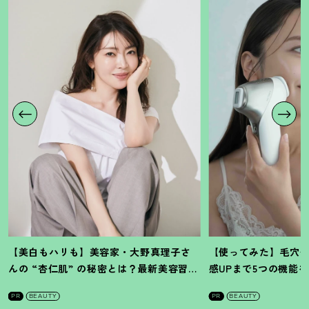
【美白もハリも】美容家・大野真理子さ
【使ってみた】毛穴
んの “杏仁肌” の秘密とは
？
最新美容習慣
感UPまで5つの機能
を徹底解説
！
の全方位ケア光美顔
PR
BEAUTY
PR
BEAUTY