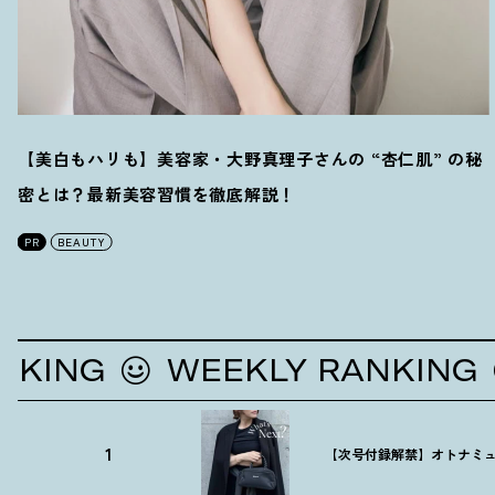
【美白もハリも】美容家・大野真理子さんの “杏仁肌” の秘
密とは
？
最新美容習慣を徹底解説
！
PR
BEAUTY
NG
WEEKLY RANKING
W
1
【次号付録解禁】オトナミュ