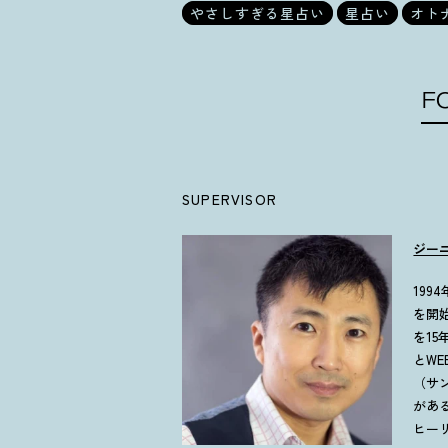
やさしすぎる星占い
星占い
オト
F
SUPERVISOR
ジー
19
を開
を1
とW
（サ
があ
ヒー