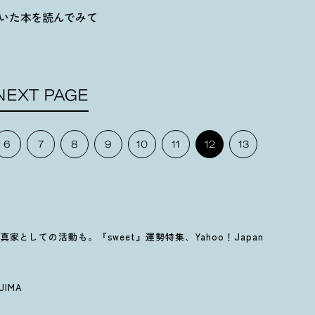
目についた本を読んでみて
NEXT PAGE
6
7
8
9
10
11
12
13
としての活動も。『sweet』運勢特集、Yahoo！Japan
AJIMA