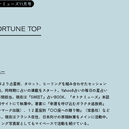
ナミューズ11月号
ORTUNE TOP
ニー
94年より占星術、タロット、ヒーリングを組み合わせたセッション
始。同時期に占いの連載をスタート。Yahoo8占いの毎日の星占い
5年間担当。現在は『SWEET』占いBOOK、『オトナミューズ』本誌
EBサイトにて執筆中。著書に『幸運を呼び込むガラクタ追放術』
ンマーク出版）、１２星座別『〇〇座への贈り物』（宝島社）など
る。現在はフランス在住、日本向けの原稿執筆をメインに活動中。
リング写真家としてもマイペースで活動を続けている。