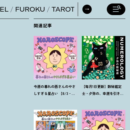
EL
FUROKU
TAROT
DAILY HORO
関連記事
今週の暮れの酉さんのやさ
【毎月1日更新】数秘鑑定
しすぎる星占い 【8/3‐
士・夕弥の、幸運を引き寄
8/9の運勢】
せるパワー占い【8月の運
勢】