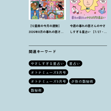
【12星座の今月の運勢】
今週の暮れの酉さんのやさ
2026年8月の暮れの酉さん
しすぎる星占い 【7/27‐
のやさしすぎる星占い
8/2の運勢】
関連キーワード
やさしすぎる星占い
星占い
オトナミューズ8月号
オトナミューズ9月号
夕弥の数秘術
数秘術