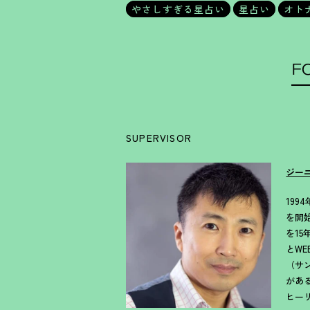
やさしすぎる星占い
星占い
オト
F
SUPERVISOR
ジー
19
を開
を1
とW
（サ
があ
ヒー