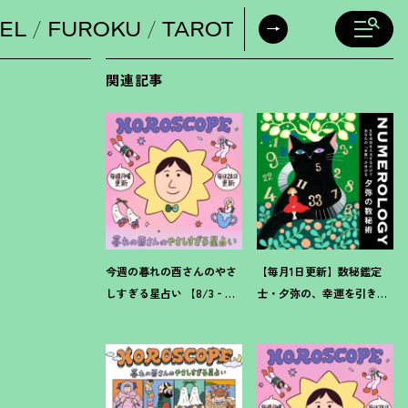
EL
FUROKU
TAROT
DAILY HORO
関連記事
今週の暮れの酉さんのやさ
【毎月1日更新】数秘鑑定
しすぎる星占い 【8/3‐
士・夕弥の、幸運を引き寄
8/9の運勢】
せるパワー占い【8月の運
勢】