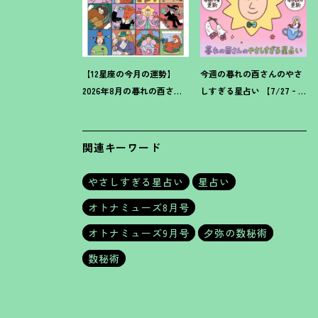
【12星座の今月の運勢】
今週の暮れの酉さんのやさ
2026年8月の暮れの酉さん
しすぎる星占い 【7/27‐
のやさしすぎる星占い
8/2の運勢】
関連キーワード
やさしすぎる星占い
星占い
オトナミューズ8月号
オトナミューズ9月号
夕弥の数秘術
数秘術