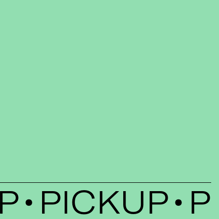
PICKUP
PI