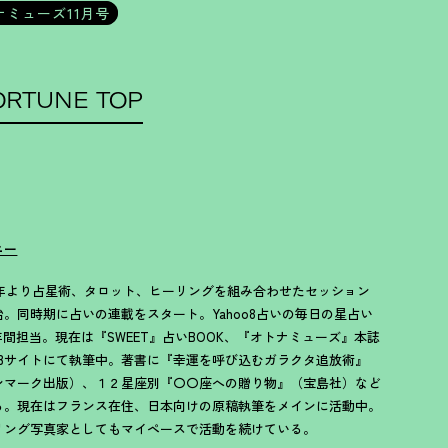
ナミューズ11月号
ORTUNE TOP
ニー
94年より占星術、タロット、ヒーリングを組み合わせたセッション
始。同時期に占いの連載をスタート。Yahoo8占いの毎日の星占い
5年間担当。現在は『SWEET』占いBOOK、『オトナミューズ』本誌
EBサイトにて執筆中。著書に『幸運を呼び込むガラクタ追放術』
ンマーク出版）、１２星座別『〇〇座への贈り物』（宝島社）など
る。現在はフランス在住、日本向けの原稿執筆をメインに活動中。
リング写真家としてもマイペースで活動を続けている。