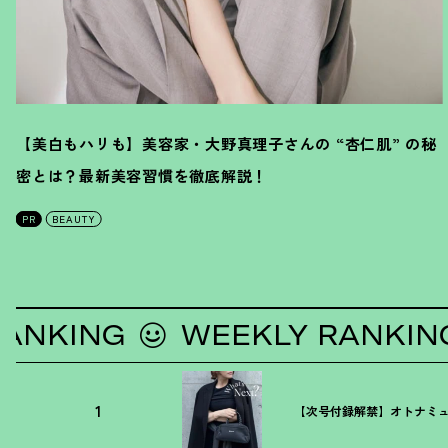
【美白もハリも】美容家・大野真理子さんの “杏仁肌” の秘
密とは
？
最新美容習慣を徹底解説
！
PR
BEAUTY
KING
WEEKLY RANKING
1
【次号付録解禁】オトナミュ