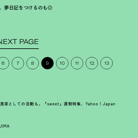
工夫を。夢日記をつけるのも◎
NEXT PAGE
6
7
8
9
10
11
12
13
としての活動も。『sweet』運勢特集、Yahoo！Japan
AJIMA