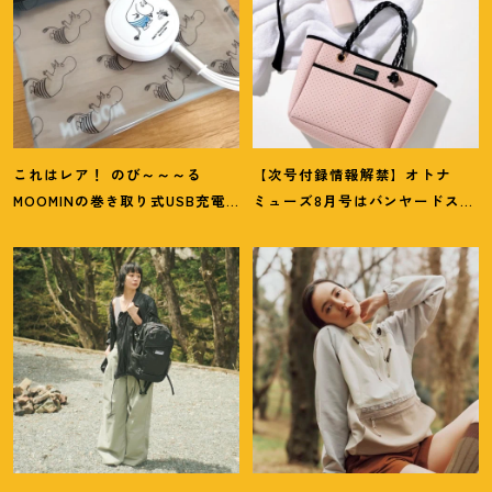
これはレア
！
のび～～～る
【次号付録情報解禁】オトナ
MOOMINの巻き取り式USB充電
ミューズ8月号はバンヤードス
ケーブル＆ビニールポーチ【オ
トームのパンチングトート、
トナミューズ8月号増刊付録】
ムーミンのUSBケーブル＆ポー
チが登場
！