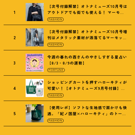
【次号付録解禁】オトナミューズ10月号は
1
アウトドアでも街でも使える
！
マーモッ
トの黒ショルダー
FASHION
【次号付録解禁】オトナミューズ10月号増
2
刊はメタリック素材が洒落てるマーモット
の保冷バッグ
FASHION
今週の暮れの酉さんのやさしすぎる星占い
3
【8/3‐8/9の運勢】
FORTUNE
ショッピングカートを押すハローキティが
4
可愛い
！
【オトナミューズ9月号付録】紀
ノ国屋バッグ
FASHION
【使用レポ】ソフトな生地感で肩かけも快
5
適。「紀ノ国屋×ハローキティ」のトート
がガシガシ使えて最高です
！
FASHION