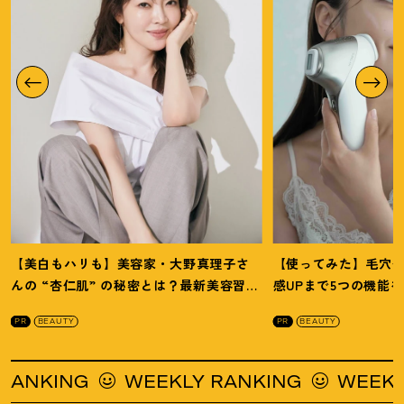
【美白もハリも】美容家・大野真理子さ
【使ってみた】毛穴
んの “杏仁肌” の秘密とは
？
最新美容習慣
感UPまで5つの機能
を徹底解説
！
の全方位ケア光美顔
PR
BEAUTY
PR
BEAUTY
EKLY RANKING
WEEKLY RANKING