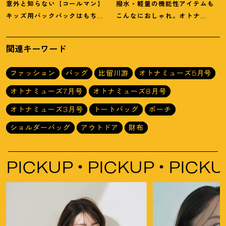
意外と知らない【コールマン】
撥水・軽量の機能性アイテムも
キッズ用バックパックはもちろ
こんなにおしゃれ。オトナ
ん、Tシャツもキャップも可愛い
ミューズ的「L.L.Bean」1週間
♡
コーディネート
関連キーワード
ファッション
バッグ
比留川游
オトナミューズ5月号
オトナミューズ7月号
オトナミューズ8月号
オトナミューズ3月号
トートバッグ
ポーチ
ショルダーバッグ
アウトドア
財布
PICKUP
PICKUP
PICKU