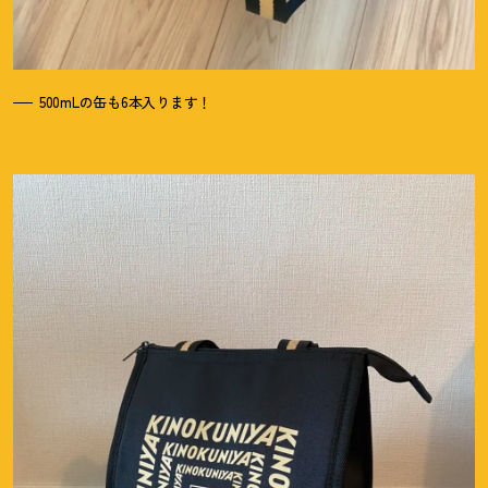
500mLの缶も6本入ります
！