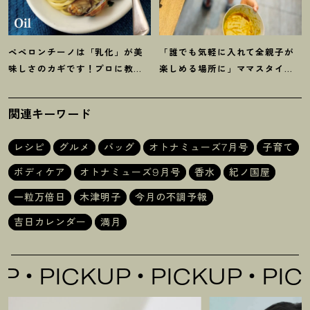
ペペロンチーノは「乳化」が美
「誰でも気軽に入れて全親子が
味しさのカギです
！
プロに教わ
楽しめる場所に」ママスタイリ
る【オイル系パスタ】レシピ
スト木津明子運営【子ども食
堂】
関連キーワード
レシピ
グルメ
バッグ
オトナミューズ7月号
子育て
ボディケア
オトナミューズ9月号
香水
紀ノ国屋
一粒万倍日
木津明子
今月の不調予報
吉日カレンダー
満月
PICKUP
PICKUP
PICKU