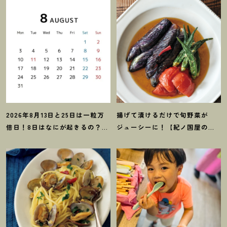
2026年8月13日と25日は一粒万
揚げて漬けるだけで旬野菜が
倍日
！
8日はなにが起きるの
？
吉
ジューシーに
！
【紀ノ国屋のつ
日カレンダーをチェックしよう
ゆで作る夏野菜の揚げ浸し】レ
シピ