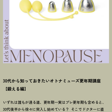
30代から知っておきたいオトナミューズ更年期講座
【鍛える編】
いずれは誰もが通る道、更年期ー実はプレ更年期も含めると、
30
代後半から徐々に突入し始めている
？
そこでドクターに直