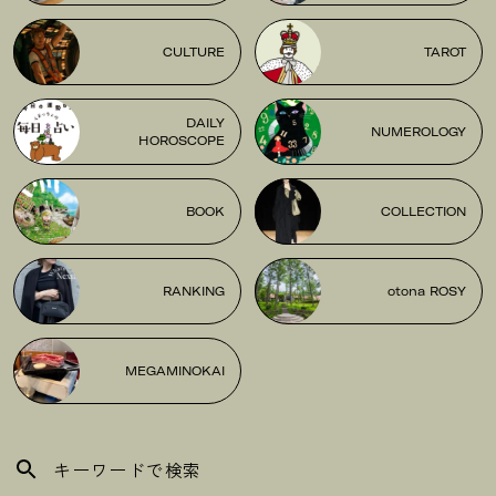
CULTURE
TAROT
DAILY
NUMEROLOGY
HOROSCOPE
BOOK
COLLECTION
RANKING
otona ROSY
MEGAMINOKAI