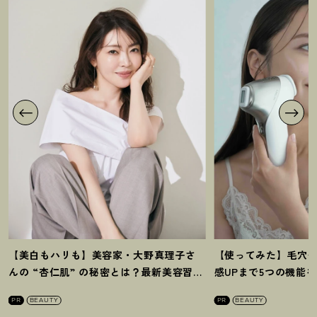
【美白もハリも】美容家・大野真理子さ
【使ってみた】毛穴
んの “杏仁肌” の秘密とは
？
最新美容習慣
感UPまで5つの機能
を徹底解説
！
の全方位ケア光美顔
PR
BEAUTY
PR
BEAUTY