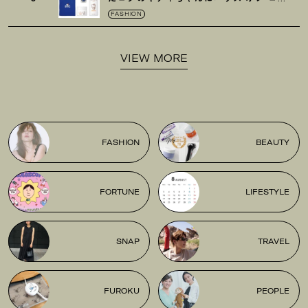
ゼの限定パケも
！
FASHION
VIEW MORE
FASHION
BEAUTY
FORTUNE
LIFESTYLE
SNAP
TRAVEL
FUROKU
PEOPLE