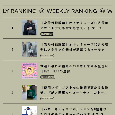
RANKING
WEEKLY RANKING
WEEKL
【次号付録解禁】オトナミューズ10月号は
1
アウトドアでも街でも使える
！
マーモッ
トの黒ショルダー
FASHION
【次号付録解禁】オトナミューズ10月号増
2
刊はメタリック素材が洒落てるマーモット
の保冷バッグ
FASHION
今週の暮れの酉さんのやさしすぎる星占い
3
【8/3‐8/9の運勢】
FORTUNE
【使用レポ】ソフトな生地感で肩かけも快
4
適。「紀ノ国屋×ハローキティ」のトート
がガシガシ使えて最高です
！
FASHION
【ハローキティコラボ】リボンを6個着け
5
たロクのキティちゃんにハウス オブ ロー