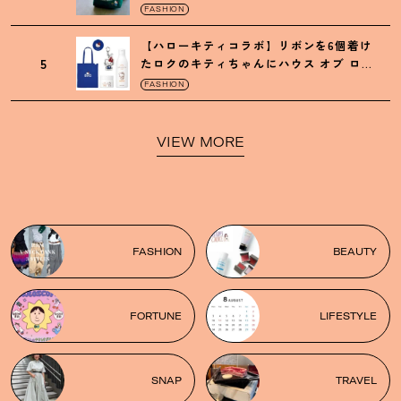
がガシガシ使えて最高です
！
FASHION
【ハローキティコラボ】リボンを6個着け
5
たロクのキティちゃんにハウス オブ ロー
ゼの限定パケも
！
FASHION
VIEW MORE
FASHION
BEAUTY
FORTUNE
LIFESTYLE
SNAP
TRAVEL