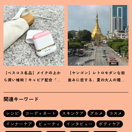
えてください♡
ウム」が最高
【ベスコス名品】メイクの上か
【ヤンゴン】レトロモダンな街
ら潤い補給
！
キャビア配合「カ
並みに恋する、夏の大人の隠れ
ヒ」サンスティックの贅沢な実
家旅
力
関連キーワード
レシピ
コーディネート
スキンケア
グルメ
コスメ
インナーケア
ビューティ
インタビュー
ボディケア