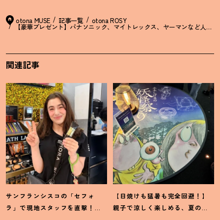
otona MUSE
記事一覧
otona ROSY
【豪華プレゼント】パナソニック、マイトレックス、ヤーマンなど人気の
関連記事
サンフランシスコの「セフォ
【日焼けも猛暑も完全回避
！
】
ラ」で現地スタッフを直撃
！
親子で涼しく楽しめる、夏の
「ホントに売れているもの」教
「水木しげる×妖怪プラネタリ