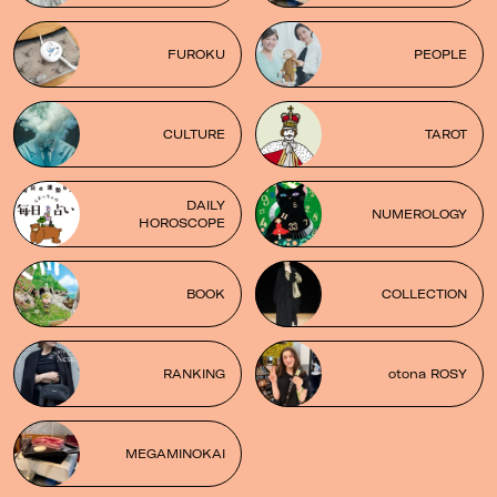
FUROKU
PEOPLE
CULTURE
TAROT
DAILY
NUMEROLOGY
HOROSCOPE
BOOK
COLLECTION
RANKING
otona ROSY
MEGAMINOKAI