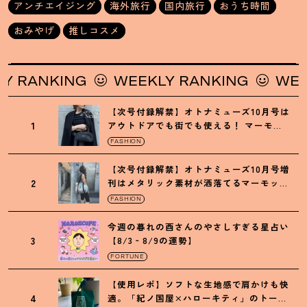
アンチエイジング
海外旅行
国内旅行
おうち時間
おみやげ
推しコスメ
ANKING
WEEKLY RANKING
WEEKLY
【次号付録解禁】オトナミューズ10月号は
1
アウトドアでも街でも使える
！
マーモッ
トの黒ショルダー
FASHION
【次号付録解禁】オトナミューズ10月号増
2
刊はメタリック素材が洒落てるマーモット
の保冷バッグ
FASHION
今週の暮れの酉さんのやさしすぎる星占い
3
【8/3‐8/9の運勢】
FORTUNE
【使用レポ】ソフトな生地感で肩かけも快
4
適。「紀ノ国屋×ハローキティ」のトート