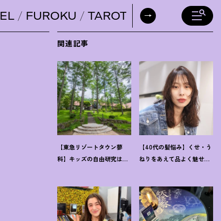
EL
FUROKU
TAROT
DAILY HORO
関連記事
【東急リゾートタウン蓼
【40代の髪悩み】くせ・う
科】キッズの自由研究は完
ねりをあえて品よく魅せる
了
！
楽しみながら学ぶ体験
「進化系ウェーブヘア」が
型サステナブルをレポート
今注目
！