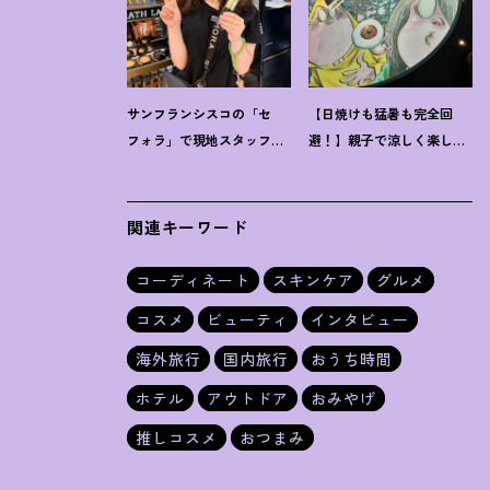
サンフランシスコの「セ
【日焼けも猛暑も完全回
フォラ」で現地スタッフを
避
！
】親子で涼しく楽しめ
直撃
！
「ホントに売れてい
る、夏の「水木しげる×妖
るもの」教えてください♡
怪プラネタリウム」が最高
関連キーワード
コーディネート
スキンケア
グルメ
コスメ
ビューティ
インタビュー
海外旅行
国内旅行
おうち時間
ホテル
アウトドア
おみやげ
推しコスメ
おつまみ